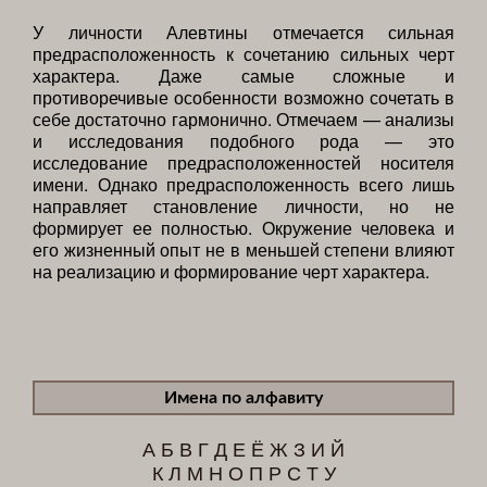
У личности Алевтины отмечается сильная
предрасположенность к сочетанию сильных черт
характера. Даже самые сложные и
противоречивые особенности возможно сочетать в
себе достаточно гармонично. Отмечаем — анализы
и исследования подобного рода — это
исследование предрасположенностей носителя
имени. Однако предрасположенность всего лишь
направляет становление личности, но не
формирует ее полностью. Окружение человека и
его жизненный опыт не в меньшей степени влияют
на реализацию и формирование черт характера.
Имена по алфавиту
А
Б
В
Г
Д
Е
Ё
Ж
З
И
Й
К
Л
М
Н
О
П
Р
С
Т
У