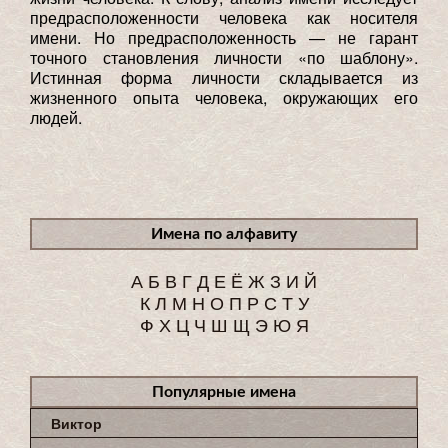
предрасположенности человека как носителя
имени. Но предрасположенность — не гарант
точного становления личности «по шаблону».
Истинная форма личности складывается из
жизненного опыта человека, окружающих его
людей.
Имена по алфавиту
А
Б
В
Г
Д
Е
Ё
Ж
З
И
Й
К
Л
М
Н
О
П
Р
С
Т
У
Ф
Х
Ц
Ч
Ш
Щ
Э
Ю
Я
Популярные имена
Виктор