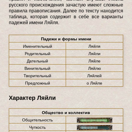
русского происхождения зачастую имеют сложные
правила правописания. Далее по тексту находится
таблица, которая содержит в себе все варианты
падежей имени Ляйля.
Падежи и формы имени
Именительный
Ляйля
Родительный
Ляйли
Дательный
Ляйле
Винительный
Ляйлю
Творительный
Ляйлей
Предложный
о Ляйле
Характер Ляйли
Общество и коллектив
Общительность
Чуткость