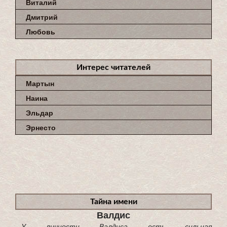
Виталий
Дмитрий
Любовь
Интерес читателей
Мартын
Наина
Эльдар
Эрнесто
Тайна имени
Валдис
...У личности Валдиса есть сильная