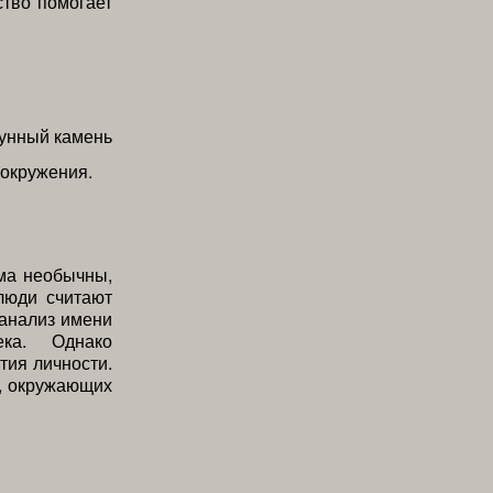
ство помогает
 окружения.
ьма необычны,
люди считают
 анализ имени
ека. Однако
тия личности.
а, окружающих