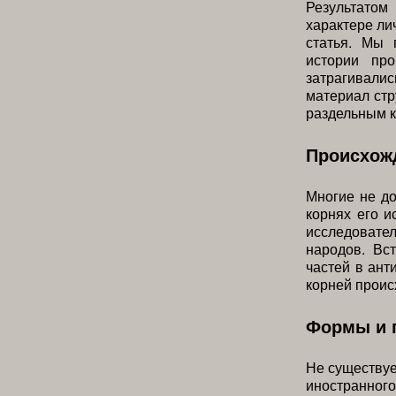
Результатом
характере ли
статья. Мы 
истории пр
затрагивали
материал стр
раздельным к
Происхожд
Многие не д
корнях его и
исследовате
народов. Вс
частей в ант
корней проис
Формы и 
Не существуе
иностранног