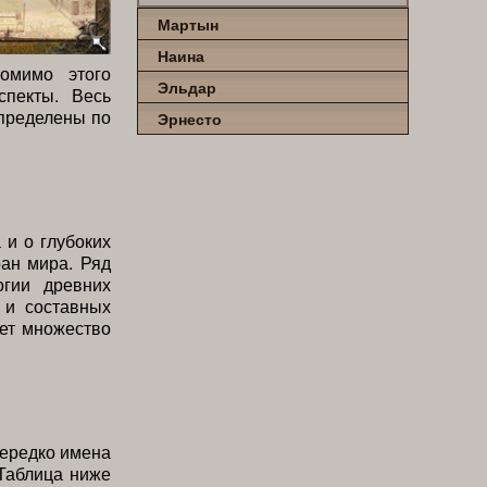
Мартын
Наина
омимо этого
Эльдар
спекты. Весь
спределены по
Эрнесто
и о глубоких
ран мира. Ряд
огии древних
 и составных
еет множество
Нередко имена
Таблица ниже