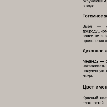
окружающим м
в воде.
Тотемное 
Змея — си
добродушного
вовсе не зна
проявления ж
Духовное 
Медведь — с
накапливат
полученную 
люди.
Цвет име
Красный цве
сложностей,