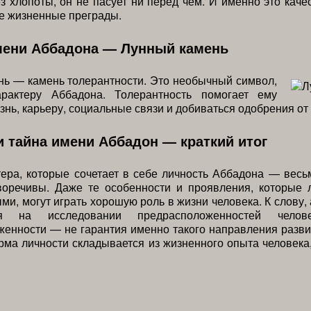
з хлопоты, он не пасует ни перед чем. И именно это каче
е жизненные преграды.
мени Аббадона — Лунный камень
ь — камень толерантности. Это необычный символ,
рактеру Аббадона. Толерантность помогает ему
знь, карьеру, социальные связи и добиваться одобрения от
и тайна имени Аббадон — краткий итог
ера, которые сочетает в себе личность Аббадона — вес
воречивы. Даже те особенности и проявления, которые 
ми, могут играть хорошую роль в жизни человека. К слову,
ся на исследовании предрасположенностей челов
енности — не гарантия именно такого направления разви
ма личности складывается из жизненного опыта человек