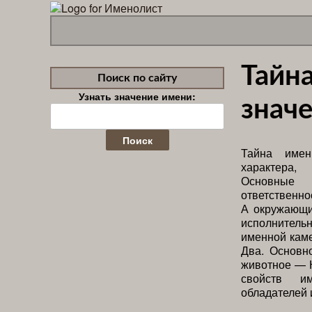
Тайн
Поиск по сайту
Узнать значение имени:
значе
Найти:
Тайна имен
характера,
Основные
ответственно
А окружающи
исполнительн
именной кам
Два. Основн
животное — К
свойств и
обладателей 