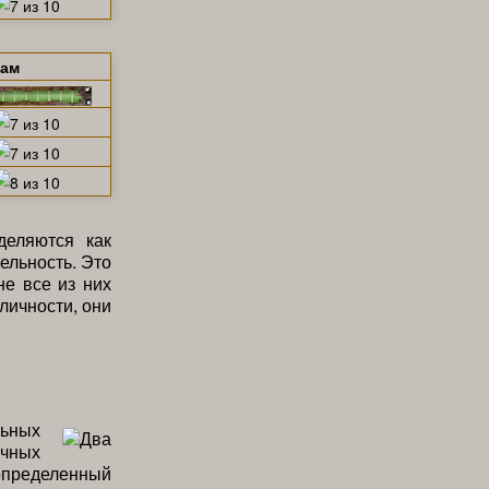
щам
деляются как
ельность. Это
не все из них
личности, они
льных
очных
определенный