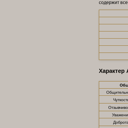
содержит все
Характер
Общ
Общительн
Чуткост
Отзывчиво
Уважени
Доброт