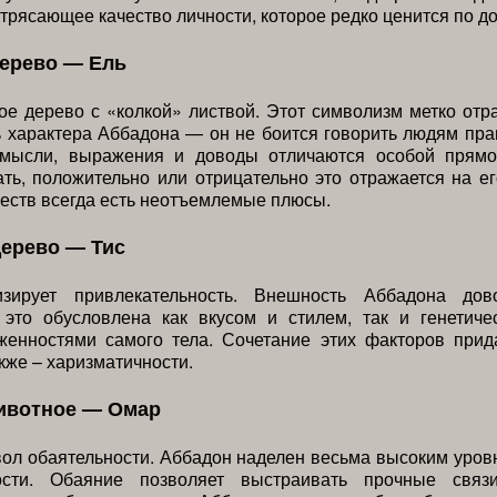
трясающее качество личности, которое редко ценится по до
дерево — Ель
е дерево с «колкой» листвой. Этот символизм метко отр
 характера Аббадона — он не боится говорить людям пра
 мысли, выражения и доводы отличаются особой прямо
ть, положительно или отрицательно это отражается на ег
еств всегда есть неотъемлемые плюсы.
дерево — Тис
зирует привлекательность. Внешность Аббадона дов
 это обусловлена как вкусом и стилем, так и генетиче
женностями самого тела. Сочетание этих факторов прид
акже – харизматичности.
ивотное — Омар
ол обаятельности. Аббадон наделен весьма высоким уров
ности. Обаяние позволяет выстраивать прочные связ