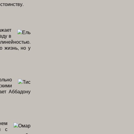
стоинству.
ажает
вду в
линейностью.
о жизнь, но у
ольно
скими
ает Аббадону
нем
и с