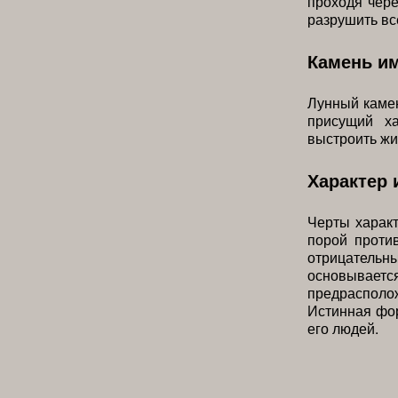
проходя чере
разрушить вс
Камень и
Лунный камен
присущий ха
выстроить жи
Характер 
Черты характ
порой проти
отрицательны
основывает
предрасполож
Истинная фор
его людей.