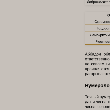
Доброжелател
О
Скромнос
Гордост
Самокритич
Честнос
Аббадон обл
ответственно
не совсем ти
проявляются 
раскрываются
Нумероло
Точный нуме
дат и чисел 
чисел челов