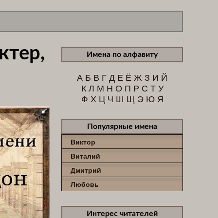
ктер,
Имена по алфавиту
А
Б
В
Г
Д
Е
Ё
Ж
З
И
Й
К
Л
М
Н
О
П
Р
С
Т
У
Ф
Х
Ц
Ч
Ш
Щ
Э
Ю
Я
Популярные имена
Виктор
Виталий
Дмитрий
Любовь
Интерес читателей