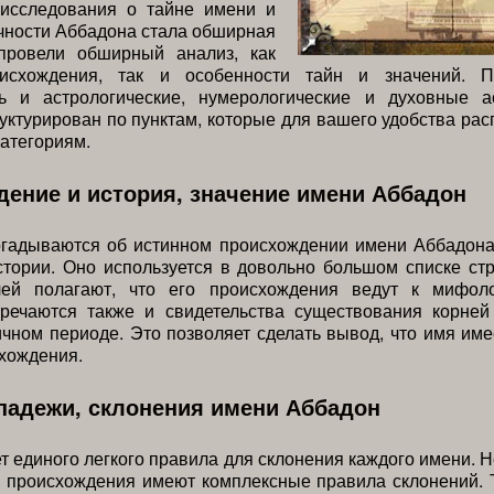
 исследования о тайне имени и
чности Аббадона стала обширная
провели обширный анализ, как
оисхождения, так и особенности тайн и значений. П
сь и астрологические, нумерологические и духовные а
уктурирован по пунктам, которые для вашего удобства ра
атегориям.
ение и история, значение имени Аббадон
огадываются об истинном происхождении имени Аббадона 
стории. Оно используется в довольно большом списке ст
лей полагают, что его происхождения ведут к мифол
тречаются также и свидетельства существования корней
ичном периоде. Это позволяет сделать вывод, что имя им
хождения.
падежи, склонения имени Аббадон
т единого легкого правила для склонения каждого имени. 
о происхождения имеют комплексные правила склонений. 