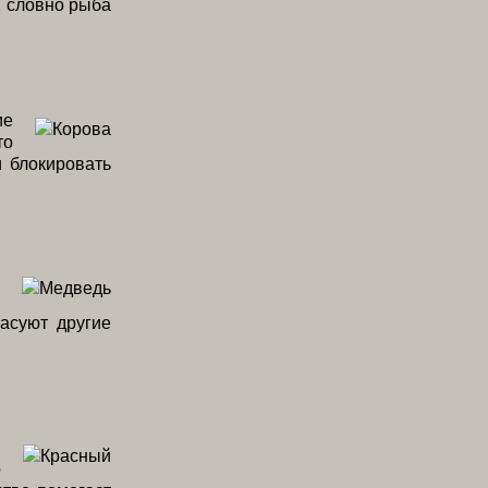
, словно рыба
ие
то
и блокировать
асуют другие
я
о