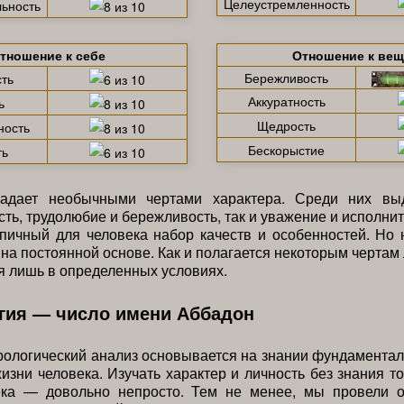
Целеустремленность
ьность
тношение к себе
Отношение к ве
Бережливость
ть
Аккуратность
ь
Щедрость
ность
Бескорыстие
ть
адает необычными чертами характера. Среди них вы
сть, трудолюбие и бережливость, так и уважение и исполнит
пичный для человека набор качеств и особенностей. Но 
на постоянной основе. Как и полагается некоторым чертам 
 лишь в определенных условиях.
гия — число имени Аббадон
рологический анализ основывается на знании фундамента
жизни человека. Изучать характер и личность без знания т
ека — довольно непросто. Тем не менее, мы провели 