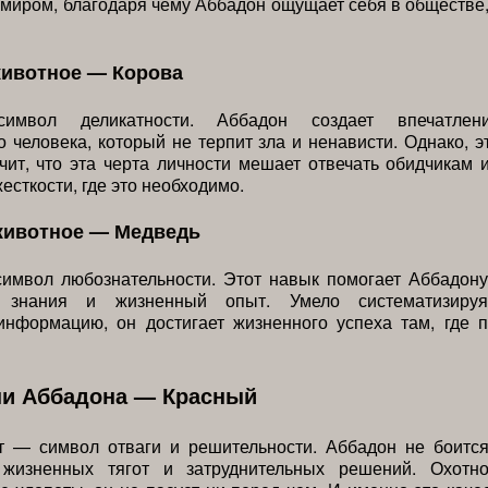
иром, благодаря чему Аббадон ощущает себя в обществе
животное — Корова
мвол деликатности. Аббадон создает впечатлен
 человека, который не терпит зла и ненависти. Однако, э
чит, что эта черта личности мешает отвечать обидчикам 
есткости, где это необходимо.
животное — Медведь
имвол любознательности. Этот навык помогает Аббадону
ь знания и жизненный опыт. Умело систематизируя
информацию, он достигает жизненного успеха там, где п
ни Аббадона — Красный
т — символ отваги и решительности. Аббадон не боитс
 жизненных тягот и затруднительных решений. Охотн