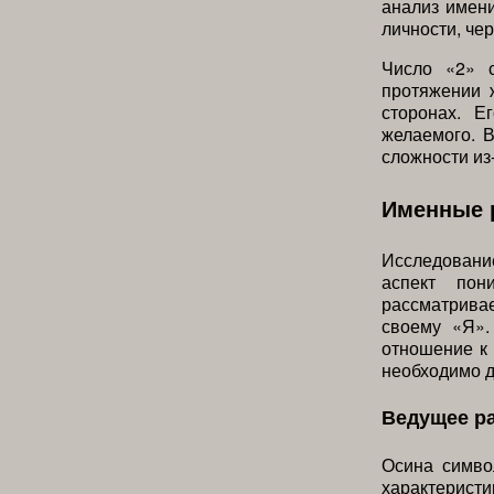
анализ имени
личности, че
Число «2» с
протяжении 
сторонах. Е
желаемого. 
сложности из
Именные 
Исследован
аспект пон
рассматрива
своему «Я».
отношение к
необходимо 
Ведущее р
Осина симво
характеристи