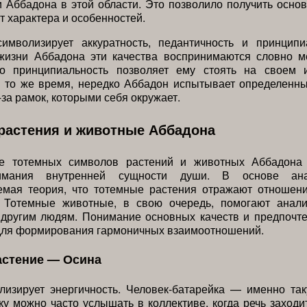
 Аббадона в этой области. Это позволило получить осно
рт характера и особенностей.
имволизирует аккуратность, педантичность и принципи
жизни Аббадона эти качества воспринимаются словно м
го принципиальность позволяет ему стоять на своем 
В то же время, нередко Аббадон испытывает определенн
-за рамок, которыми себя окружает.
растения и животные Аббадона
ие тотемных символов растений и животных Аббадона
имания внутренней сущности души. В основе ан
емая теория, что тотемные растения отражают отношени
 Тотемные животные, в свою очередь, помогают анали
 другим людям. Понимание основных качеств и предпочте
для формирования гармоничных взаимоотношений.
астение — Осина
лизирует энергичность. Человек-батарейка — именно та
ку можно часто услышать в коллективе, когда речь заходи