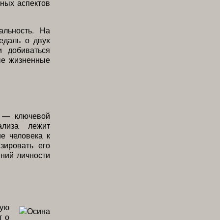
вных аспектов
альность. На
едаль о двух
и добиваться
ые жизненные
 — ключевой
ализа лежит
е человека к
зировать его
ний личности
кую
т о