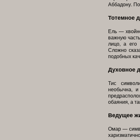
Аббадону. По
Тотемное 
Ель — хвойно
важную часть
лицо, а его
Сложно сказа
подобных кач
Духовное 
Тис символи
необычна, и
предрасполо
обаяния, а т
Ведущее ж
Омар — симв
харизматич