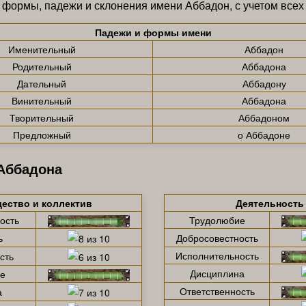
 формы, падежи и склонения имени Аббадон, с учетом всех
Падежи и формы имени
Именительный
Аббадон
Родительный
Аббадона
Дательный
Аббадону
Винительный
Аббадона
Творительный
Аббадоном
Предложный
о Аббадоне
 Аббадона
ество и коллектив
Деятельность
ость
Трудолюбие
ь
Добросовестность
Исполнительность
сть
Дисциплина
е
Ответственность
а