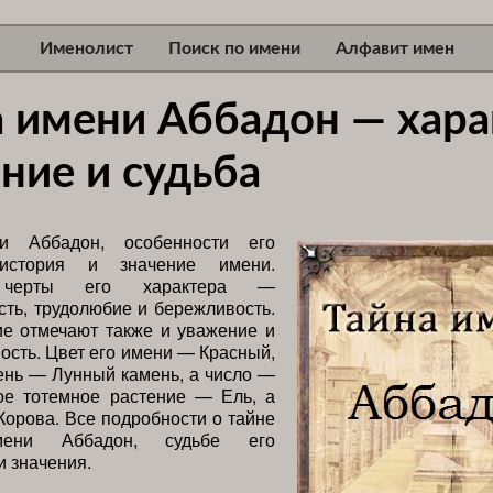
Именолист
Поиск по имени
Алфавит имен
а имени Аббадон — хара
ние и судьба
и Аббадон, особенности его
 история и значение имени.
 черты его характера —
сть, трудолюбие и бережливость.
е отмечают также и уважение и
ость. Цвет его имени — Красный,
ень — Лунный камень, а число —
ое тотемное растение — Ель, а
орова. Все подробности о тайне
мени Аббадон, судьбе его
и значения.