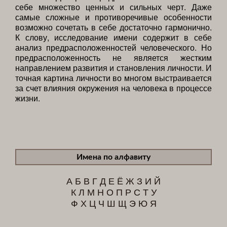
себе множество ценных и сильных черт. Даже
самые сложные и противоречивые особенности
возможно сочетать в себе достаточно гармонично.
К слову, исследование имени содержит в себе
анализ предрасположенностей человеческого. Но
предрасположенность не является жестким
направлением развития и становления личности. И
точная картина личности во многом выстраивается
за счет влияния окружения на человека в процессе
жизни.
Имена по алфавиту
А
Б
В
Г
Д
Е
Ё
Ж
З
И
Й
К
Л
М
Н
О
П
Р
С
Т
У
Ф
Х
Ц
Ч
Ш
Щ
Э
Ю
Я