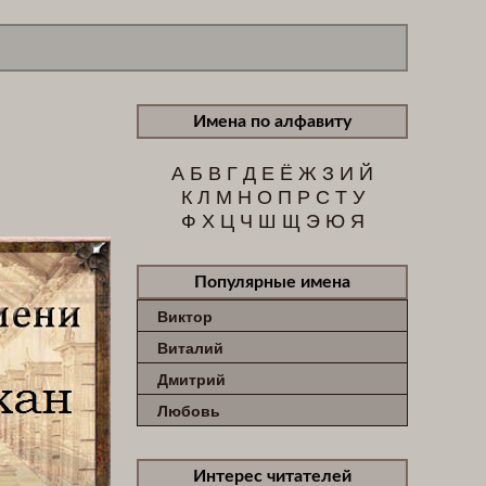
Имена по алфавиту
А
Б
В
Г
Д
Е
Ё
Ж
З
И
Й
К
Л
М
Н
О
П
Р
С
Т
У
Ф
Х
Ц
Ч
Ш
Щ
Э
Ю
Я
Популярные имена
Виктор
Виталий
Дмитрий
Любовь
Интерес читателей