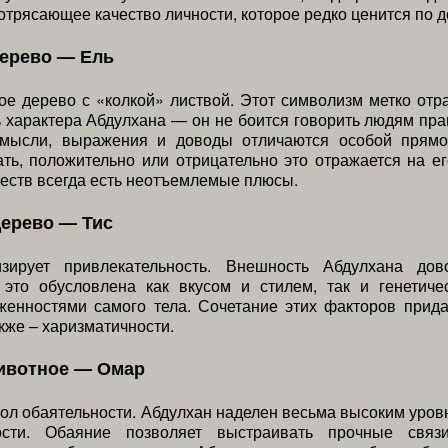
отрясающее качество личности, которое редко ценится по д
дерево — Ель
е дерево с «колкой» листвой. Этот символизм метко отр
 характера Абдулхана — он не боится говорить людям пра
 мысли, выражения и доводы отличаются особой прямо
ть, положительно или отрицательно это отражается на ег
еств всегда есть неотъемлемые плюсы.
дерево — Тис
зирует привлекательность. Внешность Абдулхана дов
 это обусловлена как вкусом и стилем, так и генетиче
женностями самого тела. Сочетание этих факторов прида
акже – харизматичности.
ивотное — Омар
л обаятельности. Абдулхан наделен весьма высоким уров
ности. Обаяние позволяет выстраивать прочные связ