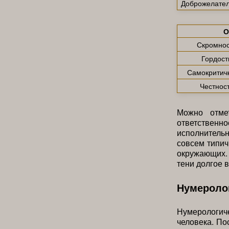
Доброжелател
О
Скромнос
Гордост
Самокритич
Честнос
Можно отме
ответственн
исполнительн
совсем типич
окружающих. 
тени долгое 
Нумероло
Нумерологиче
человека. По