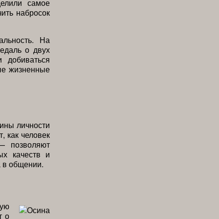
елили самое
чить набросок
альность. На
едаль о двух
и добиваться
ые жизненные
ины личности
, как человек
— позволяют
ых качеств и
 в общении.
кую
т о