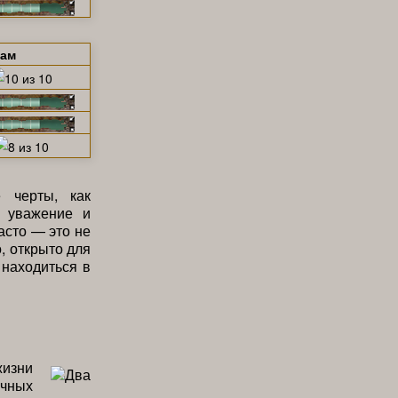
щам
 черты, как
я уважение и
асто — это не
, открыто для
 находиться в
жизни
очных