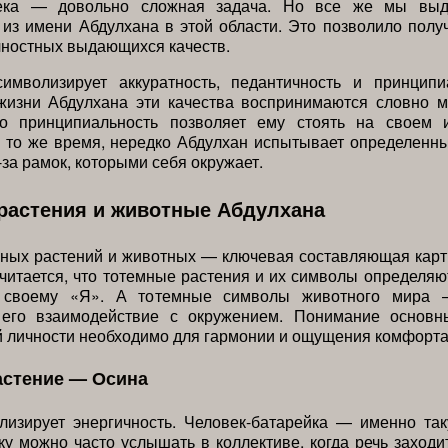
века — довольно сложная задача. Но все же мы выд
из имени Абдулхана в этой области. Это позволило полу
чностных выдающихся качеств.
имволизирует аккуратность, педантичность и принципи
жизни Абдулхана эти качества воспринимаются словно м
го принципиальность позволяет ему стоять на своем 
В то же время, нередко Абдулхан испытывает определенн
-за рамок, которыми себя окружает.
растения и животные Абдулхана
мных растений и животных — ключевая составляющая карт
читается, что тотемные растения и их символы определяют
к своему «Я». А тотемные символы животного мира 
 его взаимодействие с окружением. Понимание основн
 личности необходимо для гармонии и ощущения комфорта
астение — Осина
лизирует энергичность. Человек-батарейка — именно та
ку можно часто услышать в коллективе, когда речь заходи