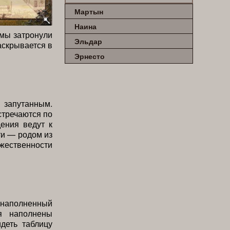
Мартын
Наина
 мы затронули
Эльдар
аскрывается в
Эрнесто
запутанным.
стречаются по
дения ведут к
ти — родом из
жественности
наполненный
я наполнены
деть таблицу