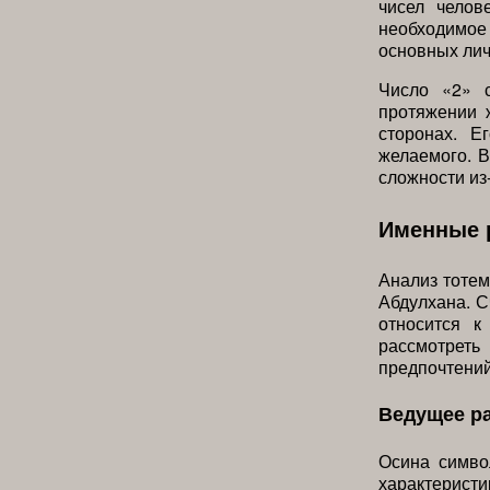
чисел чело
необходимое 
основных ли
Число «2» с
протяжении 
сторонах. Е
желаемого. 
сложности из
Именные 
Анализ тоте
Абдулхана. С
относится 
рассмотреть
предпочтений
Ведущее р
Осина симво
характеристи