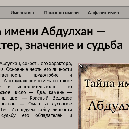
Именолист
Поиск по имени
Алфавит имен
а имени Абдулхан —
тер, значение и судьба
Абдулхан, секреты его характера,
з. Основные черты его личности
твенность, трудолюбие и
ь. А окружающие отмечают также
е и исполнительность. Его
еское число — Два, камень —
нь, цвет — Красный. Ведущее
ивотное — Омар, а духовное
Тис. Исследуем тайну личности
 судьбу его обладателей и