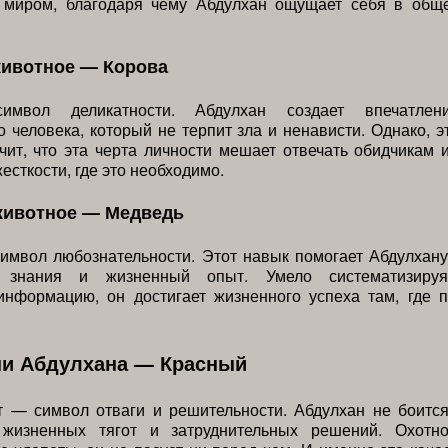
миром, благодаря чему Абдулхан ощущает себя в обще
животное — Корова
вол деликатности. Абдулхан создает впечатлен
 человека, который не терпит зла и ненависти. Однако, э
чит, что эта черта личности мешает отвечать обидчикам 
есткости, где это необходимо.
животное — Медведь
имвол любознательности. Этот навык помогает Абдулхану
ь знания и жизненный опыт. Умело систематизируя
информацию, он достигает жизненного успеха там, где п
ни Абдулхана — Красный
т — символ отваги и решительности. Абдулхан не боитс
 жизненных тягот и затруднительных решений. Охотн