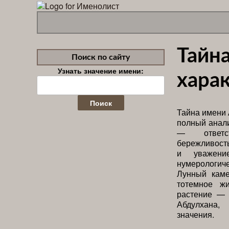
Тайн
Поиск по сайту
Узнать значение имени:
харак
Найти:
Тайна имени 
полный анали
— ответс
бережливост
и уважени
нумерологич
Лунный каме
тотемное ж
растение — 
Абдулхана,
значения.