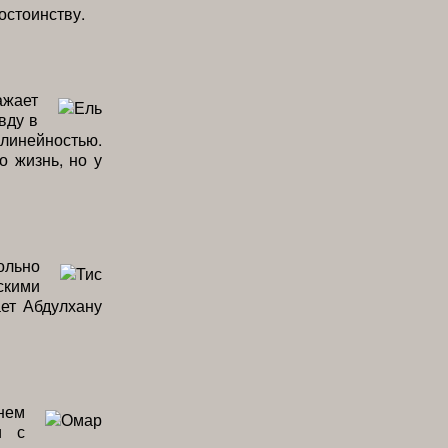
остоинству.
ажает
вду в
линейностью.
о жизнь, но у
ольно
скими
ет Абдулхану
нем
и с