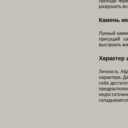
проходя чере
разрушить вс
Камень и
Лунный камен
присущий ха
выстроить жи
Характер 
Личность Абд
характера. Д
себе достато
предрасполо
недостаточ
складывается