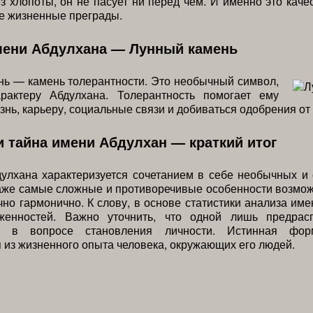
з хлопоты, он не пасует ни перед чем. И именно это каче
е жизненные преграды.
мени Абдулхана — Лунный камень
ь — камень толерантности. Это необычный символ,
рактеру Абдулхана. Толерантность помогает ему
знь, карьеру, социальные связи и добиваться одобрения от
и тайна имени Абдулхан — краткий итог
улхана характеризуется сочетанием в себе необычных и
аже самые сложные и противоречивые особенности возмож
чно гармонично. К слову, в основе статистики анализа име
женностей. Важно уточнить, что одной лишь предрас
но в вопросе становления личности. Истинная фор
 из жизненного опыта человека, окружающих его людей.