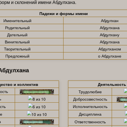
орм и склонений имени Абдулхана.
Падежи и формы имени
Именительный
Абдулхан
Родительный
Абдулхана
Дательный
Абдулхану
Винительный
Абдулхана
Творительный
Абдулханом
Предложный
о Абдулхане
Абдулхана
ество и коллектив
Деятельность
ость
Трудолюбие
ь
Добросовестность
сть
Исполнительность
е
Дисциплина
а
Ответственность