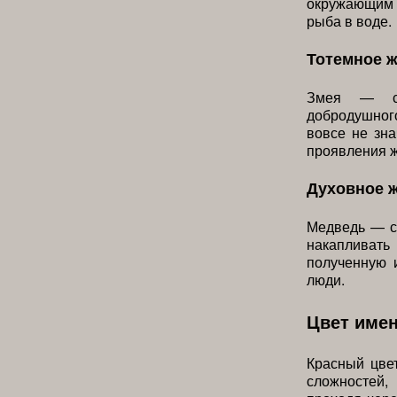
окружающим 
рыба в воде.
Тотемное 
Змея — сим
добродушного
вовсе не зна
проявления ж
Духовное 
Медведь — с
накапливат
полученную 
люди.
Цвет име
Красный цве
сложностей,