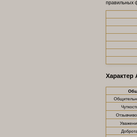
правильных ф
Характер 
Общ
Общительн
Чуткост
Отзывчиво
Уважени
Доброт