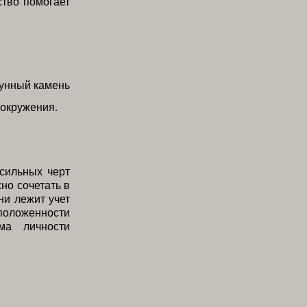
ство помогает
 окружения.
 сильных черт
но сочетать в
ни лежит учет
положенности
ма личности