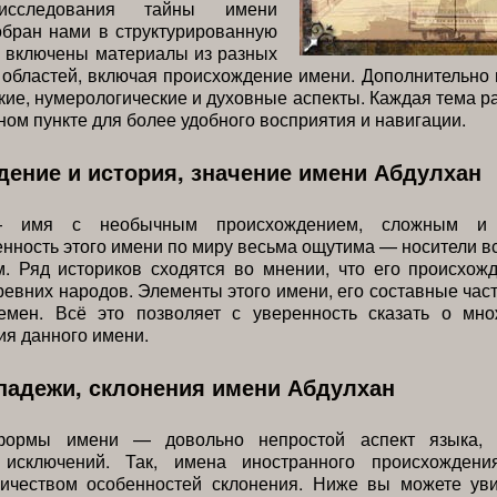
 исследования тайны имени
обран нами в структурированную
а включены материалы из разных
 областей, включая происхождение имени. Дополнительно
кие, нумерологические и духовные аспекты. Каждая тема р
ном пункте для более удобного восприятия и навигации.
ение и история, значение имени Абдулхан
 имя с необычным происхождением, сложным и 
нность этого имени по миру весьма ощутима — носители в
. Ряд историков сходятся во мнении, что его происхож
евних народов. Элементы этого имени, его составные час
емен. Всё это позволяет с уверенность сказать о мно
я данного имени.
падежи, склонения имени Абдулхан
ормы имени — довольно непростой аспект языка, 
 исключений. Так, имена иностранного происхождени
ичеством особенностей склонения. Ниже вы можете уви