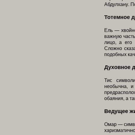
Абдулхану. П
Тотемное 
Ель — хвойно
важную часть
лицо, а его
Сложно сказа
подобных кач
Духовное 
Тис символи
необычна, и
предрасполо
обаяния, а т
Ведущее ж
Омар — симво
харизматич