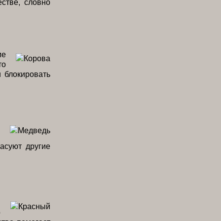
стве, словно
ие
то
и блокировать
асуют другие
я
о