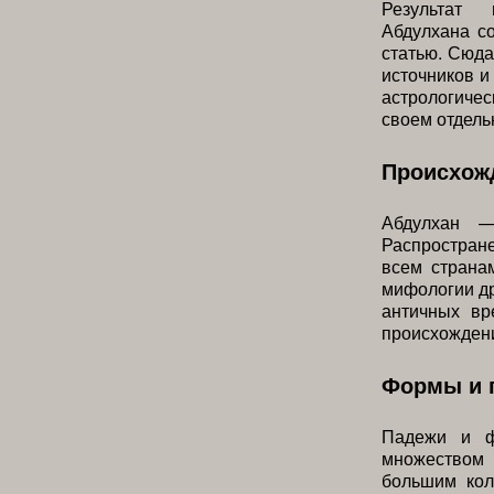
Результат
Абдулхана с
статью. Сюд
источников и
астрологичес
своем отдель
Происхожд
Абдулхан —
Распростране
всем странам
мифологии др
античных вр
происхождени
Формы и 
Падежи и ф
множеством
большим кол