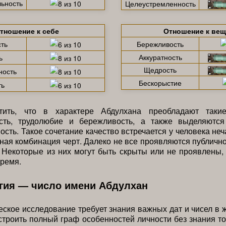
ьность
Целеустремленность
тношение к себе
Отношение к ве
ть
Бережливость
Аккуратность
ь
Щедрость
ность
Бескорыстие
ть
тить, что в характере Абдулхана преобладают такие
ость, трудолюбие и бережливость, а также выделяютс
ость. Такое сочетание качество встречается у человека неч
ная комбинация черт. Далеко не все проявляются публично
Некоторые из них могут быть скрыты или не проявлены,
время.
гия — число имени Абдулхан
ское исследование требует знания важных дат и чисел в 
строить полный граф особенностей личности без знания т