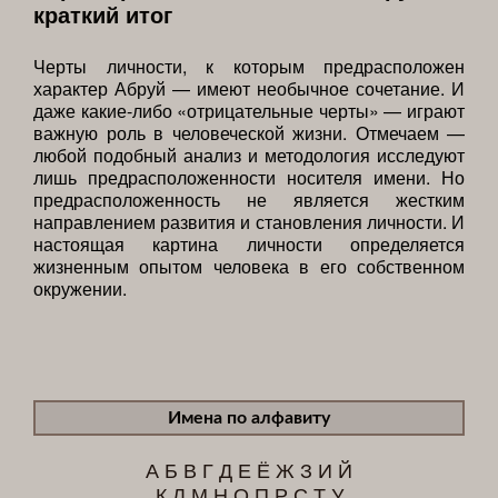
краткий итог
Черты личности, к которым предрасположен
характер Абруй — имеют необычное сочетание. И
даже какие-либо «отрицательные черты» — играют
важную роль в человеческой жизни. Отмечаем —
любой подобный анализ и методология исследуют
лишь предрасположенности носителя имени. Но
предрасположенность не является жестким
направлением развития и становления личности. И
настоящая картина личности определяется
жизненным опытом человека в его собственном
окружении.
Имена по алфавиту
А
Б
В
Г
Д
Е
Ё
Ж
З
И
Й
К
Л
М
Н
О
П
Р
С
Т
У