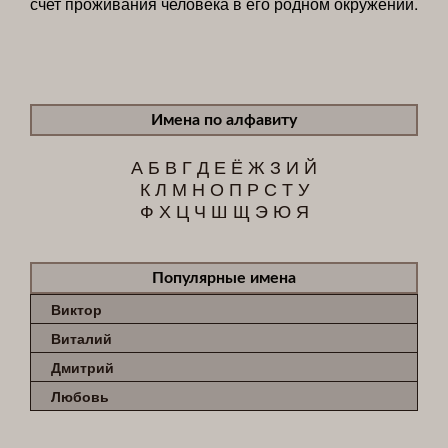
счет проживания человека в его родном окружении.
Имена по алфавиту
А
Б
В
Г
Д
Е
Ё
Ж
З
И
Й
К
Л
М
Н
О
П
Р
С
Т
У
Ф
Х
Ц
Ч
Ш
Щ
Э
Ю
Я
Популярные имена
Виктор
Виталий
Дмитрий
Любовь