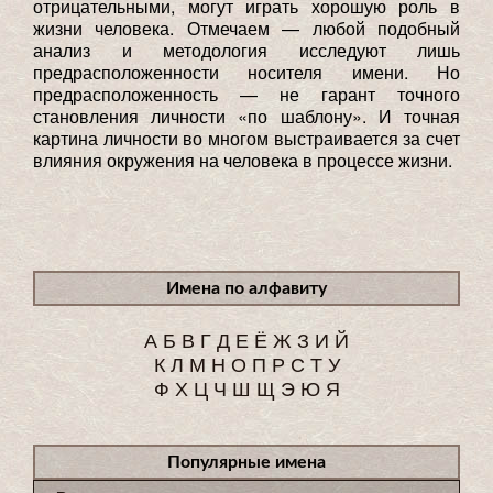
отрицательными, могут играть хорошую роль в
жизни человека. Отмечаем — любой подобный
анализ и методология исследуют лишь
предрасположенности носителя имени. Но
предрасположенность — не гарант точного
становления личности «по шаблону». И точная
картина личности во многом выстраивается за счет
влияния окружения на человека в процессе жизни.
Имена по алфавиту
А
Б
В
Г
Д
Е
Ё
Ж
З
И
Й
К
Л
М
Н
О
П
Р
С
Т
У
Ф
Х
Ц
Ч
Ш
Щ
Э
Ю
Я
Популярные имена