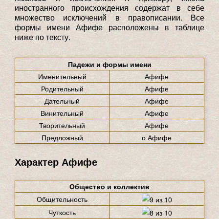
иностранного происхождения содержат в себе
множество исключений в правописании. Все
формы имени Афифе расположены в таблице
ниже по тексту.
Падежи и формы имени
Именительный
Афифе
Родительный
Афифе
Дательный
Афифе
Винительный
Афифе
Творительный
Афифе
Предложный
о Афифе
Характер Афифе
Общество и коллектив
Общительность
Чуткость