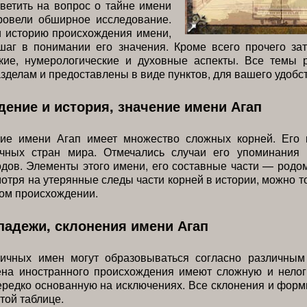
ветить на вопрос о тайне имени
ровели обширное исследование.
и историю происхождения имени,
шаг в понимании его значения. Кроме всего прочего зат
ские, нумерологические и духовные аспекты. Все темы 
зделам и предоставлены в виде пунктов, для вашего удобст
ение и история, значение имени Агап
ие имени Агап имеет множество сложных корней. Его 
чных стран мира. Отмечались случаи его упоминания
дов. Элементы этого имени, его составные части — родо
отря на утерянные следы части корней в истории, можно то
ом происхождении.
адежи, склонения имени Агап
ичных имен могут образовываться согласно различным
ена иностранного происхождения имеют сложную и нело
ередко основанную на исключениях. Все склонения и фор
той таблице.