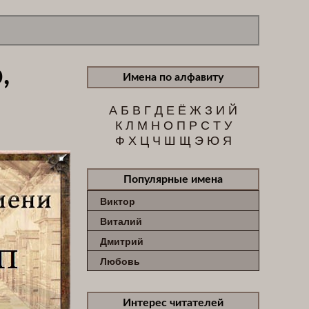
,
Имена по алфавиту
А
Б
В
Г
Д
Е
Ё
Ж
З
И
Й
К
Л
М
Н
О
П
Р
С
Т
У
Ф
Х
Ц
Ч
Ш
Щ
Э
Ю
Я
Популярные имена
Виктор
Виталий
Дмитрий
Любовь
Интерес читателей