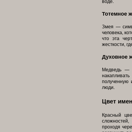
воде.
Тотемное 
Змея — симв
человека, кот
что эта чер
жесткости, гд
Духовное 
Медведь — с
накапливат
полученную 
люди.
Цвет име
Красный цве
сложностей,
проходя чере