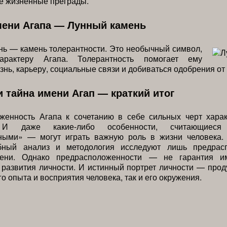
е жизненные преграды.
мени Агапа — Лунный камень
ь — камень толерантности. Это необычный символ,
арактеру Агапа. Толерантность помогает ему
знь, карьеру, социальные связи и добиваться одобрения от
и тайна имени Агап — краткий итог
женность Агапа к сочетанию в себе сильных черт хара
 И даже какие-либо особенности, считающиес
ными» — могут играть важную роль в жизни человека
бный анализ и методология исследуют лишь предрасп
мени. Однако предрасположенности — не гарантия им
развития личности. И истинный портрет личности — прод
о опыта и восприятия человека, так и его окружения.