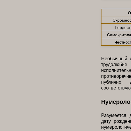
О
Скромнос
Гордост
Самокритич
Честнос
Необычный с
трудолюбие
исполнитель
противоречи
публично.
соответствую
Нумероло
Разумеется, 
дату рожден
нумерологи