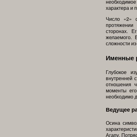
необходимое
характера и 
Число «2» с
протяжении 
сторонах. Е
желаемого. 
сложности из
Именные 
Глубокое и
внутренней с
отношения ч
моменты его
необходимо д
Ведущее р
Осина симво
характеристи
Агапу. Потря