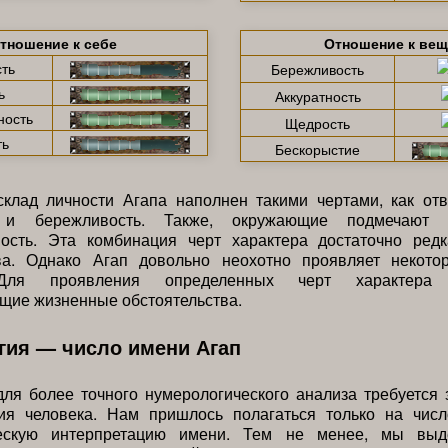
тношение к себе
Отношение к ве
ть
Бережливость
ь
Аккуратность
ность
Щедрость
ть
Бескорыстие
клад личности Агапа наполнен такими чертами, как отве
 и бережливость. Также, окружающие подмечают
ность. Эта комбинация черт характера достаточно ред
ва. Однако Агап довольно неохотно проявляет некото
 Для проявления определенных черт характера 
щие жизненные обстоятельства.
гия — число имени Агап
для более точного нумерологического анализа требуется 
ия человека. Нам пришлось полагаться только на чис
ческую интерпретацию имени. Тем не менее, мы выд