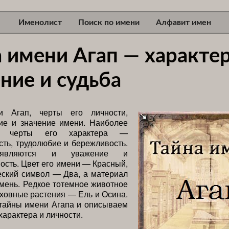
Именолист
Поиск по имени
Алфавит имен
 имени Агап — характер
ние и судьба
и Агап, черты его личности,
ие и значение имени. Наиболее
е черты его характера —
сть, трудолюбие и бережливость.
оявляются и уважение и
ость. Цвет его имени — Красный,
еский символ — Два, а материал
мень. Редкое тотемное животное
ховные растения — Ель и Осина.
тайны имени Агапа и описываем
характера и личности.