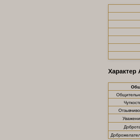
Характер 
Общ
Общительн
Чуткост
Отзывчиво
Уважени
Доброт
Доброжелател