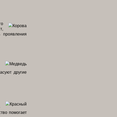
го
т,
ь проявления
асуют другие
я
о
ство помогает