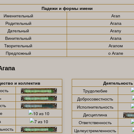
Падежи и формы имени
Именительный
Агап
Родительный
Агапа
Дательный
Агапу
Винительный
Агапа
Творительный
Агапом
Предложный
о Агапе
Агапа
ество и коллектив
Деятельность
ость
Трудолюбие
ь
Добросовестность
сть
Исполнительность
е
Дисциплина
а
Ответственность
ьность
Целеустремленность