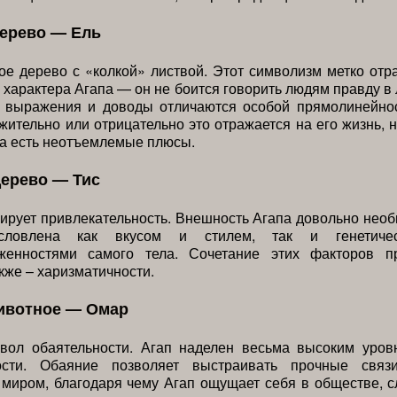
дерево — Ель
е дерево с «колкой» листвой. Этот символизм метко отр
 характера Агапа — он не боится говорить людям правду в 
, выражения и доводы отличаются особой прямолинейно
ожительно или отрицательно это отражается на его жизнь, 
да есть неотъемлемые плюсы.
дерево — Тис
ирует привлекательность. Внешность Агапа довольно необ
ловлена как вкусом и стилем, так и генетичес
женностями самого тела. Сочетание этих факторов п
акже – харизматичности.
ивотное — Омар
ол обаятельности. Агап наделен весьма высоким уров
ности. Обаяние позволяет выстраивать прочные связ
миром, благодаря чему Агап ощущает себя в обществе, с