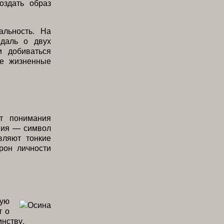
оздать образ
альность. На
едаль о двух
и добиваться
ые жизненные
т понимания
ения — символ
вляют тонкие
рон личности
кую
т о
инству.