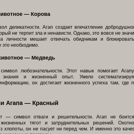
животное — Корова
ол деликатности. Агап создает впечатление добродушно
орый не терпит зла и ненависти. Однако, это вовсе не значи
та личности мешает отвечать обидчикам и блокироват
е это необходимо.
животное — Медведь
имвол любознательности. Этот навык помогает Агапу
ь знания и жизненный опыт. Умело систематизируя
информацию, он достигает жизненного успеха там, где п
ни Агапа — Красный
т — символ отваги и решительности. Агап не боитс
 жизненных тягот и затруднительных решений. Охотн
з хлопоты, он не пасует ни перед чем. И именно это каче