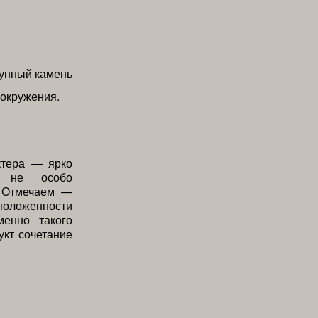
 окружения.
ктера — ярко
я не особо
. Отмечаем —
оложенности
енно такого
укт сочетание