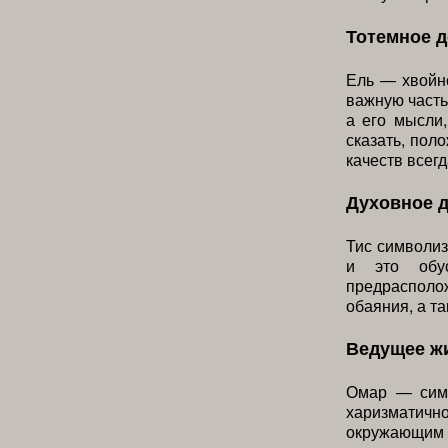
Тотемное 
Ель — хвойно
важную часть
а его мысли
сказать, пол
качеств всег
Духовное 
Тис символиз
и это обус
предрасполо
обаяния, а т
Ведущее ж
Омар — симв
харизматич
окружающим 