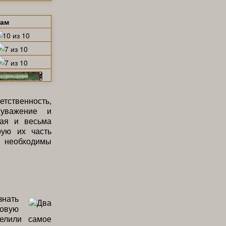
щам
тственность,
 уважение и
кая и весьма
рую их часть
необходимы
знать
ловую
елили самое