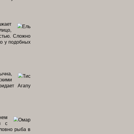
ажает
лицо,
стью. Сложно
но у подобных
ычна,
кими
ридает Агапу
нем
и с
ловно рыба в