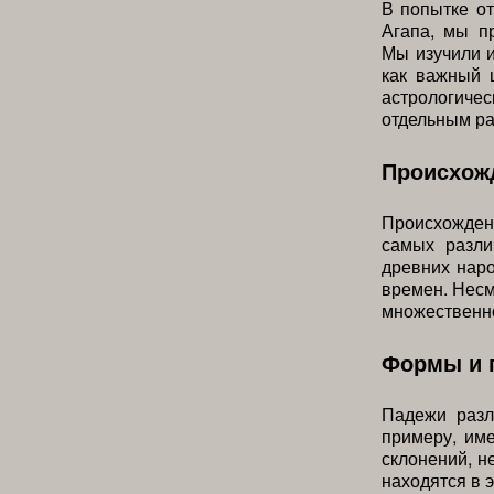
В попытке от
Агапа, мы п
Мы изучили 
как важный 
астрологиче
отдельным ра
Происхожд
Происхожден
самых разли
древних наро
времен. Несм
множественн
Формы и п
Падежи разл
примеру, им
склонений, н
находятся в э