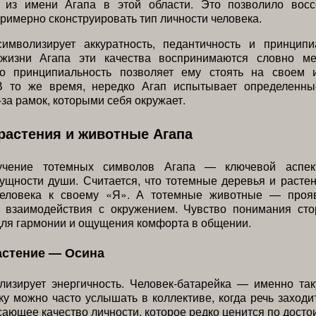
 из имени Агапа в этой области. Это позволило восс
примерно сконструировать тип личности человека.
имволизирует аккуратность, педантичность и принципи
жизни Агапа эти качества воспринимаются словно м
го принципиальность позволяет ему стоять на своем 
В то же время, нередко Агап испытывает определенн
-за рамок, которыми себя окружает.
растения и животные Агапа
зучение тотемных символов Агапа — ключевой аспек
ущности души. Считается, что тотемные деревья и раст
еловека к своему «Я». А тотемные животные — проя
 взаимодействия с окружением. Чувство понимания сто
ля гармонии и ощущения комфорта в общении.
астение — Осина
лизирует энергичность. Человек-батарейка — именно та
ку можно часто услышать в коллективе, когда речь заходи
сающее качество личности, которое редко ценится по досто