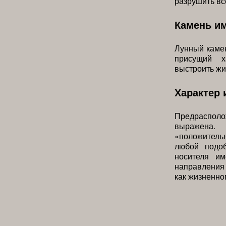
разрушить вс
Камень и
Лунный камен
присущий х
выстроить жи
Характер 
Предрасполо
выражена.
«положитель
любой подо
носителя и
направления 
как жизненног