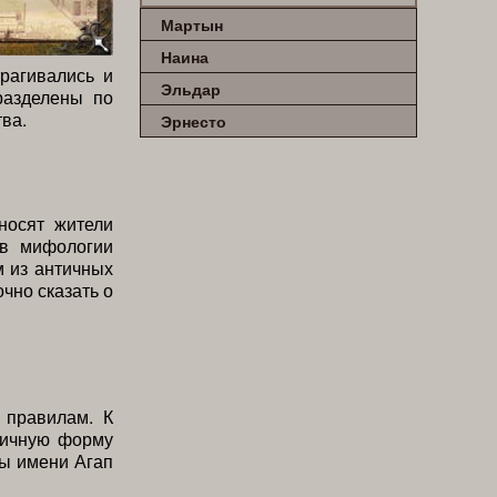
Мартын
Наина
рагивались и
Эльдар
разделены по
ва.
Эрнесто
носят жители
 в мифологии
м из античных
чно сказать о
 правилам. К
гичную форму
мы имени Агап