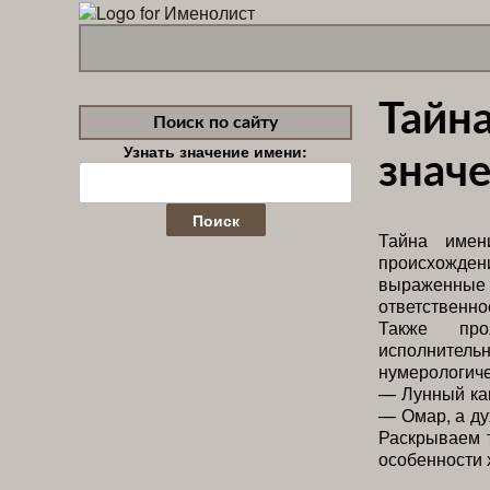
Тайна
Поиск по сайту
Узнать значение имени:
значе
Найти:
Тайна имен
происхожден
выраженны
ответственно
Также пр
исполнительн
нумерологич
— Лунный ка
— Омар, а ду
Раскрываем 
особенности 