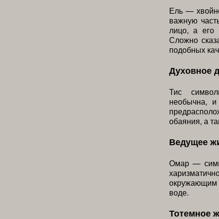
Ель — хвойно
важную част
лицо, а его
Сложно сказа
подобных кач
Духовное 
Тис символ
необычна, и
предрасполо
обаяния, а т
Ведущее ж
Омар — симв
харизматич
окружающим м
воде.
Тотемное 