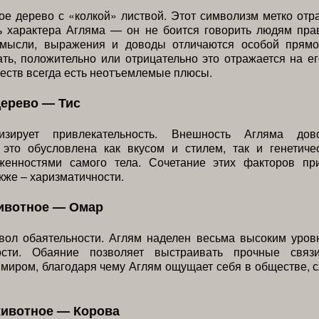
е дерево с «колкой» листвой. Этот символизм метко отр
ь характера Агляма — он не боится говорить людям пра
 мысли, выражения и доводы отличаются особой прямо
ть, положительно или отрицательно это отражается на ег
еств всегда есть неотъемлемые плюсы.
дерево — Тис
изирует привлекательность. Внешность Агляма дов
 это обусловлена как вкусом и стилем, так и генетиче
женностями самого тела. Сочетание этих факторов пр
акже – харизматичности.
ивотное — Омар
ол обаятельности. Аглям наделен весьма высоким уров
ности. Обаяние позволяет выстраивать прочные связ
иром, благодаря чему Аглям ощущает себя в обществе, 
животное — Корова