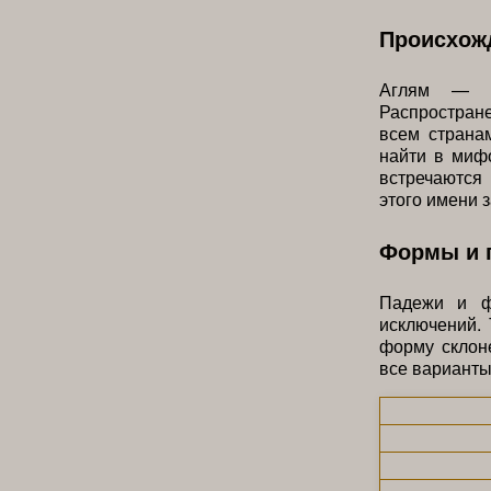
Происхожд
Аглям — и
Распростране
всем страна
найти в мифо
встречаются
этого имени 
Формы и 
Падежи и ф
исключений.
форму склон
все варианты