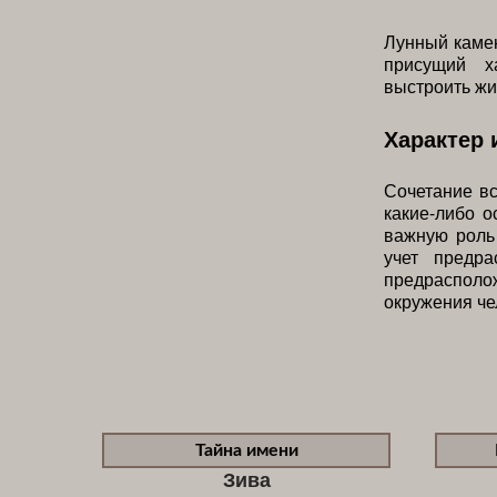
Лунный камен
присущий х
выстроить жи
Характер 
Сочетание в
какие-либо 
важную роль 
учет предр
предрасполо
окружения че
Тайна имени
Зива