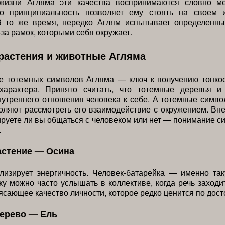
жизни Агляма эти качества воспринимаются словно м
го принципиальность позволяет ему стоять на своем 
В то же время, нередко Аглям испытывает определенн
-за рамок, которыми себя окружает.
растения и животные Агляма
е тотемных символов Агляма — ключ к получению тонкос
характера. Принято считать, что тотемные деревья 
утреннего отношения человека к себе. А тотемные симв
ляют рассмотреть его взаимодействие с окружением. Вн
нируете ли вы общаться с человеком или нет — понимание с
.
астение — Осина
лизирует энергичность. Человек-батарейка — именно та
ку можно часто услышать в коллективе, когда речь заходи
ясающее качество личности, которое редко ценится по дост
дерево — Ель