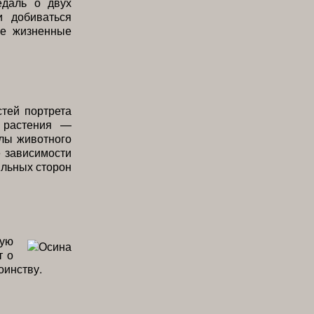
едаль о двух
и добиваться
ые жизненные
тей портрета
и растения —
олы животного
е зависимости
ильных сторон
кую
т о
оинству.