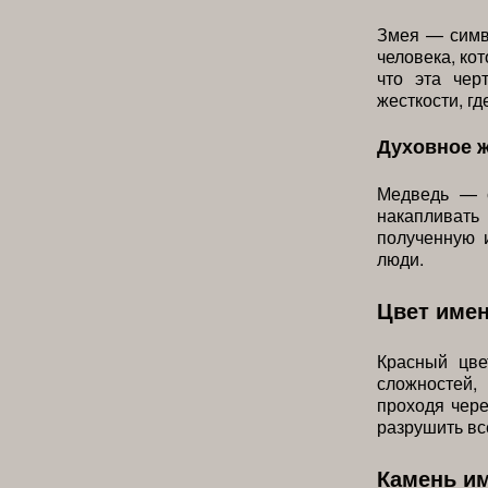
Змея — симв
человека, кот
что эта чер
жесткости, гд
Духовное 
Медведь — с
накапливат
полученную 
люди.
Цвет име
Красный цве
сложностей,
проходя чере
разрушить вс
Камень и