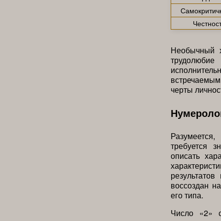
Самокритич
Честнос
Необычный х
трудолюбие
исполнительн
встречаемым.
черты личнос
Нумероло
Разумеется,
требуется з
описать хар
характерист
результатов
воссоздан на
его типа.
Число «2» с