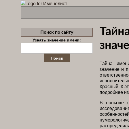
Тайн
Поиск по сайту
Узнать значение имени:
значе
Найти:
Тайна имени
значение и 
ответственно
исполнитель
Красный. К э
подробнее из
В попытке 
исследовани
особенностей
нумерологич
распределил