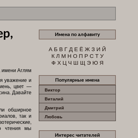
ер,
Имена по алфавиту
А
Б
В
Г
Д
Е
Ё
Ж
З
И
Й
К
Л
М
Н
О
П
Р
С
Т
У
Ф
Х
Ц
Ч
Ш
Щ
Э
Ю
Я
ся уважение и
Популярные имена
мень, цвет —
Виктор
сина. Давайте
Виталий
Дмитрий
ли обширное
иалов, так и
Любовь
зотерические,
го чтения мы
Интерес читателей