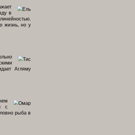
ажает
вду в
линейностью.
о жизнь, но у
ольно
скими
идает Агляму
нем
и с
словно рыба в