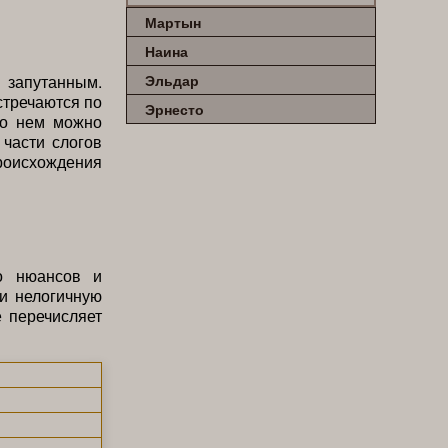
Мартын
Наина
апутанным.
Эльдар
стречаются по
Эрнесто
 о нем можно
 части слогов
роисхождения
о нюансов и
и нелогичную
 перечисляет