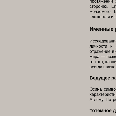
протяжении 
сторонах. Е
желаемого. 
сложности из
Именные 
Исследовани
личности и 
отражение вн
мира — позво
от того, пла
всегда важно
Ведущее р
Осина симво
характеристи
Агляму. Потр
Тотемное 