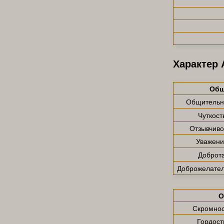
Характер 
Общ
Общительн
Чуткост
Отзывчиво
Уважени
Доброт
Доброжелател
О
Скромнос
Гордост