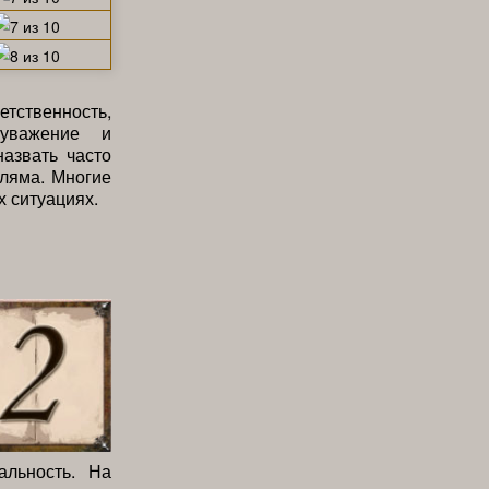
тственность,
 уважение и
назвать часто
гляма. Многие
 ситуациях.
альность. На