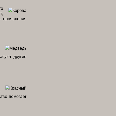
го
т,
ь проявления
асуют другие
я
о
ство помогает