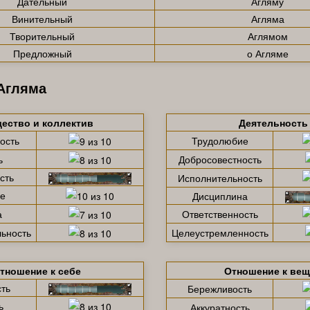
Дательный
Агляму
Винительный
Агляма
Творительный
Аглямом
Предложный
о Агляме
Агляма
ество и коллектив
Деятельность
ость
Трудолюбие
ь
Добросовестность
сть
Исполнительность
е
Дисциплина
а
Ответственность
ьность
Целеустремленность
тношение к себе
Отношение к ве
ть
Бережливость
ь
Аккуратность