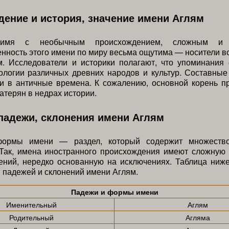
ение и история, значение имени Аглям
мя с необычным происхождением, сложным и з
нность этого имени по миру весьма ощутима — носители в
м. Исследователи и историки полагают, что упоминания
логии различных древних народов и культур. Составные
 и в античные времена. К сожалению, основной корень п
затерян в недрах истории.
падежи, склонения имени Аглям
ормы имени — раздел, который содержит множеств
 Так, имена иностранного происхождения имеют сложную 
ений, нередко основанную на исключениях. Таблица ниже
 падежей и склонений имени Аглям.
Падежи и формы имени
Именительный
Аглям
Родительный
Агляма