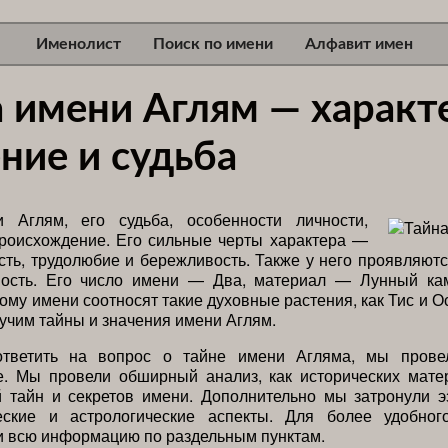
Именолист
Поиск по имени
Алфавит имен
а имени Аглям — характ
ние и судьба
 Аглям, его судьба, особенности личности,
происхождение. Его сильные черты характера —
сть, трудолюбие и бережливость. Также у него проявляют
ность. Его число имени — Два, материал — Лунный ка
тому имени соотносят такие духовные растения, как Тис и О
учим тайны и значения имени Аглям.
ответить на вопрос о тайне имени Агляма, мы прове
е. Мы провели обширный анализ, как исторических матер
 тайн и секретов имени. Дополнительно мы затронули э
еские и астрологические аспекты. Для более удобно
и всю информацию по раздельным пунктам.