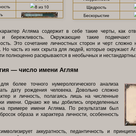
ность
Щедрость
ть
Бескорыстие
арактер Агляма содержит в себе такие черты, как отве
 и бережливость. Окружающие такие подмечают
ость. Это сочетание личностных сторон и черт сложно 
 Но часть из них скрыта для людей, которые окружают А
ти полноценно раскрываются в необычных и нестандартных
гия — число имени Аглям
 для более точного нумерологического анализа
нать дату рождения человека. Довольно сложно
актер и личность, полагаясь лишь на численные
ики имени. Однако же мы добились определенных
 на примере имени Агляма. По результатам был
бросок образа и характера личности, особенность
имволизирует аккуратность, педантичность и принципи