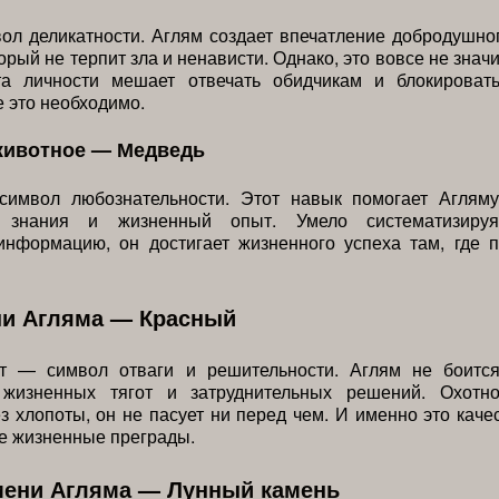
ол деликатности. Аглям создает впечатление добродушно
орый не терпит зла и ненависти. Однако, это вовсе не значи
та личности мешает отвечать обидчикам и блокироват
е это необходимо.
животное — Медведь
имвол любознательности. Этот навык помогает Агляму
ь знания и жизненный опыт. Умело систематизируя
информацию, он достигает жизненного успеха там, где п
ни Агляма — Красный
т — символ отваги и решительности. Аглям не боитс
 жизненных тягот и затруднительных решений. Охотн
з хлопоты, он не пасует ни перед чем. И именно это каче
е жизненные преграды.
мени Агляма — Лунный камень