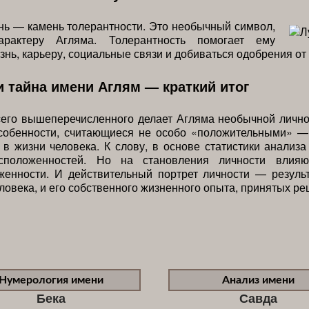
ь — камень толерантности. Это необычный символ,
арактеру Агляма. Толерантность помогает ему
знь, карьеру, социальные связи и добиваться одобрения от
и тайна имени Аглям — краткий итог
сего вышеперечисленного делает Агляма необычной лично
особенности, считающиеся не особо «положительными» — 
в жизни человека. К слову, в основе статистики анализ
асположенностей. Но на становления личности влияю
женности. И действительный портрет личности — результ
ловека, и его собственного жизненного опыта, принятых ре
Нумерология имени
Анализ имени
Бека
Савда