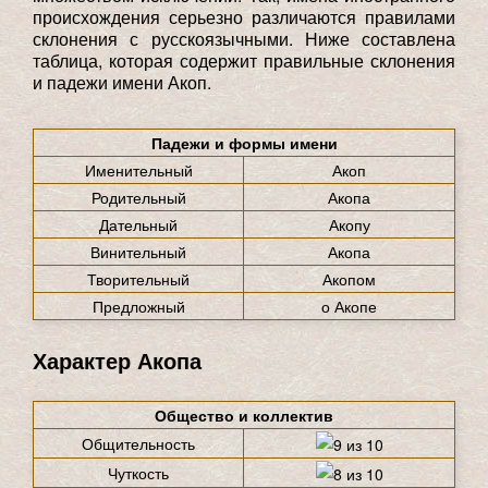
происхождения серьезно различаются правилами
склонения с русскоязычными. Ниже составлена
таблица, которая содержит правильные склонения
и падежи имени Акоп.
Падежи и формы имени
Именительный
Акоп
Родительный
Акопа
Дательный
Акопу
Винительный
Акопа
Творительный
Акопом
Предложный
о Акопе
Характер Акопа
Общество и коллектив
Общительность
Чуткость