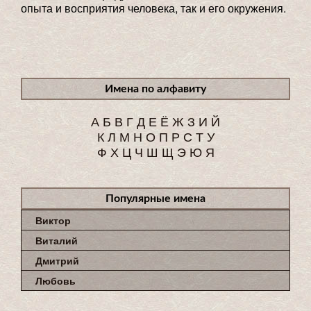
опыта и восприятия человека, так и его окружения.
Имена по алфавиту
А
Б
В
Г
Д
Е
Ё
Ж
З
И
Й
К
Л
М
Н
О
П
Р
С
Т
У
Ф
Х
Ц
Ч
Ш
Щ
Э
Ю
Я
Популярные имена
Виктор
Виталий
Дмитрий
Любовь