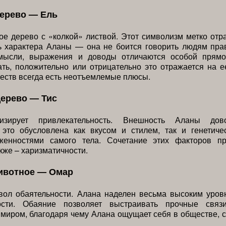
дерево — Ель
е дерево с «колкой» листвой. Этот символизм метко отр
ь характера Аланы — она не боится говорить людям пра
мысли, выражения и доводы отличаются особой прямо
ть, положительно или отрицательно это отражается на е
еств всегда есть неотъемлемые плюсы.
дерево — Тис
изирует привлекательность. Внешность Аланы дов
 это обусловлена как вкусом и стилем, так и генетиче
женностями самого тела. Сочетание этих факторов п
акже – харизматичности.
ивотное — Омар
ол обаятельности. Алана наделен весьма высоким уров
ности. Обаяние позволяет выстраивать прочные связ
иром, благодаря чему Алана ощущает себя в обществе, 