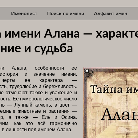
Именолист
Поиск по имени
Алфавит имен
а имени Алана — характ
ние и судьба
ни Алана, особенности ее
 история и значение имени.
 черты ее характера —
сть, трудолюбие и бережливость.
е отмечают также и уважение и
ость. Ее нумерологическое число
нь — Лунный камень, а цвет —
темные животные и растения —
ар, а также — Ель и Осина.
чим, как это всё гармонично
 в личности под именем Алана.