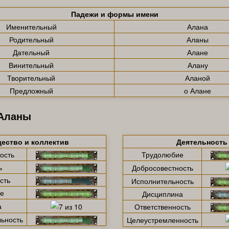
Падежи и формы имени
Именительный
Алана
Родительный
Аланы
Дательный
Алане
Винительный
Алану
Творительный
Аланой
Предложный
о Алане
 Аланы
ество и коллектив
Деятельность
ость
Трудолюбие
ь
Добросовестность
сть
Исполнительность
е
Дисциплина
а
Ответственность
ьность
Целеустремленность