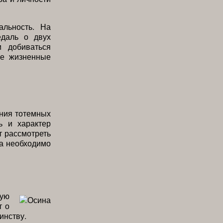
альность. На
едаль о двух
и добиваться
ые жизненные
ания тотемных
ь и характер
т рассмотреть
ка необходимо
кую
т о
инству.