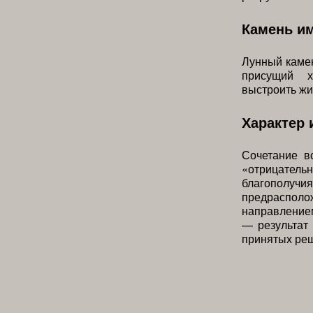
Камень и
Лунный камен
присущий х
выстроить жи
Характер 
Сочетание в
«отрицател
благополучи
предрасполо
направлением
— результат 
принятых ре