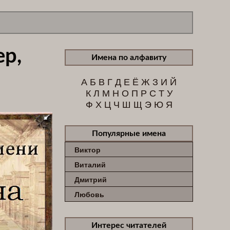
ер,
Имена по алфавиту
А
Б
В
Г
Д
Е
Ё
Ж
З
И
Й
К
Л
М
Н
О
П
Р
С
Т
У
Ф
Х
Ц
Ч
Ш
Щ
Э
Ю
Я
Популярные имена
Виктор
Виталий
Дмитрий
Любовь
Интерес читателей