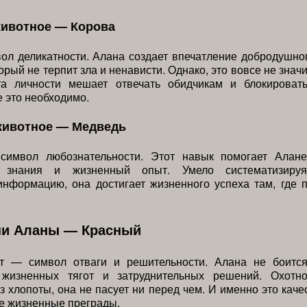
животное — Корова
ол деликатности. Алана создает впечатление добродушно
орый не терпит зла и ненависти. Однако, это вовсе не значи
та личности мешает отвечать обидчикам и блокироват
е это необходимо.
животное — Медведь
имвол любознательности. Этот навык помогает Алане
ь знания и жизненный опыт. Умело систематизируя
нформацию, она достигает жизненного успеха там, где 
ни Аланы — Красный
т — символ отваги и решительности. Алана не боитс
 жизненных тягот и затруднительных решений. Охотн
з хлопоты, она не пасует ни перед чем. И именно это каче
е жизненные преграды.