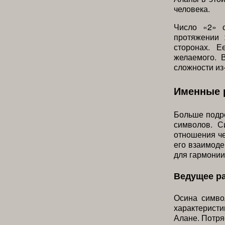
человека.
Число «2» с
протяжении 
сторонах. Е
желаемого. 
сложности из
Именные 
Больше подро
символов. С
отношения че
его взаимоде
для гармонии
Ведущее р
Осина симво
характеристи
Алане. Потря