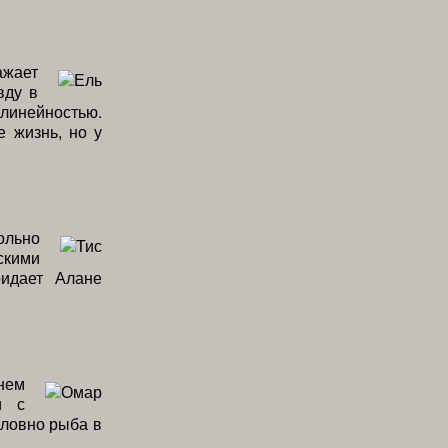
ажает
вду в
линейностью.
е жизнь, но у
ольно
скими
ридает Алане
нем
и с
словно рыба в