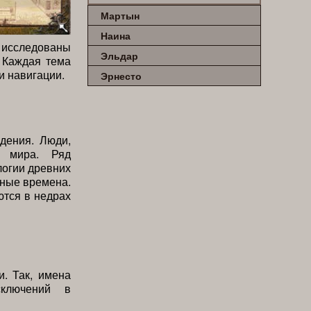
Мартын
Наина
исследованы
Эльдар
. Каждая тема
и навигации.
Эрнесто
дения. Люди,
х мира. Ряд
логии древних
чные времена.
ются в недрах
и. Так, имена
сключений в