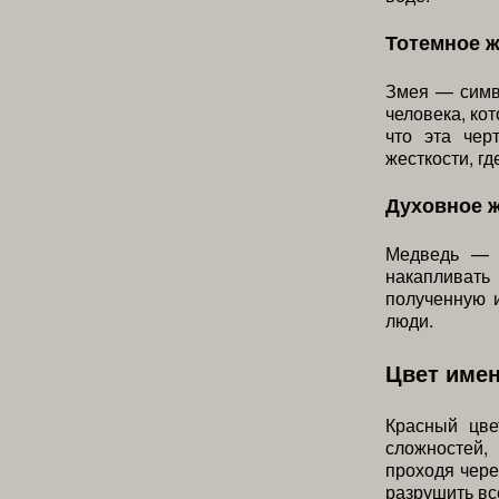
Тотемное 
Змея — симв
человека, кот
что эта чер
жесткости, гд
Духовное 
Медведь — с
накапливат
полученную и
люди.
Цвет име
Красный цве
сложностей,
проходя чере
разрушить вс