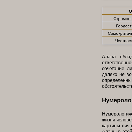
О
Скромнос
Гордост
Самокритич
Честнос
Алана обла
ответственно
сочетание л
далеко не в
определенн
обстоятельст
Нумероло
Нумерологич
жизни челове
картины личн
Аланы в этой