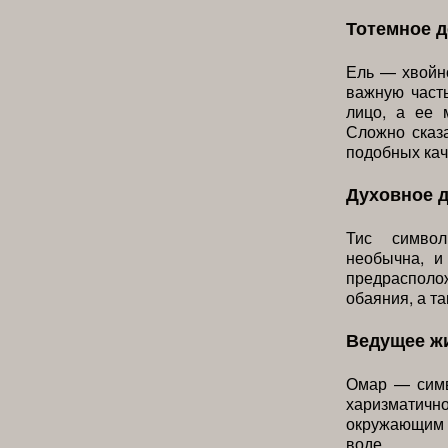
Тотемное 
Ель — хвойно
важную част
лицо, а ее 
Сложно сказа
подобных кач
Духовное 
Тис символ
необычна, и
предрасполо
обаяния, а т
Ведущее ж
Омар — симв
харизматич
окружающим м
воде.