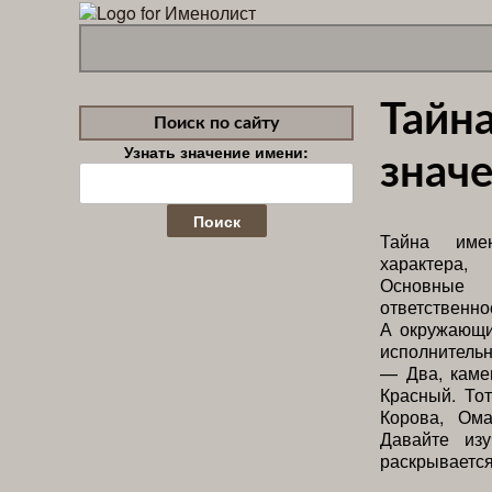
Тайн
Поиск по сайту
Узнать значение имени:
значе
Найти:
Тайна име
характера,
Основные
ответственно
А окружающи
исполнительн
— Два, каме
Красный. То
Корова, Ом
Давайте изу
раскрывается