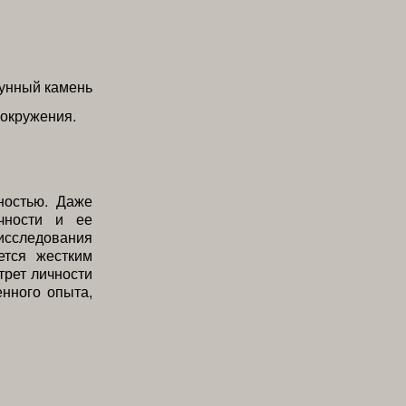
 окружения.
ностью. Даже
чности и ее
исследования
ется жестким
трет личности
енного опыта,