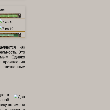
щам
еляются как
ельность. Это
емым. Однако
я проявления
е жизненные
дат в
олной
тику по имени
ра и личности