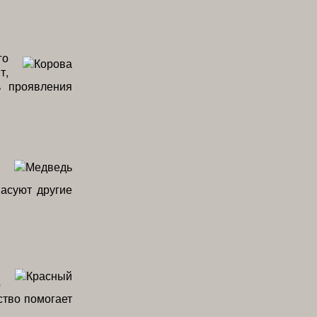
го
т,
ь проявления
пасуют другие
я
о
ство помогает