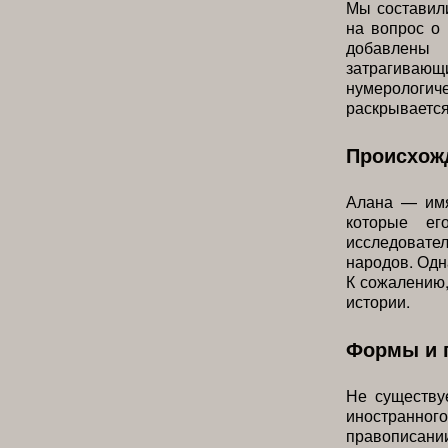
Мы составили
на вопрос о
добавлены 
затрагиваю
нумерологиче
раскрывается
Происхожд
Алана — имя
которые ег
исследовател
народов. Одн
К сожалению,
истории.
Формы и 
Не существуе
иностранно
правописании