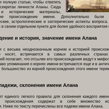
 полную статью, чтобы ответить
 секретах личности Аланы. Сюда
и исторические материалы,
щие происхождение имени. Дополнительно были 
ские, астрологические и эзотерические аспекты вопроса
 в своем отдельном пункте для более удобного восприятия 
ение и история, значение имени Алана
 с весьма неоднозначным корнем и историей происхож
о носят, встречаются в самых различных страна
ей полагает, что отсылки его происхождения ведут к мифо
ако упоминания о корнях имени встречаются еще и в анти
 большинство из корней происхождения этого имени теря
падежи, склонения имени Алана
т единого легкого правила для склонения каждого имен
го происхождения содержат в себе множество и
. Ниже по тексту перечислены все падежи имени Алана.