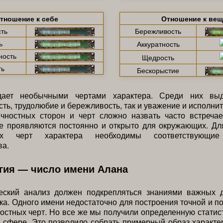
тношение к себе
Отношение к ве
ть
Бережливость
ь
Аккуратность
ность
Щедрость
ть
Бескорыстие
дает необычными чертами характера. Среди них выд
сть, трудолюбие и бережливость, так и уважение и исполнит
ичностных сторон и черт сложно назвать часто встреча
се проявляются постоянно и открыто для окружающих. Дл
ых черт характера необходимы соответствующи
ва.
гия — число имени Алана
еский анализ должен подкрепляться знаниями важных 
ка. Одного имени недостаточно для построения точной и п
остных черт. Но все же мы получили определенную статис
 сфере. Это позволило собрать примерный образ характе