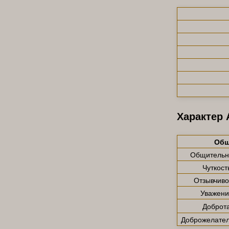
Характер
Общ
Общительн
Чуткост
Отзывчиво
Уважени
Доброт
Доброжелател