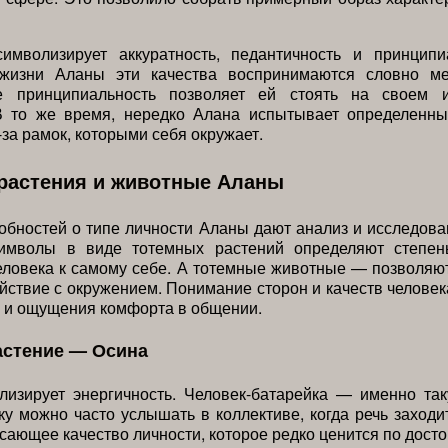
имволизирует аккуратность, педантичность и принципи
жизни Аланы эти качества воспринимаются словно м
е принципиальность позволяет ей стоять на своем 
В то же время, нередко Алана испытывает определенн
-за рамок, которыми себя окружает.
растения и животные Аланы
бностей о типе личности Аланы дают анализ и исследов
имволы в виде тотемных растений определяют степен
ловека к самому себе. А тотемные животные — позволяю
йствие с окружением. Понимание сторон и качеств челове
 и ощущения комфорта в общении.
астение — Осина
лизирует энергичность. Человек-батарейка — именно та
ку можно часто услышать в коллективе, когда речь заходи
сающее качество личности, которое редко ценится по досто