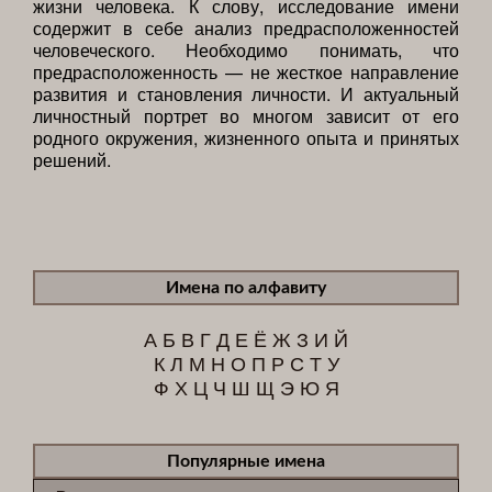
жизни человека. К слову, исследование имени
содержит в себе анализ предрасположенностей
человеческого. Необходимо понимать, что
предрасположенность — не жесткое направление
развития и становления личности. И актуальный
личностный портрет во многом зависит от его
родного окружения, жизненного опыта и принятых
решений.
Имена по алфавиту
А
Б
В
Г
Д
Е
Ё
Ж
З
И
Й
К
Л
М
Н
О
П
Р
С
Т
У
Ф
Х
Ц
Ч
Ш
Щ
Э
Ю
Я
Популярные имена