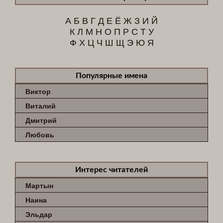
А
Б
В
Г
Д
Е
Ё
Ж
З
И
Й
К
Л
М
Н
О
П
Р
С
Т
У
Ф
Х
Ц
Ч
Ш
Щ
Э
Ю
Я
Популярные имена
Виктор
Виталий
Дмитрий
Любовь
Интерес читателей
Мартын
Наина
Эльдар