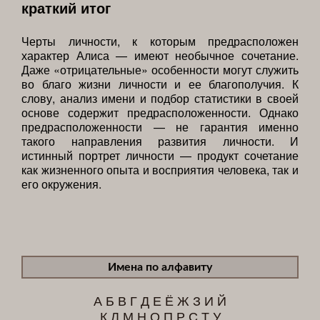
краткий итог
Черты личности, к которым предрасположен
характер Алиса — имеют необычное сочетание.
Даже «отрицательные» особенности могут служить
во благо жизни личности и ее благополучия. К
слову, анализ имени и подбор статистики в своей
основе содержит предрасположенности. Однако
предрасположенности — не гарантия именно
такого направления развития личности. И
истинный портрет личности — продукт сочетание
как жизненного опыта и восприятия человека, так и
его окружения.
Имена по алфавиту
А
Б
В
Г
Д
Е
Ё
Ж
З
И
Й
К
Л
М
Н
О
П
Р
С
Т
У