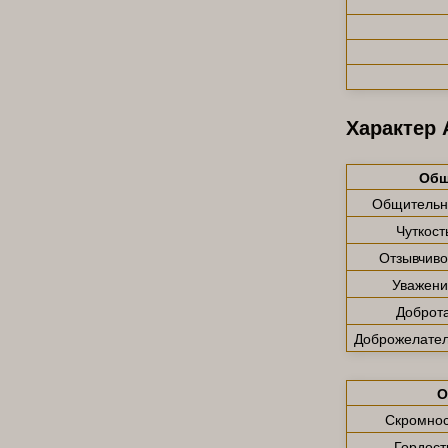
Характер
Общ
Общительн
Чуткост
Отзывчиво
Уважени
Доброт
Доброжелател
О
Скромнос
Гордост