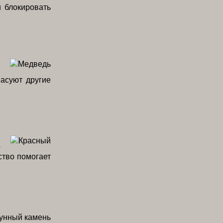
и блокировать
пасуют другие
я
о
ство помогает