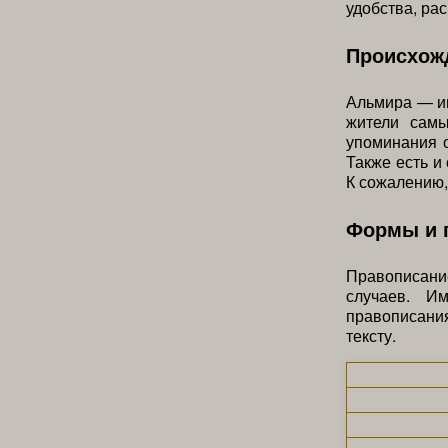
удобства, ра
Происхожд
Альмира — им
жители самы
упоминания о
Также есть и
К сожалению,
Формы и 
Правописани
случаев. И
правописани
тексту.