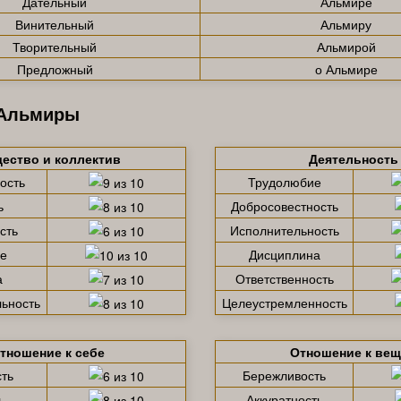
Дательный
Альмире
Винительный
Альмиру
Творительный
Альмирой
Предложный
о Альмире
 Альмиры
ество и коллектив
Деятельность
ость
Трудолюбие
ь
Добросовестность
сть
Исполнительность
е
Дисциплина
а
Ответственность
ьность
Целеустремленность
тношение к себе
Отношение к ве
ть
Бережливость
ь
Аккуратность