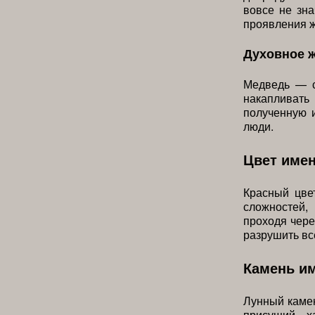
вовсе не зна
проявления ж
Духовное 
Медведь — с
накапливат
полученную и
люди.
Цвет име
Красный цве
сложностей,
проходя чере
разрушить вс
Камень и
Лунный камен
присущий х