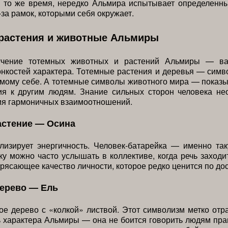
В то же время, нередко Альмира испытывает определенн
-за рамок, которыми себя окружает.
растения и животные Альмиры
зучение тотемных животных и растений Альмиры — ва
нкостей характера. Тотемные растения и деревья — сим
амому себе. А тотемные символы животного мира — пока
ия к другим людям. Знание сильных сторон человека не
я гармоничных взаимоотношений.
астение — Осина
лизирует энергичность. Человек-батарейка — именно та
ку можно часто услышать в коллективе, когда речь заходи
рясающее качество личности, которое редко ценится по дос
дерево — Ель
е дерево с «колкой» листвой. Этот символизм метко отр
 характера Альмиры — она не боится говорить людям пра