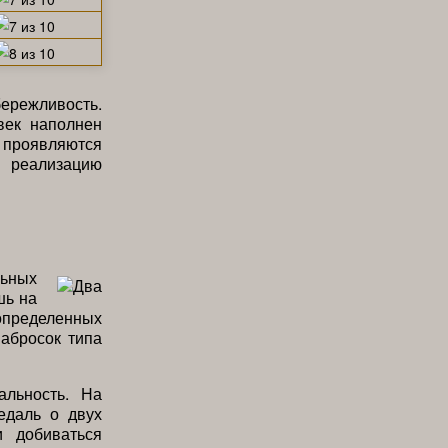
ережливость.
век наполнен
х проявляются
 реализацию
льных
шь на
определенных
абросок типа
альность. На
едаль о двух
и добиваться