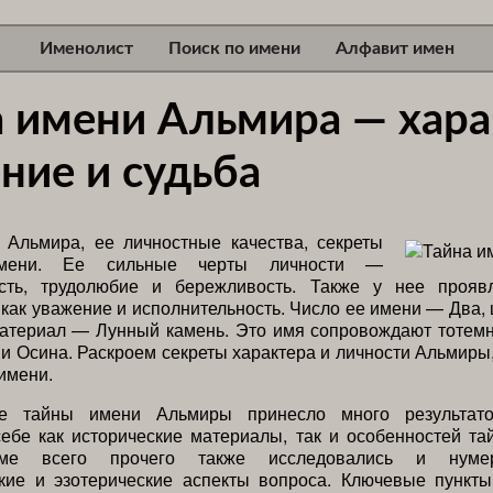
Именолист
Поиск по имени
Алфавит имен
а имени Альмира — хара
ние и судьба
 Альмира, ее личностные качества, секреты
имени. Ее сильные черты личности —
ость, трудолюбие и бережливость. Также у нее прояв
 как уважение и исполнительность. Число ее имени — Два,
материал — Лунный камень. Это имя сопровождают тотемн
с и Осина. Раскроем секреты характера и личности Альмиры
имени.
ие тайны имени Альмиры принесло много результато
ебе как исторические материалы, так и особенностей та
ме всего прочего также исследовались и нумеро
ские и эзотерические аспекты вопроса. Ключевые пункты