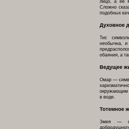
лицо, а ее 
Сложно сказа
подобных кач
Духовное 
Тис символ
необычна, и
предрасполо
обаяния, а т
Ведущее ж
Омар — симв
харизматич
окружающим м
в воде.
Тотемное 
Змея — си
добродушного