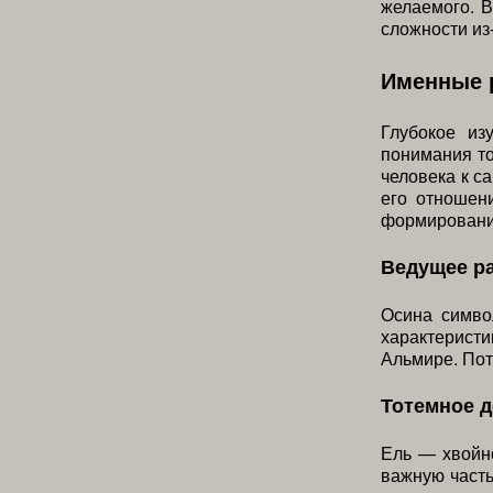
желаемого. 
сложности из
Именные 
Глубокое и
понимания то
человека к с
его отношен
формировани
Ведущее р
Осина симво
характеристи
Альмире. Пот
Тотемное 
Ель — хвойно
важную часть