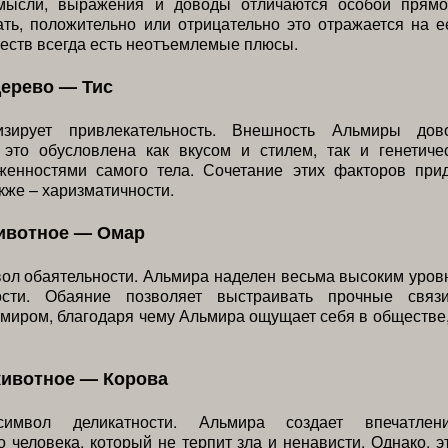
мысли, выражения и доводы отличаются особой прямо
ть, положительно или отрицательно это отражается на е
еств всегда есть неотъемлемые плюсы.
дерево — Тис
изирует привлекательность. Внешность Альмиры дов
 это обусловлена как вкусом и стилем, так и генетиче
женностями самого тела. Сочетание этих факторов при
акже – харизматичности.
ивотное — Омар
ол обаятельности. Альмира наделен весьма высоким уров
ности. Обаяние позволяет выстраивать прочные связ
иром, благодаря чему Альмира ощущает себя в обществе
животное — Корова
мвол деликатности. Альмира создает впечатлен
 человека, который не терпит зла и ненависти. Однако, э