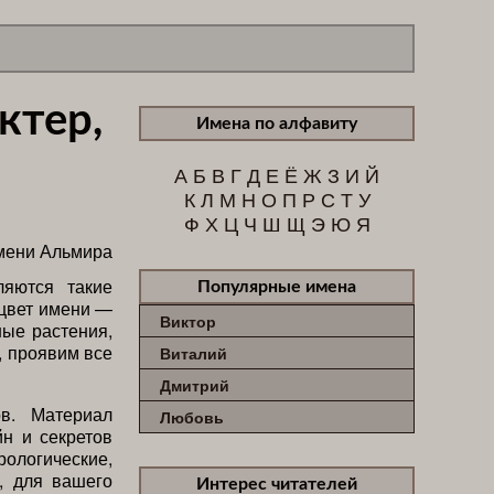
ктер,
Имена по алфавиту
А
Б
В
Г
Д
Е
Ё
Ж
З
И
Й
К
Л
М
Н
О
П
Р
С
Т
У
Ф
Х
Ц
Ч
Ш
Щ
Э
Ю
Я
ляются такие
Популярные имена
 цвет имени —
Виктор
ые растения,
, проявим все
Виталий
Дмитрий
в. Материал
Любовь
йн и секретов
логические,
, для вашего
Интерес читателей