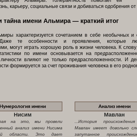
знь, карьеру, социальные связи и добиваться одобрения от
и тайна имени Альмира — краткий итог
ьмиры характеризуется сочетанием в себе необычных и 
 Даже те особенности и проявления, которые л
ми, могут играть хорошую роль в жизни человека. К слову
татистики по имени основывается на предрасположенн
 личности влияют не только предрасположенности. И де
ости формируется за счет проживания человека в его родно
Нумерология имени
Анализ имени
Нисим
Мавлан
зирая на это, мы провели
...История происхождени
ленный анализ имени Нисима
Мавлан имеет довольно сл
й области. Это дает
запутанное происхожден