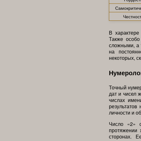
Самокритич
Честнос
В характере
Также особо
сложными, а 
на постоян
некоторых, с
Нумероло
Точный нуме
дат и чисел 
числах имен
результатов
личности и о
Число «2» с
протяжении 
сторонах. Е