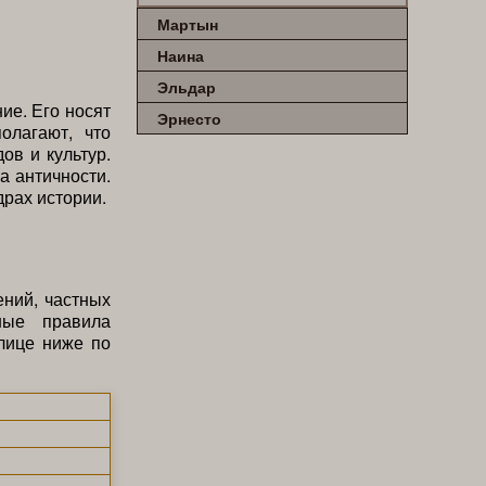
Мартын
Наина
Эльдар
ие. Его носят
Эрнесто
олагают, что
ов и культур.
а античности.
драх истории.
ний, частных
ные правила
лице ниже по