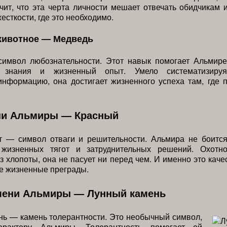
чит, что эта черта личности мешает отвечать обидчикам 
есткости, где это необходимо.
животное — Медведь
имвол любознательности. Этот навык помогает Альмире
ь знания и жизненный опыт. Умело систематизируя
нформацию, она достигает жизненного успеха там, где 
ни Альмиры — Красный
т — символ отваги и решительности. Альмира не боитс
 жизненных тягот и затруднительных решений. Охотн
з хлопоты, она не пасует ни перед чем. И именно это каче
е жизненные преграды.
мени Альмиры — Лунный камень
ь — камень толерантности. Это необычный символ,
арактеру Альмиры. Толерантность помогает ей