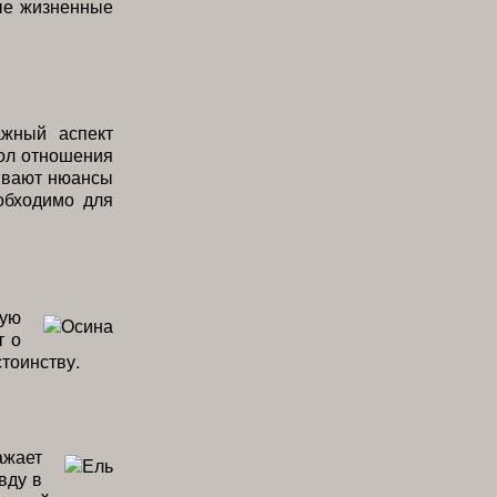
ые жизненные
жный аспект
вол отношения
зывают нюансы
обходимо для
кую
т о
тоинству.
ажает
вду в