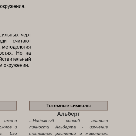
 окружения.
сильных черт
юди считают
, методология
остях. Но на
йствительный
м окружении.
Тотемные символы
Альберт
я имени
...Надежный способ анализа
ожное и
личности Альберта - изучение
ие. Его
тотемных растений и животных.