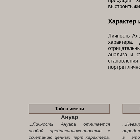
выстроить жи
Характер 
Личность Ал
характера.
отрицательны
анализа и с
становления
портрет личн
Тайна имени
Ануар
...Личность Ануара отличается
...Нев
особой предрасположенностью к
опреде
сочетанию ценных черт характера.
в это