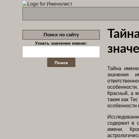
Тайн
Поиск по сайту
Узнать значение имени:
значе
Найти:
Тайна имени
значения 
ответственн
особенности,
Красный, а 
такие как Ти
особенности 
Исследован
содержит в с
имени. Кро
астрологиче