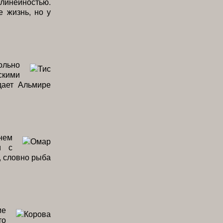
линейностью.
е жизнь, но у
ольно
скими
дает Альмире
нем
и с
, словно рыба
ие
то