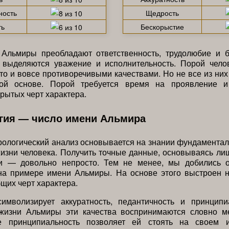
ность
Щедрость
ть
Бескорыстие
 Альмиры преобладают ответственность, трудолюбие и б
 выделяются уважение и исполнительность. Порой чело
то и вовсе противоречивыми качествами. Но не все из ни
ной основе. Порой требуется время на проявление и
крытых черт характера.
гия — число имени Альмира
рологический анализ основывается на знании фундамента
жизни человека. Получить точные данные, основываясь ли
и — довольно непросто. Тем не менее, мы добились 
 на примере имени Альмиры. На основе этого выстроен н
бщих черт характера.
имволизирует аккуратность, педантичность и принципи
жизни Альмиры эти качества воспринимаются словно м
е принципиальность позволяет ей стоять на своем 