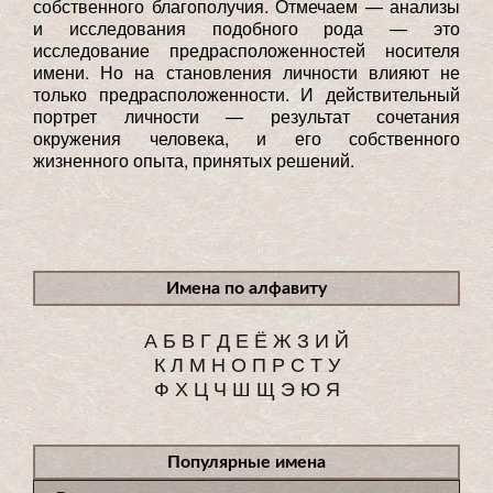
собственного благополучия. Отмечаем — анализы
и исследования подобного рода — это
исследование предрасположенностей носителя
имени. Но на становления личности влияют не
только предрасположенности. И действительный
портрет личности — результат сочетания
окружения человека, и его собственного
жизненного опыта, принятых решений.
Имена по алфавиту
А
Б
В
Г
Д
Е
Ё
Ж
З
И
Й
К
Л
М
Н
О
П
Р
С
Т
У
Ф
Х
Ц
Ч
Ш
Щ
Э
Ю
Я
Популярные имена