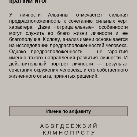
краткий итог
У личности Альвины отмечается сильная
предрасположенность к сочетанию сильных черт
характера. Даже «отрицательные» особенности
могут служить во благо жизни личности и ее
благополучия. К слову, анализ имени основывается
на исследовании предрасположенностей человека.
Однако предрасположенности — не гарантия
именно такого направления развития личности. И
действительный портрет личности — результат
сочетания окружения человека, и его собственного
жизненного опыта, принятых решений.
Имена по алфавиту
А
Б
В
Г
Д
Е
Ё
Ж
З
И
Й
К
Л
М
Н
О
П
Р
С
Т
У