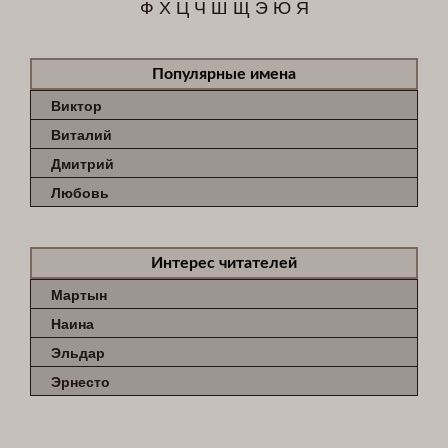
Ф
Х
Ц
Ч
Ш
Щ
Э
Ю
Я
Популярные имена
Виктор
Виталий
Дмитрий
Любовь
Интерес читателей
Мартын
Наина
Эльдар
Эрнесто