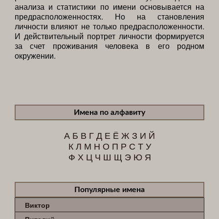
анализа и статистики по имени основывается на
предрасположенностях. Но на становления
личности влияют не только предрасположенности.
И действительный портрет личности формируется
за счет проживания человека в его родном
окружении.
Имена по алфавиту
А
Б
В
Г
Д
Е
Ё
Ж
З
И
Й
К
Л
М
Н
О
П
Р
С
Т
У
Ф
Х
Ц
Ч
Ш
Щ
Э
Ю
Я
Популярные имена
Виктор
Виталий