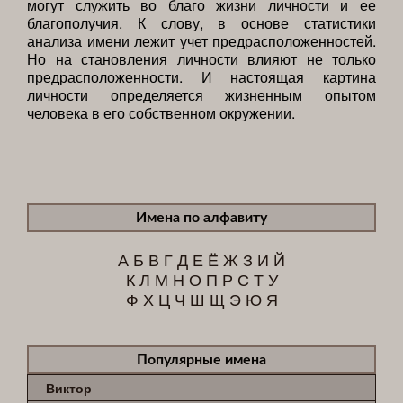
могут служить во благо жизни личности и ее
благополучия. К слову, в основе статистики
анализа имени лежит учет предрасположенностей.
Но на становления личности влияют не только
предрасположенности. И настоящая картина
личности определяется жизненным опытом
человека в его собственном окружении.
Имена по алфавиту
А
Б
В
Г
Д
Е
Ё
Ж
З
И
Й
К
Л
М
Н
О
П
Р
С
Т
У
Ф
Х
Ц
Ч
Ш
Щ
Э
Ю
Я
Популярные имена
Виктор