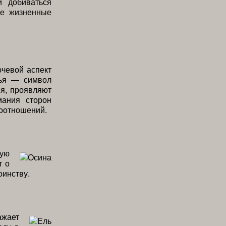
и добиваться
ые жизненные
чевой аспект
вья — символ
мя, проявляют
мания сторон
оотношений.
кую
т о
оинству.
ажает