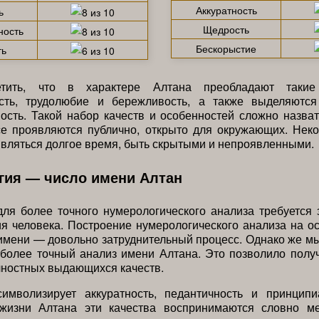
Аккуратность
ь
Щедрость
ность
Бескорыстие
ть
тить, что в характере Алтана преобладают такие
ость, трудолюбие и бережливость, а также выделяютс
ость. Такой набор качеств и особенностей сложно назва
се проявляются публично, открыто для окружающих. Неко
являться долгое время, быть скрытыми и непроявленными.
гия — число имени Алтан
для более точного нумерологического анализа требуется 
я человека. Построение нумерологического анализа на о
имени — довольно затруднительный процесс. Однако же м
более точный анализ имени Алтана. Это позволило полу
чностных выдающихся качеств.
имволизирует аккуратность, педантичность и принципи
жизни Алтана эти качества воспринимаются словно м