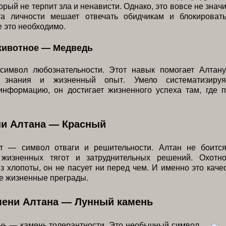
орый не терпит зла и ненависти. Однако, это вовсе не значи
та личности мешает отвечать обидчикам и блокироват
е это необходимо.
животное — Медведь
имвол любознательности. Этот навык помогает Алтану
ь знания и жизненный опыт. Умело систематизируя
информацию, он достигает жизненного успеха там, где п
ни Алтана — Красный
т — символ отваги и решительности. Алтан не боитс
 жизненных тягот и затруднительных решений. Охотн
з хлопоты, он не пасует ни перед чем. И именно это каче
е жизненные преграды.
мени Алтана — Лунный камень
ь — камень толерантности. Это необычный символ,