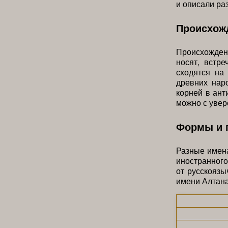
и описали раз
Происхожд
Происхождени
носят, встр
сходятся на
древних наро
корней в ант
можно с увер
Формы и 
Разные имен
иностранног
от русскояз
имени Алтана