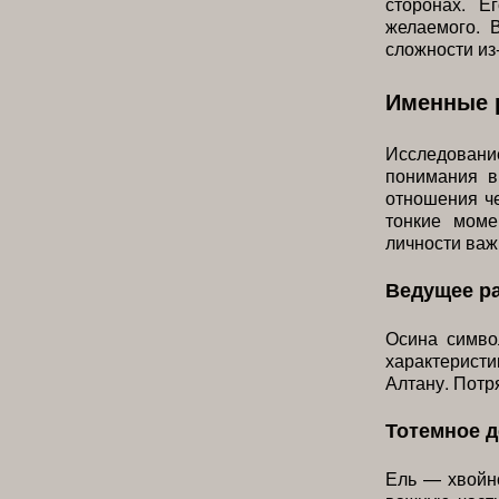
сторонах. Е
желаемого. 
сложности из
Именные 
Исследовани
понимания в
отношения че
тонкие моме
личности ва
Ведущее р
Осина симво
характеристи
Алтану. Потр
Тотемное 
Ель — хвойно