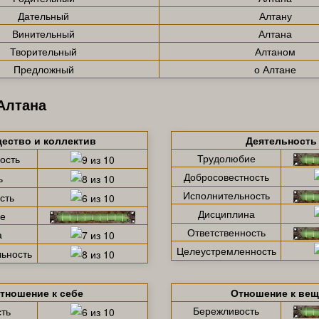
Дательный
Алтану
Винительный
Алтана
Творительный
Алтаном
Предложный
о Алтане
Алтана
ество и коллектив
Деятельность
Трудолюбие
ость
Добросовестность
ь
Исполнительность
сть
Дисциплина
е
Ответственность
а
Целеустремленность
ьность
тношение к себе
Отношение к ве
Бережливость
ть