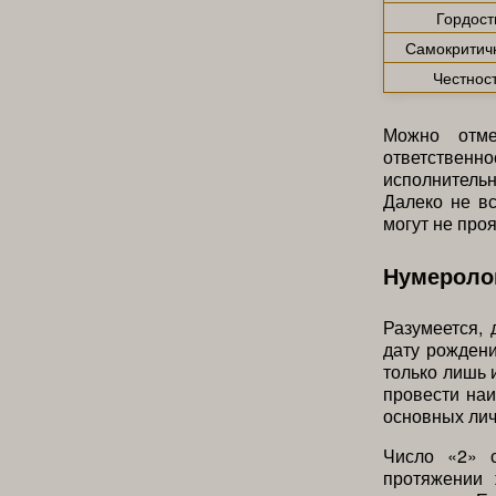
Гордост
Самокритич
Честнос
Можно отме
ответственн
исполнительн
Далеко не в
могут не про
Нумероло
Разумеется, 
дату рождени
только лишь 
провести наи
основных ли
Число «2» с
протяжении 