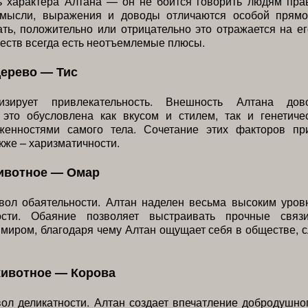
ь характера Алтана — он не боится говорить людям пра
 мысли, выражения и доводы отличаются особой прямо
ть, положительно или отрицательно это отражается на ег
еств всегда есть неотъемлемые плюсы.
дерево — Тис
изирует привлекательность. Внешность Алтана дов
 это обусловлена как вкусом и стилем, так и генетиче
женностями самого тела. Сочетание этих факторов пр
акже – харизматичности.
ивотное — Омар
ол обаятельности. Алтан наделен весьма высоким уров
ности. Обаяние позволяет выстраивать прочные связ
иром, благодаря чему Алтан ощущает себя в обществе, 
животное — Корова
ол деликатности. Алтан создает впечатление добродушно