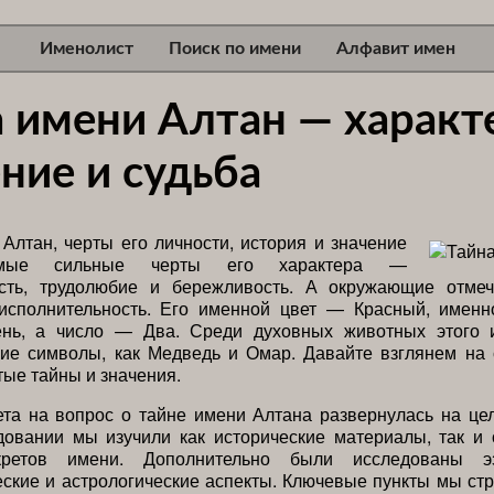
Именолист
Поиск по имени
Алфавит имен
а имени Алтан — характ
ние и судьба
Алтан, черты его личности, история и значение
мые сильные черты его характера —
ость, трудолюбие и бережливость. А окружающие отме
исполнительность. Его именной цвет — Красный, имен
нь, а число — Два. Среди духовных животных этого
кие символы, как Медведь и Омар. Давайте взглянем на
тые тайны и значения.
та на вопрос о тайне имени Алтана развернулась на це
довании мы изучили как исторические материалы, так и 
ретов имени. Дополнительно были исследованы эзо
ские и астрологические аспекты. Ключевые пункты мы ст