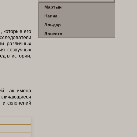
Мартын
Наина
Эльдар
, которые его
Эрнесто
сследователи
ии различных
ния созвучных
ед в истории,
. Так, имена
отличающиеся
 и склонений