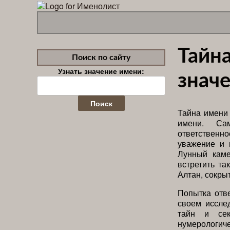
Тайн
Поиск по сайту
Узнать значение имени:
значе
Найти:
Тайна имени 
имени. Са
ответственн
уважение и 
Лунный каме
встретить та
Алтан, сокры
Попытка отве
своем иссле
тайн и сек
нумерологиче