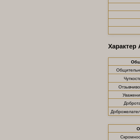
Характер 
Общ
Общительн
Чуткост
Отзывчиво
Уважени
Доброт
Доброжелател
О
Скромнос