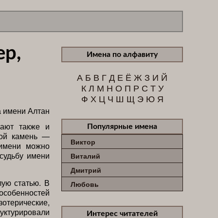
ер,
Имена по алфавиту
А
Б
В
Г
Д
Е
Ё
Ж
З
И
Й
К
Л
М
Н
О
П
Р
С
Т
У
Ф
Х
Ц
Ч
Ш
Щ
Э
Ю
Я
чают также и
Популярные имена
ной камень —
Виктор
 имени можно
 судьбу имени
Виталий
Дмитрий
лую статью. В
Любовь
особенностей
терические,
руктурировали
Интерес читателей