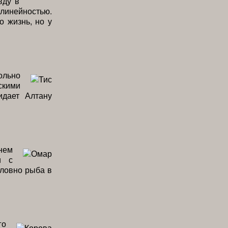
вду в
линейностью.
о жизнь, но у
ольно
скими
идает Алтану
нем
и с
словно рыба в
го