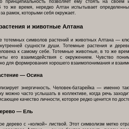
го принципиальность позволяет ему стоять на своем 
В то же время, нередко Алтан испытывает определенн
-за рамок, которыми себя окружает.
растения и животные Алтана
е тотемных символов растений и животных Алтана — клю
нутренней сущности души. Тотемные растения и дере
ловека к самому себе. Тотемные животные, в то же вре
нты его взаимодействия с окружением. Чувство пони
жно для формирования хорошего взаимопонимания и взаим
астение — Осина
лизирует энергичность. Человек-батарейка — именно та
ку можно часто услышать в коллективе, когда речь заходи
ясающее качество личности, которое редко ценится по дост
дерево — Ель
е дерево с «колкой» листвой. Этот символизм метко отр