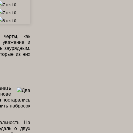
 черты, как
я уважение и
ть заурядным.
торые из них
знать
снове
ы постарались
чить набросок
альность. На
едаль о двух