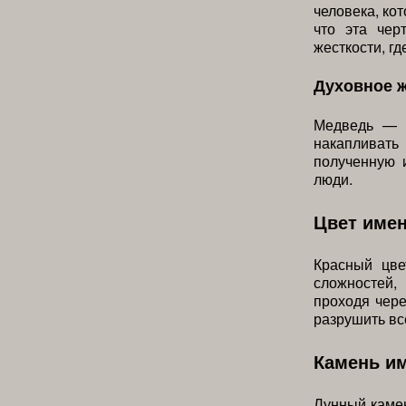
человека, кот
что эта чер
жесткости, гд
Духовное 
Медведь — с
накапливат
полученную 
люди.
Цвет име
Красный цве
сложностей,
проходя чере
разрушить вс
Камень и
Лунный камен