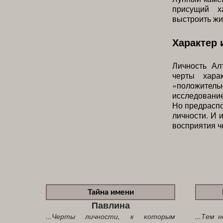
присущий х
выстроить жи
Характер 
Личность Ал
черты хара
«положител
исследование
Но предраспо
личности. И 
восприятия че
Тайна имени
Павлина
...Черты личности, к которым
...Тем 