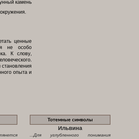
 окружения.
етать ценные
ся не особо
а. К слову,
еловеческого.
и становления
нного опыта и
Тотемные символы
Ильвина
тянется
...Для углубленного понимания