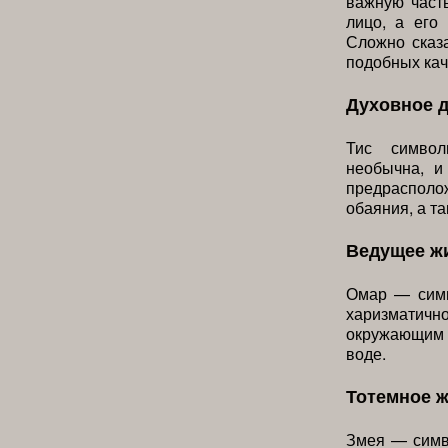
важную част
лицо, а его
Сложно сказа
подобных кач
Духовное 
Тис символ
необычна, и
предрасполо
обаяния, а т
Ведущее ж
Омар — симв
харизматич
окружающим м
воде.
Тотемное 
Змея — симв