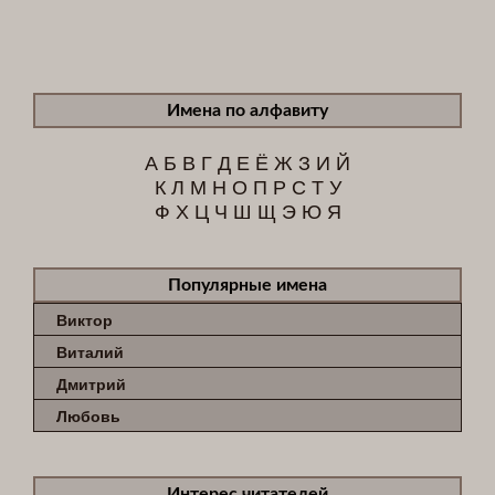
Имена по алфавиту
А
Б
В
Г
Д
Е
Ё
Ж
З
И
Й
К
Л
М
Н
О
П
Р
С
Т
У
Ф
Х
Ц
Ч
Ш
Щ
Э
Ю
Я
Популярные имена
Виктор
Виталий
Дмитрий
Любовь
Интерес читателей