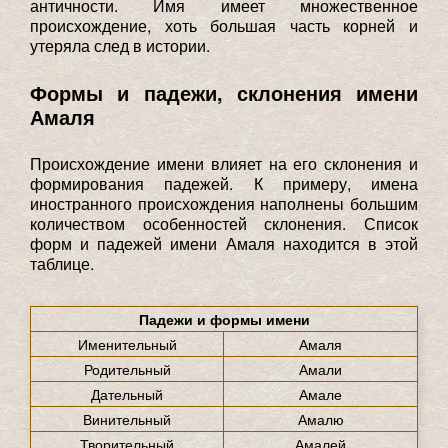
античности. Имя имеет множественное
происхождение, хоть большая часть корней и
утеряла след в истории.
Формы и падежи, склонения имени
Амаля
Происхождение имени влияет на его склонения и
формирования падежей. К примеру, имена
иностранного происхождения наполнены большим
количеством особенностей склонения. Список
форм и падежей имени Амаля находится в этой
таблице.
Падежи и формы имени
Именительный
Амаля
Родительный
Амали
Дательный
Амале
Винительный
Амалю
Творительный
Амалей