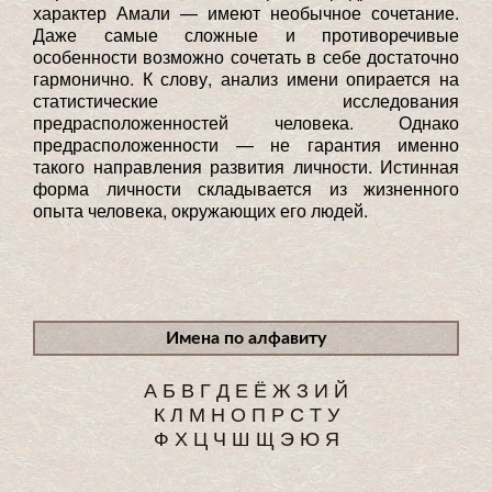
характер Амали — имеют необычное сочетание.
Даже самые сложные и противоречивые
особенности возможно сочетать в себе достаточно
гармонично. К слову, анализ имени опирается на
статистические исследования
предрасположенностей человека. Однако
предрасположенности — не гарантия именно
такого направления развития личности. Истинная
форма личности складывается из жизненного
опыта человека, окружающих его людей.
Имена по алфавиту
А
Б
В
Г
Д
Е
Ё
Ж
З
И
Й
К
Л
М
Н
О
П
Р
С
Т
У
Ф
Х
Ц
Ч
Ш
Щ
Э
Ю
Я