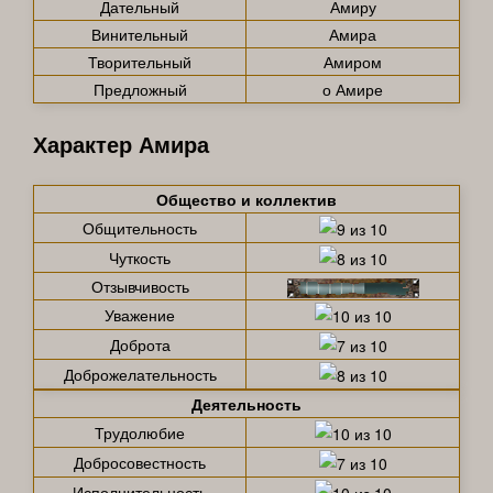
Дательный
Амиру
Винительный
Амира
Творительный
Амиром
Предложный
о Амире
Характер Амира
Общество и коллектив
Общительность
Чуткость
Отзывчивость
Уважение
Доброта
Доброжелательность
Деятельность
Трудолюбие
Добросовестность
Исполнительность