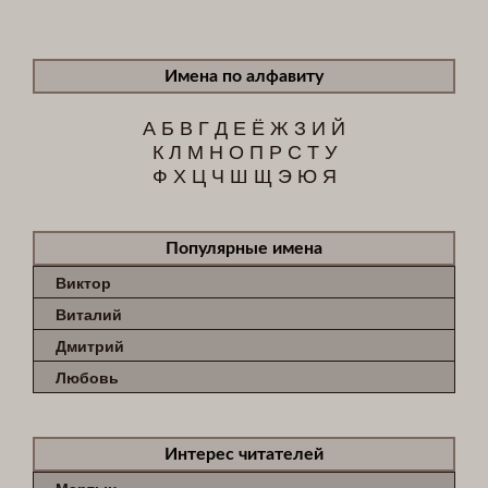
Имена по алфавиту
А
Б
В
Г
Д
Е
Ё
Ж
З
И
Й
К
Л
М
Н
О
П
Р
С
Т
У
Ф
Х
Ц
Ч
Ш
Щ
Э
Ю
Я
Популярные имена
Виктор
Виталий
Дмитрий
Любовь
Интерес читателей
Мартын