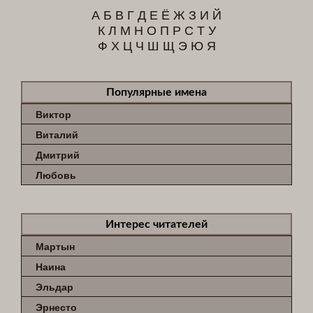
А
Б
В
Г
Д
Е
Ё
Ж
З
И
Й
К
Л
М
Н
О
П
Р
С
Т
У
Ф
Х
Ц
Ч
Ш
Щ
Э
Ю
Я
Популярные имена
Виктор
Виталий
Дмитрий
Любовь
Интерес читателей
Мартын
Наина
Эльдар
Эрнесто