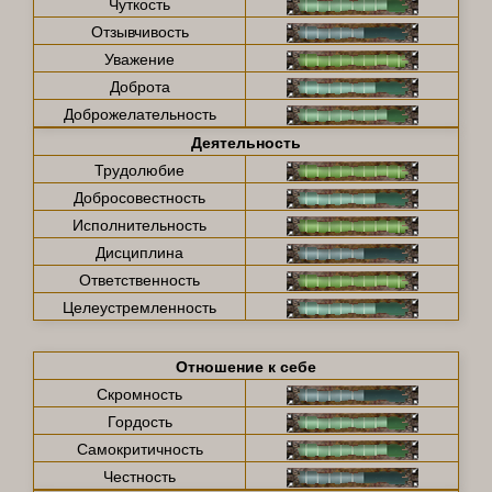
Чуткость
Отзывчивость
Уважение
Доброта
Доброжелательность
Деятельность
Трудолюбие
Добросовестность
Исполнительность
Дисциплина
Ответственность
Целеустремленность
Отношение к себе
Скромность
Гордость
Самокритичность
Честность