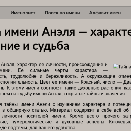
Именолист
Поиск по имени
Алфавит имен
 имени Анэля — характе
ние и судьба
Анэля, характер ее личности, происхождение и
имени. Ее сильные черты характера —
ость, трудолюбие и бережливость. А окружающие отме
сполнительность. Цвет ее имени — Красный, число — Дв
ь. К этому имени соотносят такие духовные растения, как
янем на судьбу имени Анэля, сокрытые тайны и значения.
я тайны имени Анэли с изучением характера и потенци
ь в обширную статью. Материал содержит в себе всё об 
 личности носителей имени. Кроме всего прочего зат
ские, нумерологические и духовные аспекты. Ключев
иде подтемы, для вашего удобства.