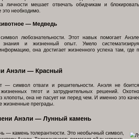
та личности мешает отвечать обидчикам и блокироват
е это необходимо.
животное — Медведь
имвол любознательности. Этот навык помогает Анэле
ь знания и жизненный опыт. Умело систематизируя
нформацию, она достигает жизненного успеха там, где 
ни Анэли — Красный
т — символ отваги и решительности. Анэля не боитс
 жизненных тягот и затруднительных решений. Охотн
з хлопоты, она не пасует ни перед чем. И именно это каче
е жизненные преграды.
мени Анэли — Лунный камень
ь — камень толерантности. Это необычный символ,
актеру Анэли. Толерантность помогает ей выстроить