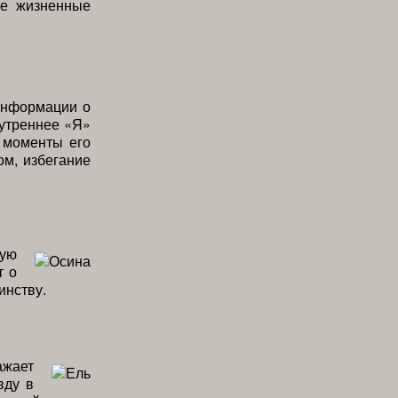
ые жизненные
информации о
нутреннее «Я»
 моменты его
м, избегание
кую
т о
инству.
ажает
вду в