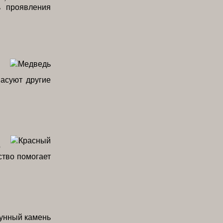
ь проявления
пасуют другие
я
о
ство помогает