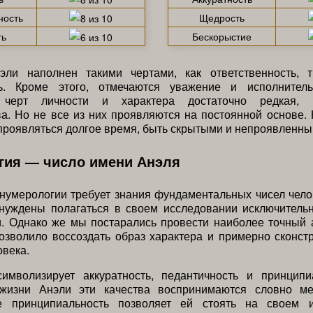
ность
Щедрость
ть
Бескорыстие
эли наполнен такими чертами, как ответственность, 
ь. Кроме этого, отмечаются уважение и исполнитель
 черт личности и характера достаточно редкая, 
а. Но не все из них проявляются на постоянной основе.
 проявляться долгое время, быть скрытыми и непроявленны
гия — число имени Анэля
нумерологии требует знания фундаментальных чисел чело
уждены полагаться в своем исследовании исключитель
и. Однако же мы постарались провести наиболее точный 
озволило воссоздать образ характера и примерно сконст
овека.
имволизирует аккуратность, педантичность и принципи
жизни Анэли эти качества воспринимаются словно м
е принципиальность позволяет ей стоять на своем 