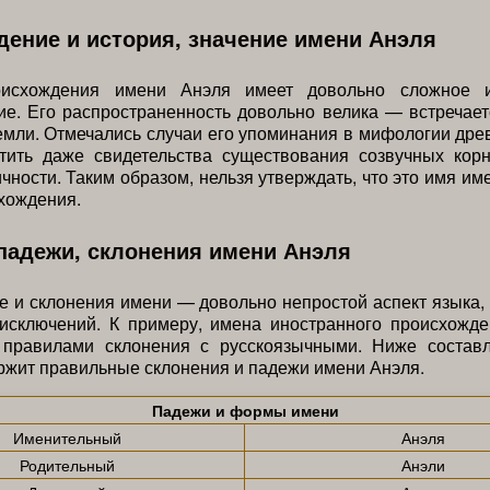
ение и история, значение имени Анэля
оисхождения имени Анэля имеет довольно сложное и
е. Его распространенность довольно велика — встречае
емли. Отмечались случаи его упоминания в мифологии дре
тить даже свидетельства существования созвучных кор
чности. Таким образом, нельзя утверждать, что это имя им
хождения.
падежи, склонения имени Анэля
 и склонения имени — довольно непростой аспект языка
исключений. К примеру, имена иностранного происхожде
 правилами склонения с русскоязычными. Ниже составл
ржит правильные склонения и падежи имени Анэля.
Падежи и формы имени
Именительный
Анэля
Родительный
Анэли