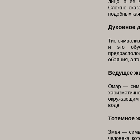
лицо, а ее 
Сложно сказа
подобных кач
Духовное 
Тис символиз
и это обус
предрасполо
обаяния, а т
Ведущее ж
Омар — симв
харизматич
окружающим м
воде.
Тотемное 
Змея — симв
человека, кот