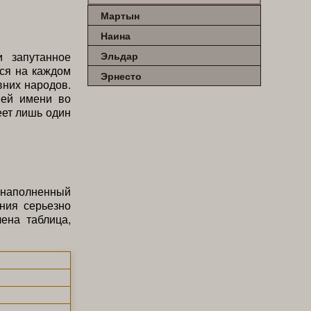
Мартын
Наина
 запутанное
Эльдар
тся на каждом
Эрнесто
вних народов.
ней имени во
еет лишь один
, наполненный
ния серьезно
ена таблица,