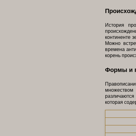
Происхожд
История пр
происхождени
континенте з
Можно встре
времена анти
корень проис
Формы и 
Правописание
множеством 
различаются
которая соде