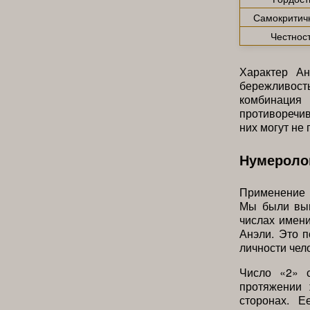
Самокритич
Честнос
Характер Ан
бережливост
комбинация
противоречив
них могут не
Нумероло
Применение 
Мы были вын
числах имен
Анэли. Это п
личности чел
Число «2» с
протяжении 
сторонах. Е