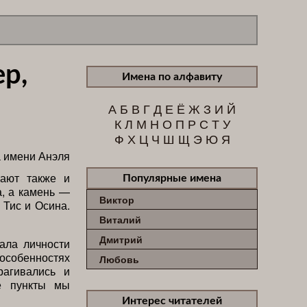
р,
Имена по алфавиту
А
Б
В
Г
Д
Е
Ё
Ж
З
И
Й
К
Л
М
Н
О
П
Р
С
Т
У
Ф
Х
Ц
Ч
Ш
Щ
Э
Ю
Я
чают также и
Популярные имена
а, а камень —
Виктор
 Тис и Осина.
Виталий
Дмитрий
ала личности
особенностях
Любовь
рагивались и
ые пункты мы
Интерес читателей