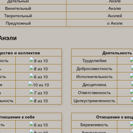
Дательный
Анэле
Винительный
Анэлю
Творительный
Анэлей
Предложный
о Анэле
Анэли
ество и коллектив
Деятельность
ость
Трудолюбие
ь
Добросовестность
сть
Исполнительность
е
Дисциплина
а
Ответственность
ьность
Целеустремленность
тношение к себе
Отношение к ве
ть
Бережливость
ь
Аккуратность