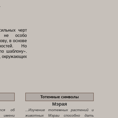
.
сильных черт
я не особо
ову, в основе
ностей. Но
по шаблону».
а, окружающих
Тотемные символы
Мэрая
ются об
...Изучение тотемных растений и
и имени
животных Мэраи способно дать