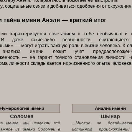
ру, социальные связи и добиваться одобрения от окружения
и тайна имени Анэля — краткий итог
эли характеризуется сочетанием в себе необычных и 
. И даже какие-либо особенности, считающиес
ыми» — могут играть важную роль в жизни человека. К сл
и анализа имени лежит учет предрасположен
женность — не гарант точного становления личности «
ма личности складывается из жизненного опыта человек
Нумерология имени
Анализ имени
Соломея
Шынар
 не менее, мы извлекли всё
...Многие не догадыва
важное из имени Соломеи в
истинном происхождени