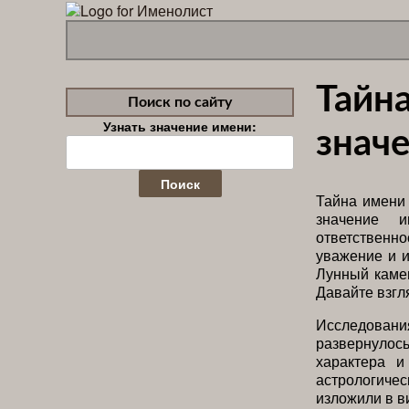
Тайна
Поиск по сайту
Узнать значение имени:
значе
Найти:
Тайна имени 
значение 
ответственн
уважение и и
Лунный камен
Давайте взгл
Исследовани
развернулос
характера и
астрологиче
изложили в в