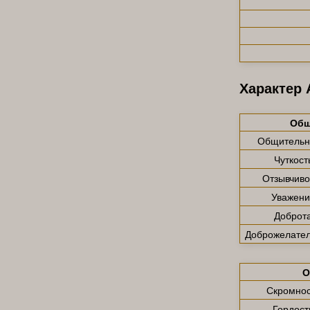
Характер 
Общ
Общительн
Чуткост
Отзывчиво
Уважени
Доброт
Доброжелател
О
Скромнос
Гордост