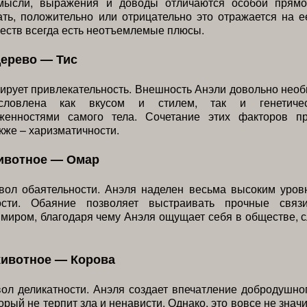
мысли, выражения и доводы отличаются особой прямо
ть, положительно или отрицательно это отражается на е
еств всегда есть неотъемлемые плюсы.
дерево — Тис
ирует привлекательность. Внешность Анэли довольно необ
ловлена как вкусом и стилем, так и генетичес
женностями самого тела. Сочетание этих факторов п
акже – харизматичности.
ивотное — Омар
ол обаятельности. Анэля наделен весьма высоким уров
ности. Обаяние позволяет выстраивать прочные связ
иром, благодаря чему Анэля ощущает себя в обществе, 
животное — Корова
ол деликатности. Анэля создает впечатление добродушно
орый не терпит зла и ненависти. Однако, это вовсе не значи