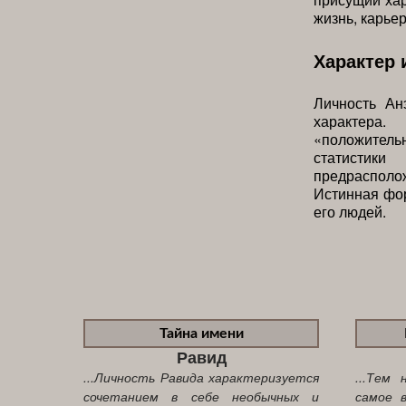
жизнь, карье
Характер 
Личность Ан
характера
«положительн
статистик
предрасполо
Истинная фор
его людей.
Тайна имени
Равид
...Личность Равида характеризуется
...Тем
сочетанием в себе необычных и
самое 