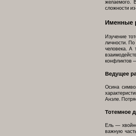
желаемого. 
сложности из
Именные 
Изучение то
личности. По
человека. А
взаимодейст
конфликтов —
Ведущее р
Осина симво
характеристи
Анэле. Потря
Тотемное 
Ель — хвойно
важную част