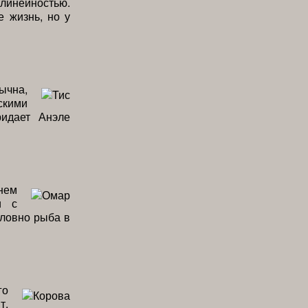
линейностью.
е жизнь, но у
ычна,
кими
ридает Анэле
нем
и с
словно рыба в
го
т,