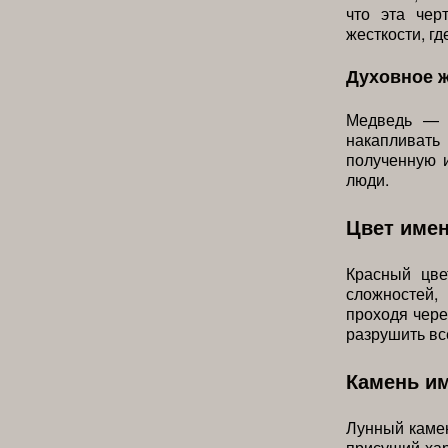
что эта чер
жесткости, гд
Духовное 
Медведь — с
накапливат
полученную и
люди.
Цвет име
Красный цве
сложностей,
проходя чере
разрушить вс
Камень и
Лунный камен
присущий хар