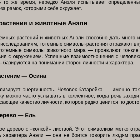
В то же время, нередко Анэля испытывает определенн
-за рамок, которыми себя окружает.
растения и животные Анэли
темных растений и животных Анэли способно дать много 
 исследованиям, тотемные символы-растения отражают в
 тотемные символы животного мира — проявляют тонкие
вия с окружением. Успешные взаимоотношения с человеко
 базируются на понимании сторон личности и характера.
астение — Осина
лизирует энергичность. Человек-батарейка — именно та
ку можно часто услышать в коллективе, когда речь заходи
сающее качество личности, которое редко ценится по досто
дерево — Ель
е дерево с «колкой» листвой. Этот символизм метко отр
ь характера Анэли — она не боится говорить людям пра