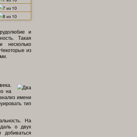
трудолюбие и
ность. Такая
и несколько
 Некоторые из
ми.
века.
но на
анализ имени
руировать тип
альность. На
едаль о двух
и добиваться