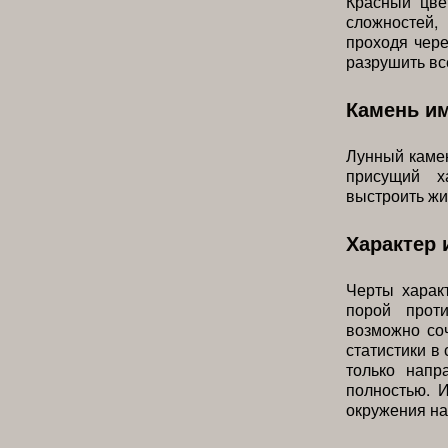
Красный цве
сложностей,
проходя чере
разрушить вс
Камень и
Лунный камен
присущий х
выстроить жи
Характер 
Черты харак
порой прот
возможно соч
статистики в
только напр
полностью. 
окружения на