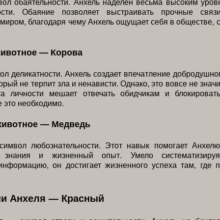
ол обаятельности. Анхель наделен весьма высоким уров
ности. Обаяние позволяет выстраивать прочные связ
иром, благодаря чему Анхель ощущает себя в обществе, 
животное — Корова
л деликатности. Анхель создает впечатление добродушно
орый не терпит зла и ненависти. Однако, это вовсе не значи
та личности мешает отвечать обидчикам и блокироват
е это необходимо.
животное — Медведь
имвол любознательности. Этот навык помогает Анхелю
ь знания и жизненный опыт. Умело систематизируя
информацию, он достигает жизненного успеха там, где п
ни Анхеля — Красный