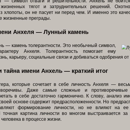
т — символ отваги и решительности. Анхель не боитс
 жизненных тягот и затруднительных решений. Охотн
з хлопоты, он не пасует ни перед чем. И именно это каче
е жизненные преграды.
мени Анхеля — Лунный камень
ь — камень толерантности. Это необычный символ,
арактеру Анхеля. Толерантность помогает ему
знь, карьеру, социальные связи и добиваться одобрения от
и тайна имени Анхель — краткий итог
тера, которые сочетает в себе личность Анхеля — весь
иворечивы. Даже самые сложные и противоречивые 
етать в себе достаточно гармонично. К слову, анализ и
 своей основе содержит предрасположенности. Но предра
авляют формирование личности, но не влияют на ее
И точная картина личности во многом выстраивается за 
 человека в процессе жизни.