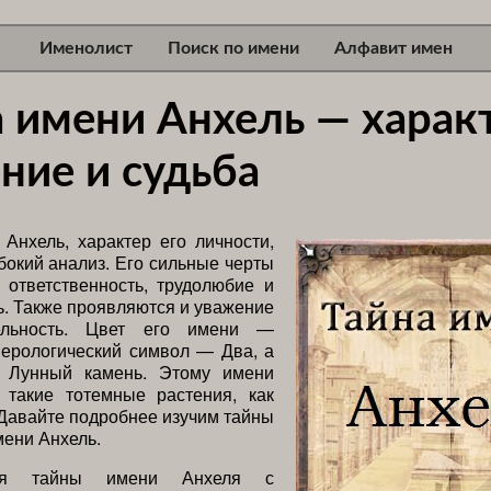
Именолист
Поиск по имени
Алфавит имен
 имени Анхель — характ
ние и судьба
Анхель, характер его личности,
бокий анализ. Его сильные черты
 ответственность, трудолюбие и
. Также проявляются и уважение
ельность. Цвет его имени —
мерологический символ — Два, а
 Лунный камень. Этому имени
 такие тотемные растения, как
 Давайте подробнее изучим тайны
мени Анхель.
ния тайны имени Анхеля с