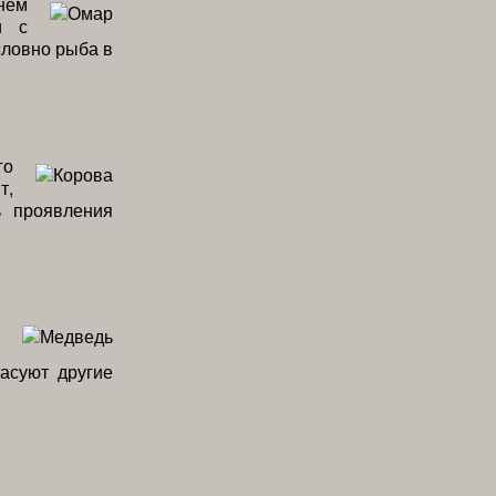
нем
и с
словно рыба в
го
т,
ь проявления
асуют другие