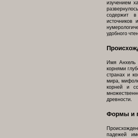
изучением х
развернулос
содержит в
источников 
нумерологич
удобного чте
Происхожд
Имя Анхель 
корнями глуб
странах и к
мира, мифоло
корней и с
множествен
древности.
Формы и 
Происхожден
падежей им