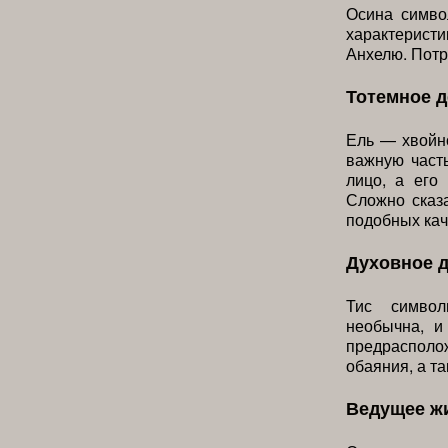
Осина симво
характеристи
Анхелю. Потр
Тотемное 
Ель — хвойно
важную част
лицо, а его
Сложно сказа
подобных кач
Духовное 
Тис символ
необычна, и
предрасполо
обаяния, а т
Ведущее ж