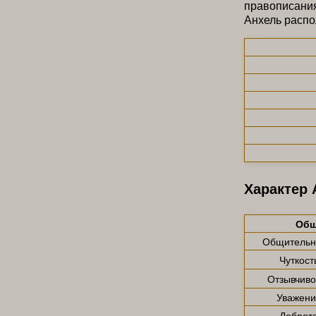
правописани
Анхель распо
Характер 
Общ
Общительн
Чуткост
Отзывчиво
Уважени
Доброт