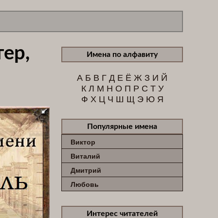
ер,
Имена по алфавиту
А
Б
В
Г
Д
Е
Ё
Ж
З
И
Й
К
Л
М
Н
О
П
Р
С
Т
У
Ф
Х
Ц
Ч
Ш
Щ
Э
Ю
Я
Популярные имена
Виктор
Виталий
Дмитрий
Любовь
Интерес читателей