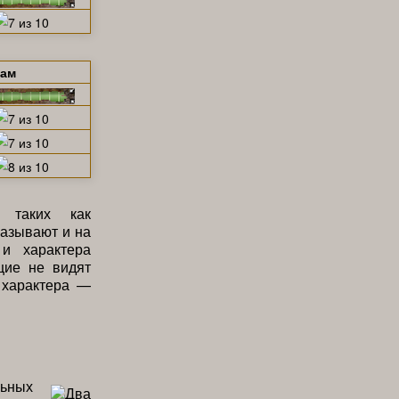
щам
, таких как
казывают и на
 и характера
щие не видят
 характера —
льных