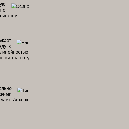
кую
т о
оинству.
ажает
вду в
линейностью.
о жизнь, но у
ольно
скими
идает Анхелю