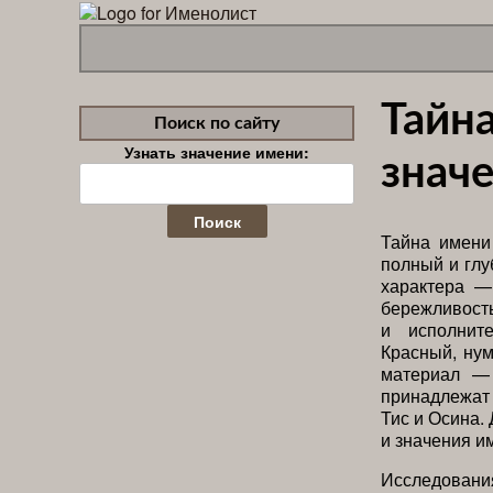
Тайна
Поиск по сайту
Узнать значение имени:
значе
Найти:
Тайна имени 
полный и глу
характера —
бережливость
и исполнит
Красный, ну
материал —
принадлежат
Тис и Осина.
и значения и
Исследова