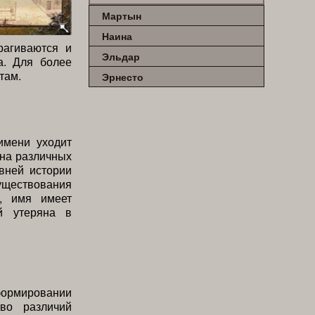
Мартын
Наина
рагиваются и
Эльдар
а. Для более
там.
Эрнесто
имени уходит
 на различных
вней истории
существования
, имя имеет
й утеряна в
формировании
во различий