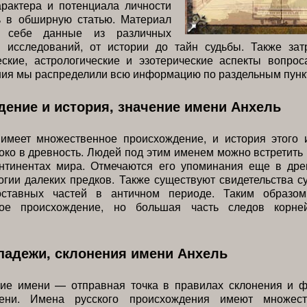
арактера и потенциала личности
ь в обширную статью. Материал
 себе данные из различных
и исследований, от истории до тайн судьбы. Также зат
еские, астрологические и эзотерические аспекты вопрос
ния мы распределили всю информацию по раздельным пунк
ение и история, значение имени Анхель
имеет множественное происхождение, и история этого 
око в древность. Людей под этим именем можно встретить
онтинентах мира. Отмечаются его упоминания еще в дре
гии далеких предков. Также существуют свидетельства 
оставных частей в античном периоде. Таким образом
ное происхождение, но большая часть следов корне
падежи, склонения имени Анхель
ие имени — отправная точка в правилах склонения и 
ени. Имена русского происхождения имеют множест