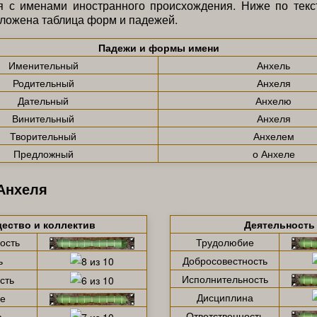
я с именами иностранного происхождения. Ниже по текс
ложена таблица форм и падежей.
Падежи и формы имени
Именительный
Анхель
Родительный
Анхеля
Дательный
Анхелю
Винительный
Анхеля
Творительный
Анхелем
Предложный
о Анхеле
Анхеля
ество и коллектив
Деятельность
ость
Трудолюбие
ь
Добросовестность
Исполнительность
сть
Дисциплина
е
Ответственность
а