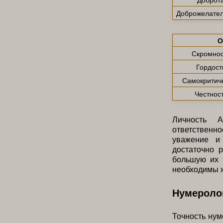
Доброжелател
О
Скромнос
Гордост
Самокритич
Честнос
Личность А
ответственно
уважение и 
достаточно 
большую их 
необходимы ж
Нумероло
Точность нум