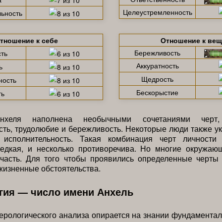
Целеустремленность
ьность
тношение к себе
Отношение к ве
Бережливость
ть
Аккуратность
ь
Щедрость
ность
Бескорыстие
ть
нхеля наполнена необычными сочетаниями черт
сть, трудолюбие и бережливость. Некоторые люди также у
исполнительность. Такая комбинация черт личности
редкая, и несколько противоречива. Но многие окружаю
часть. Для того чтобы проявились определенные черты
изненные обстоятельства.
гия — число имени Анхель
ерологического анализа опирается на знании фундамента