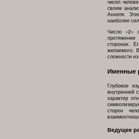
чисел челов
своем анали
Анхеля. Эти
наиболее сил
Число «2» с
протяжении 
сторонах. Е
желаемого. 
сложности из
Именные 
Глубокое и
внутренней с
характер от
символизирую
сторон чел
взаимоотнош
Ведущее р