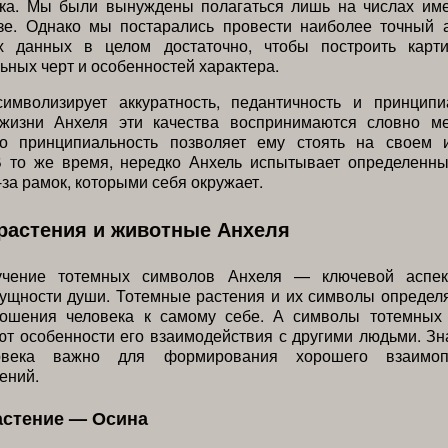
ека. Мы были вынуждены полагаться лишь на числах им
зе. Однако мы постарались провести наиболее точный 
х данных в целом достаточно, чтобы построить карти
ьных черт и особенностей характера.
имволизирует аккуратность, педантичность и принципи
жизни Анхеля эти качества воспринимаются словно м
го принципиальность позволяет ему стоять на своем 
В то же время, нередко Анхель испытывает определенн
-за рамок, которыми себя окружает.
растения и животные Анхеля
зучение тотемных символов Анхеля — ключевой аспек
ущности души. Тотемные растения и их символы определ
ношения человека к самому себе. А символы тотемны
т особенности его взаимодействия с другими людьми. З
овека важно для формирования хорошего взаимо
ений.
астение — Осина