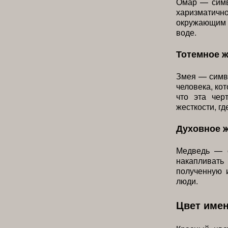
Омар — симв
харизматич
окружающим м
воде.
Тотемное 
Змея — симво
человека, кот
что эта чер
жесткости, гд
Духовное 
Медведь — с
накапливат
полученную 
люди.
Цвет име