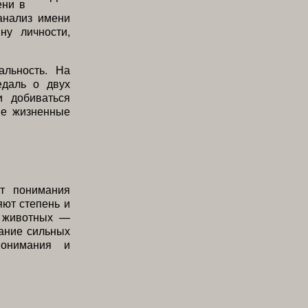
ени в
анализ имени
ну личности,
альность. На
едаль о двух
и добиваться
ые жизненные
т понимания
яют степень и
х животных —
нание сильных
понимания и