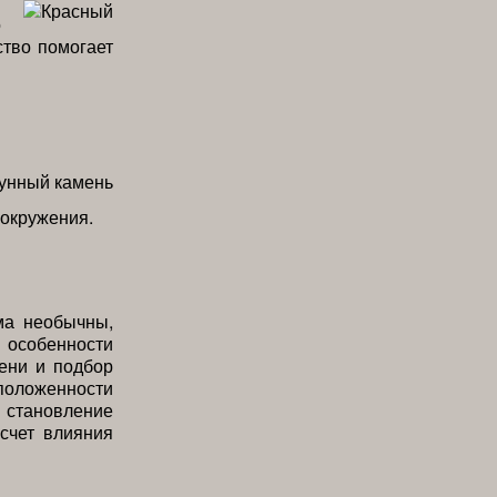
я
о
ство помогает
 окружения.
ма необычны,
особенности
мени и подбор
сположенности
 становление
счет влияния