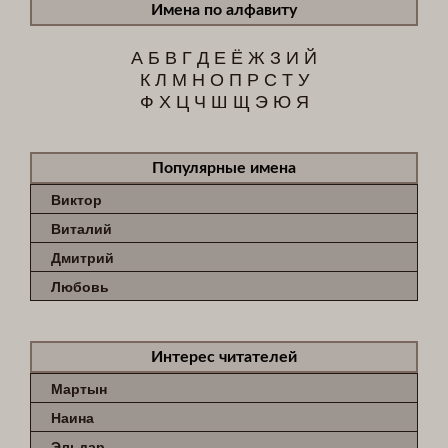
Имена по алфавиту
А
Б
В
Г
Д
Е
Ё
Ж
З
И
Й
К
Л
М
Н
О
П
Р
С
Т
У
Ф
Х
Ц
Ч
Ш
Щ
Э
Ю
Я
Популярные имена
Виктор
Виталий
Дмитрий
Любовь
Интерес читателей
Мартын
Наина
Эльдар