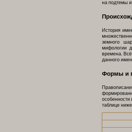
на подтемы и
Происхожд
История имен
множественно
земного ша
мифологии д
времена. Всё
данного имен
Формы и 
Правописан
формировани
особенности 
таблице ниже