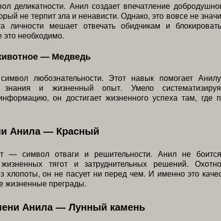
ол деликатности. Анил создает впечатление добродушно
орый не терпит зла и ненависти. Однако, это вовсе не значи
та личности мешает отвечать обидчикам и блокироват
е это необходимо.
животное — Медведь
имвол любознательности. Этот навык помогает Анилу
ь знания и жизненный опыт. Умело систематизируя
информацию, он достигает жизненного успеха там, где п
ни Анила — Красный
т — символ отваги и решительности. Анил не боитс
 жизненных тягот и затруднительных решений. Охотн
з хлопоты, он не пасует ни перед чем. И именно это каче
е жизненные преграды.
мени Анила — Лунный камень