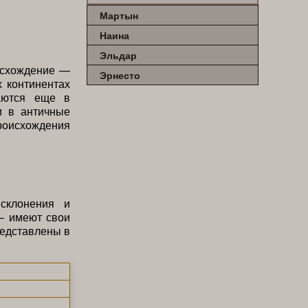
Мартын
Наина
Эльдар
оисхождение —
Эрнесто
х континентах
аются еще в
и в античные
происхождения
склонения и
— имеют свои
редставлены в