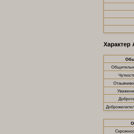
Характер 
Общ
Общительн
Чуткост
Отзывчиво
Уважени
Доброт
Доброжелател
О
Скромнос