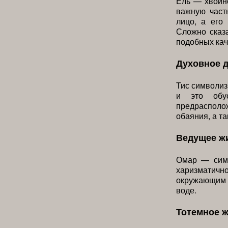
Ель — хвойно
важную част
лицо, а его
Сложно сказа
подобных кач
Духовное 
Тис символиз
и это обус
предрасполо
обаяния, а т
Ведущее ж
Омар — симв
харизматич
окружающим 
воде.
Тотемное 