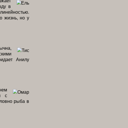
ажает
вду в
линейностью.
о жизнь, но у
ычна,
кими
ридает Анилу
нем
и с
ловно рыба в