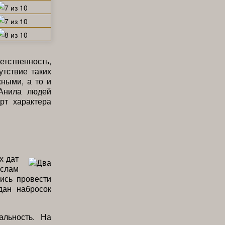
етственность,
тствие таких
жными, а то и
Анила людей
рт характера
х дат
ислам
ись провести
дан набросок
альность. На