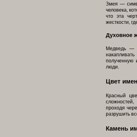
Змея — симв
человека, кот
что эта чер
жесткости, гд
Духовное 
Медведь — с
накапливат
полученную 
люди.
Цвет име
Красный цве
сложностей,
проходя чере
разрушить вс
Камень и