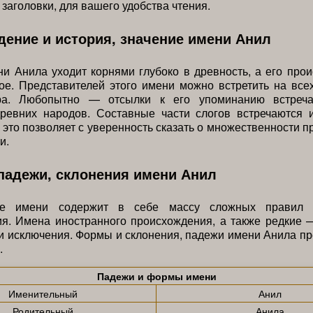
 заголовки, для вашего удобства чтения.
ение и история, значение имени Анил
и Анила уходит корнями глубоко в древность, а его пр
е. Представителей этого имени можно встретить на все
ра. Любопытно — отсылки к его упоминанию встреч
ревних народов. Составные части слогов встречаются 
 это позволяет с уверенность сказать о множественности 
и.
падежи, склонения имени Анил
ие имени содержит в себе массу сложных правил 
я. Имена иностранного происхождения, а также редкие 
и исключения. Формы и склонения, падежи имени Анила п
.
Падежи и формы имени
Именительный
Анил
Родительный
Анила