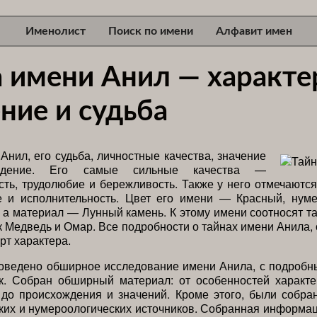
Именолист
Поиск по имени
Алфавит имен
а имени Анил — характе
ние и судьба
Анил, его судьба, личностные качества, значение
ждение. Его самые сильные качества —
сть, трудолюбие и бережливость. Также у него отмечаются
е и исполнительность. Цвет его имени — Красный, нуме
 а материал — Лунный камень. К этому имени соотносят т
к Медведь и Омар. Все подробности о тайнах имени Анила,
рт характера.
оведено обширное исследование имени Анила, с подробн
ик. Собран обширный материал: от особенностей характе
 до происхождения и значений. Кроме этого, были собр
ких и нумероологических источников. Собранная информа