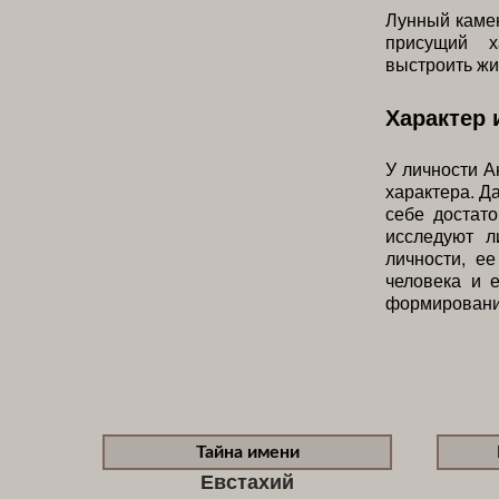
Лунный камен
присущий х
выстроить жи
Характер 
У личности А
характера. Д
себе достат
исследуют л
личности, е
человека и 
формирование
Тайна имени
Евстахий