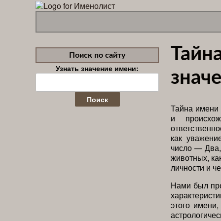
Тайн
Поиск по сайту
Узнать значение имени:
значе
Найти:
Тайна имени 
и происхо
ответственно
как уважени
число — Два,
животных, ка
личности и че
Нами был пр
характерист
этого имени,
астрологичес