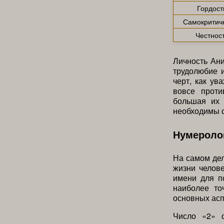
Гордост
Самокритич
Честнос
Личность Ани
трудолюбие 
черт, как ув
вовсе прот
большая их 
необходимы с
Нумероло
На самом дел
жизни челов
имени для п
наиболее то
основных асп
Число «2» с