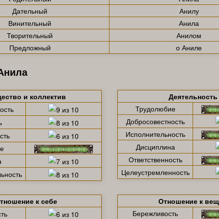
Дательный
Анилу
Винительный
Анила
Творительный
Анилом
Предложный
о Аниле
Анила
ество и коллектив
Деятельность
Трудолюбие
ость
Добросовестность
ь
Исполнительность
сть
Дисциплина
е
Ответственность
а
Целеустремленность
ьность
тношение к себе
Отношение к ве
Бережливость
ть