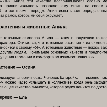
жизни Анила эти качества воспринимаются словно м
го принципиальность позволяет ему стоять на своем 
В то же время, нередко Анил испытывает определенн
-за рамок, которыми себя окружает.
растения и животные Анила
е тотемных символов Анила — ключ к получению тонкос
арактера. Считается, что тотемные растения и их символ
относится к своему «Я». А тотемные животные — показыва
 другим людям. Понимание основных качеств и предпочте
щущения гармонии и комфорта во взаимоотношениях.
астение — Осина
лизирует энергичность. Человек-батарейка — именно та
ку можно часто услышать в коллективе, когда речь заходи
сающее качество личности, которое редко ценится по досто
дерево — Ель