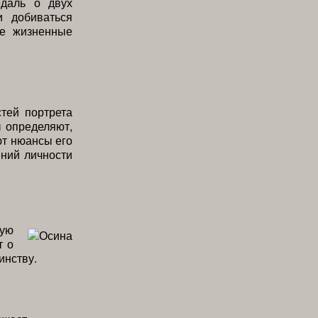
едаль о двух
и добиваться
ые жизненные
тей портрета
ы определяют,
ют нюансы его
ний личности
кую
т о
инству.