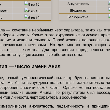
Аккуратность
ь
Щедрость
ность
Бескорыстие
ть
ла — сочетание необычных черт характера, таких как отв
и бережливость. Кроме этого окружающие отмечают прису
ажение и исполнительность. Порой человек наполнен сло
иворечивыми качествами. Но для многих окружающих 
часть — незаметна. Для проявления определенных че
оответствующие жизненные обстоятельства.
гия — число имени Анил
е, точный нумерологический анализ требует знания важны
ека. Мы были вынуждены пользоваться исключительно ч
остроения аналитической карты. Однако же мы постарал
чный анализ имени Анила. По результатам был воссоз
ектов личности, черт характера и особенностей.
имволизирует аккуратность, педантичность и принципи