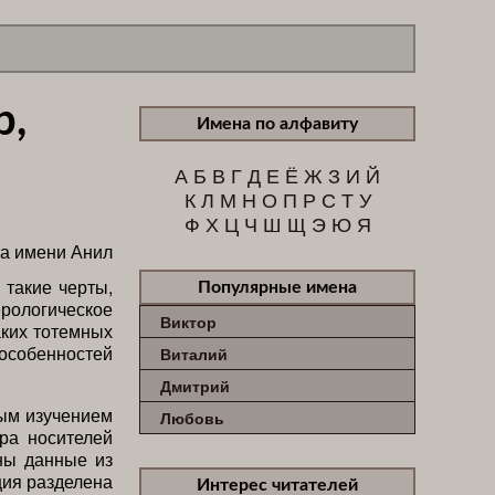
р,
Имена по алфавиту
А
Б
В
Г
Д
Е
Ё
Ж
З
И
Й
К
Л
М
Н
О
П
Р
С
Т
У
Ф
Х
Ц
Ч
Ш
Щ
Э
Ю
Я
 такие черты,
Популярные имена
рологическое
Виктор
аких тотемных
 особенностей
Виталий
Дмитрий
ым изучением
Любовь
ра носителей
аны данные из
ция разделена
Интерес читателей