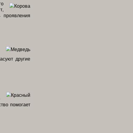
го
т,
ь проявления
асуют другие
я
о
ство помогает