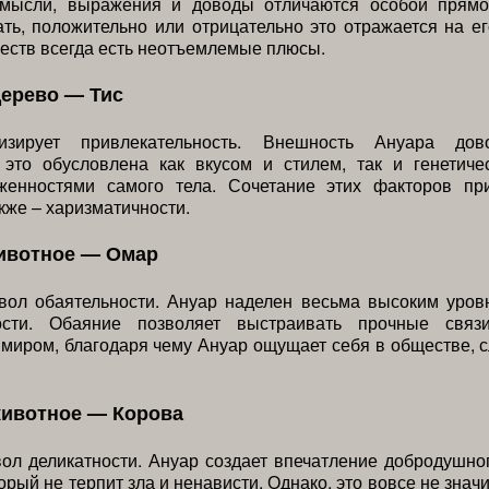
 мысли, выражения и доводы отличаются особой прямо
ть, положительно или отрицательно это отражается на ег
еств всегда есть неотъемлемые плюсы.
дерево — Тис
изирует привлекательность. Внешность Ануара дов
 это обусловлена как вкусом и стилем, так и генетиче
женностями самого тела. Сочетание этих факторов пр
акже – харизматичности.
ивотное — Омар
ол обаятельности. Ануар наделен весьма высоким уров
ности. Обаяние позволяет выстраивать прочные связ
иром, благодаря чему Ануар ощущает себя в обществе, 
животное — Корова
ол деликатности. Ануар создает впечатление добродушно
орый не терпит зла и ненависти. Однако, это вовсе не значи