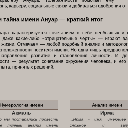
знь, карьеру, социальные связи и добиваться одобрения от
и тайна имени Ануар — краткий итог
уара характеризуется сочетанием в себе необычных и 
И даже какие-либо «отрицательные черты» — играют в
й жизни. Отмечаем — любой подобный анализ и методолог
сположенности носителя имени. Но одна лишь предраспол
направление развитие и становления личности. И де
ости — результат сочетания окружения человека, и его
пыта, принятых решений.
Нумерология имени
Анализ имени
Акмаль
Ирма
ко мы постарались провести
...Ирма - имя, имеющее
ее точный анализ имени
сложное и запут