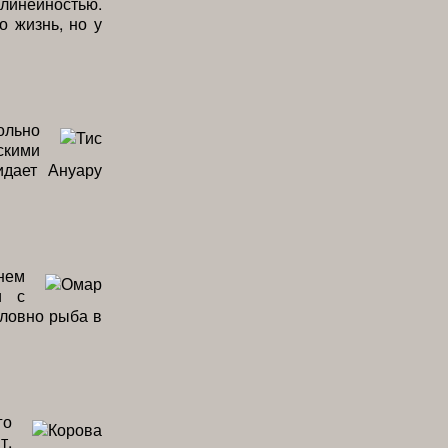
линейностью.
о жизнь, но у
ольно
скими
идает Ануару
нем
и с
словно рыба в
го
т,