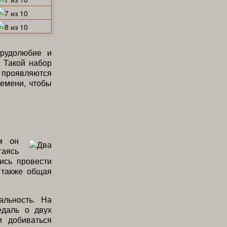
трудолюбие и
. Такой набор
 проявляются
ремени, чтобы
м он
гаясь
ись провести
 также общая
альность. На
едаль о двух
и добиваться