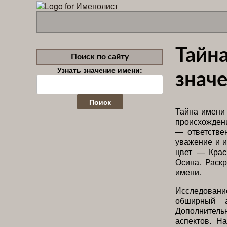
Тайна
Поиск по сайту
Узнать значение имени:
значе
Найти:
Тайна имени 
происхожден
— ответстве
уважение и и
цвет — Крас
Осина. Раск
имени.
Исследовани
обширный а
Дополнительн
аспектов. Н