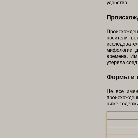
удобства.
Происхожд
Происхожден
носители вс
исследовате
мифологии д
времена. Им
утеряла след 
Формы и 
Не все имен
происхожден
ниже содержи