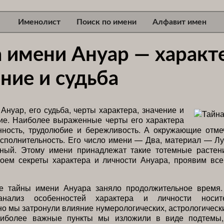
Именолист
Поиск по имени
Алфавит имен
 имени Ануар — характ
ние и судьба
Ануар, его судьба, черты характера, значение и
ие. Наиболее выраженные черты его характера
нность, трудолюбие и бережливость. А окружающие отме
сполнительность. Его число имени — Два, материал — Л
ный. Этому имени принадлежат такие тотемные растени
роем секреты характера и личности Ануара, проявим все
е тайны имени Ануара заняло продолжительное время
нализ особенностей характера и личности носит
о мы затронули влияние нумерологических, астрологическ
аиболее важные пункты мы изложили в виде подтемы