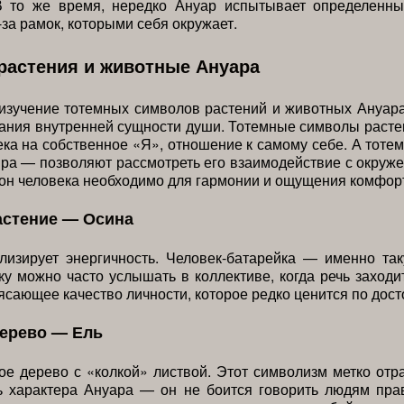
В то же время, нередко Ануар испытывает определенн
-за рамок, которыми себя окружает.
растения и животные Ануара
 изучение тотемных символов растений и животных Ануар
ания внутренней сущности души. Тотемные символы раст
ека на собственное «Я», отношение к самому себе. А тот
ра — позволяют рассмотреть его взаимодействие с окруж
он человека необходимо для гармонии и ощущения комфор
астение — Осина
лизирует энергичность. Человек-батарейка — именно та
ку можно часто услышать в коллективе, когда речь заходи
ясающее качество личности, которое редко ценится по дост
дерево — Ель
е дерево с «колкой» листвой. Этот символизм метко отр
ь характера Ануара — он не боится говорить людям пра