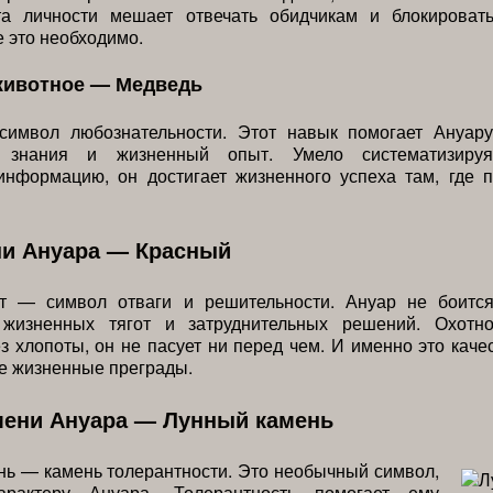
та личности мешает отвечать обидчикам и блокироват
е это необходимо.
животное — Медведь
имвол любознательности. Этот навык помогает Ануару
ь знания и жизненный опыт. Умело систематизируя
информацию, он достигает жизненного успеха там, где п
ни Ануара — Красный
т — символ отваги и решительности. Ануар не боитс
 жизненных тягот и затруднительных решений. Охотн
з хлопоты, он не пасует ни перед чем. И именно это каче
е жизненные преграды.
мени Ануара — Лунный камень
ь — камень толерантности. Это необычный символ,
арактеру Ануара. Толерантность помогает ему