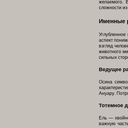
желаемого. 
сложности из
Именные 
Углубленное
аспект поним
взгляд челов
животного ми
сильных стор
Ведущее р
Осина симво
характеристи
Ануару. Потр
Тотемное 
Ель — хвойно
важную част