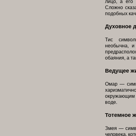
лицо, а его
Сложно сказа
подобных кач
Духовное 
Тис символ
необычна, и
предрасполо
обаяния, а т
Ведущее ж
Омар — симв
харизматич
окружающим м
воде.
Тотемное 
Змея — симв
человека, кот