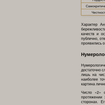
Самокритич
Честнос
Характер Ан
бережливость
качеств и о
публично, от
проявились о
Нумероло
Нумерологи
достаточно с
лишь на чис
наиболее то
картина личн
Число «2» с
протяжении 
сторонах. Е