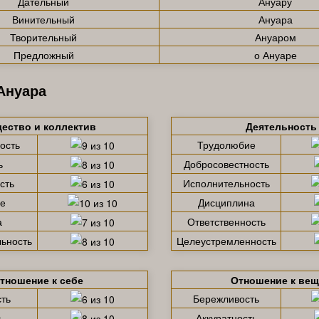
Дательный
Ануару
Винительный
Ануара
Творительный
Ануаром
Предложный
о Ануаре
Ануара
ество и коллектив
Деятельность
ость
Трудолюбие
ь
Добросовестность
сть
Исполнительность
е
Дисциплина
а
Ответственность
ьность
Целеустремленность
тношение к себе
Отношение к ве
ть
Бережливость
ь
Аккуратность