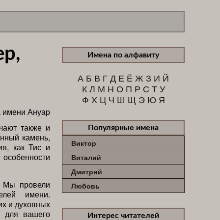
ер,
Имена по алфавиту
А
Б
В
Г
Д
Е
Ё
Ж
З
И
Й
К
Л
М
Н
О
П
Р
С
Т
У
Ф
Х
Ц
Ч
Ш
Щ
Э
Ю
Я
чают также и
Популярные имена
унный камень,
Виктор
я, как Тис и
 особенности
Виталий
Дмитрий
. Мы провели
Любовь
елей имени.
их и духовных
, для вашего
Интерес читателей