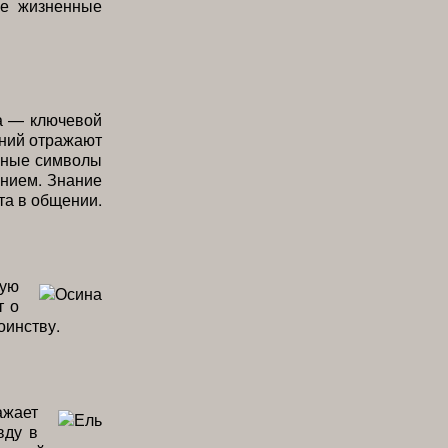
ые жизненные
а — ключевой
ений отражают
емные символы
ением. Знание
та в общении.
кую
т о
оинству.
ажает
вду в