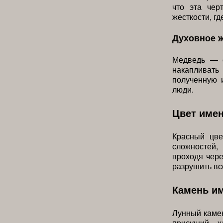
что эта чер
жесткости, гд
Духовное 
Медведь — с
накапливат
полученную 
люди.
Цвет име
Красный цве
сложностей,
проходя чере
разрушить вс
Камень и
Лунный камен
присущий х