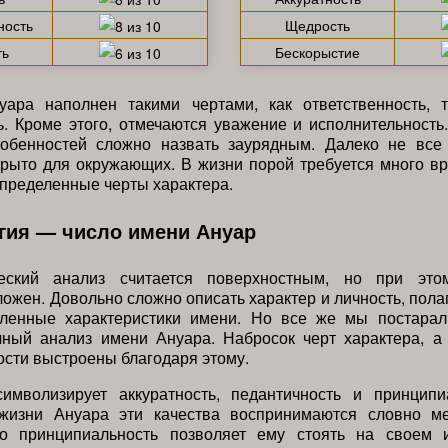
ность
Щедрость
ть
Бескорыстие
уара наполнен такими чертами, как ответственность, 
. Кроме этого, отмечаются уважение и исполнительность
собенностей сложно назвать заурядным. Далеко не все
крыто для окружающих. В жизни порой требуется много в
пределенные черты характера.
гия — число имени Ануар
ческий анализ считается поверхностным, но при это
ложен. Довольно сложно описать характер и личность, пола
ленные характеристики имени. Но все же мы постарал
чный анализ имени Ануара. Набросок черт характера, а
ости выстроены благодаря этому.
имволизирует аккуратность, педантичность и принципи
жизни Ануара эти качества воспринимаются словно м
го принципиальность позволяет ему стоять на своем 