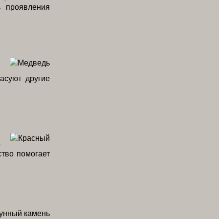
ь проявления
асуют другие
я
о
ство помогает