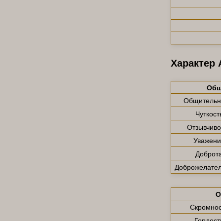
Характер 
Общ
Общительн
Чуткост
Отзывчиво
Уважени
Доброт
Доброжелател
О
Скромнос
Гордост