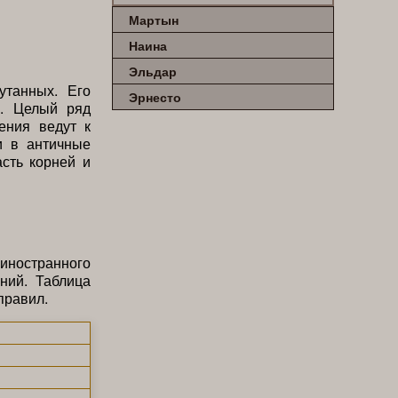
Мартын
Наина
Эльдар
утанных. Его
Эрнесто
х. Целый ряд
ения ведут к
и в античные
сть корней и
иностранного
ний. Таблица
правил.