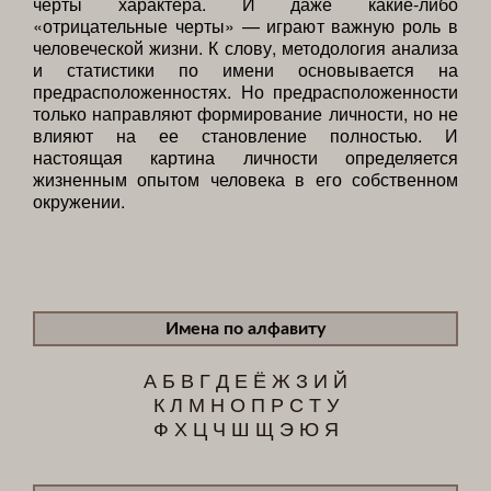
черты характера. И даже какие-либо
«отрицательные черты» — играют важную роль в
человеческой жизни. К слову, методология анализа
и статистики по имени основывается на
предрасположенностях. Но предрасположенности
только направляют формирование личности, но не
влияют на ее становление полностью. И
настоящая картина личности определяется
жизненным опытом человека в его собственном
окружении.
Имена по алфавиту
А
Б
В
Г
Д
Е
Ё
Ж
З
И
Й
К
Л
М
Н
О
П
Р
С
Т
У
Ф
Х
Ц
Ч
Ш
Щ
Э
Ю
Я