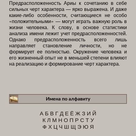
Предрасположенность Ариы к сочетанию в себе
сильных черт характера — ярко выражена. И даже
какие-либо особенности, считающиеся не особо
«положительными» — могут играть важную роль в
жизни человека. К слову, в основе статистики
анализа имени лежит учет предрасположенностей.
Однако предрасположенность всего лишь
направляет становление личности, но не
формирует ее полностью. Окружение человека и
его жизненный опыт не в меньшей степени влияют
на реализацию и формирование черт характера.
Имена по алфавиту
А
Б
В
Г
Д
Е
Ё
Ж
З
И
Й
К
Л
М
Н
О
П
Р
С
Т
У
Ф
Х
Ц
Ч
Ш
Щ
Э
Ю
Я