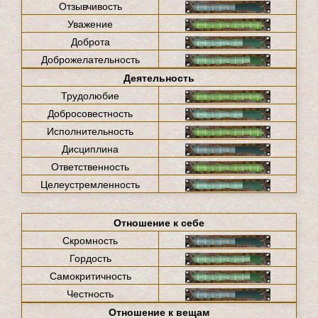
Отзывчивость
Уважение
Доброта
Доброжелательность
Деятельность
Трудолюбие
Добросовестность
Исполнительность
Дисциплина
Ответственность
Целеустремленность
Отношение к себе
Скромность
Гордость
Самокритичность
Честность
Отношение к вещам