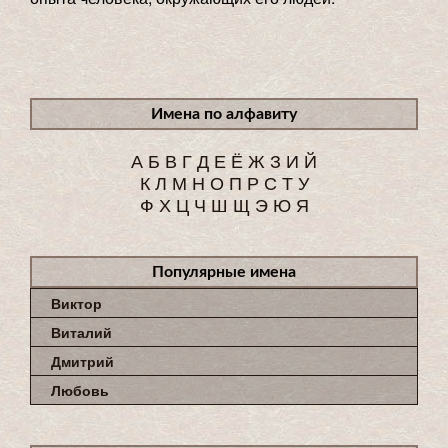
Имена по алфавиту
А
Б
В
Г
Д
Е
Ё
Ж
З
И
Й
К
Л
М
Н
О
П
Р
С
Т
У
Ф
Х
Ц
Ч
Ш
Щ
Э
Ю
Я
Популярные имена
Виктор
Виталий
Дмитрий
Любовь