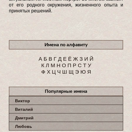
от его родного окружения, жизненного опыта и
принятых решений.
Имена по алфавиту
А
Б
В
Г
Д
Е
Ё
Ж
З
И
Й
К
Л
М
Н
О
П
Р
С
Т
У
Ф
Х
Ц
Ч
Ш
Щ
Э
Ю
Я
Популярные имена
Виктор
Виталий
Дмитрий
Любовь