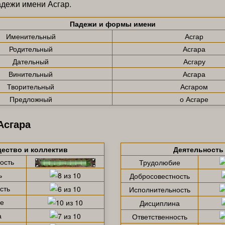
адежи имени Асгар.
Падежи и формы имени
Именительный
Асгар
Родительный
Асгара
Дательный
Асгару
Винительный
Асгара
Творительный
Асгаром
Предложный
о Асгаре
Асгара
ество и коллектив
Деятельность
ость
Трудолюбие
ь
Добросовестность
сть
Исполнительность
е
Дисциплина
а
Ответственность