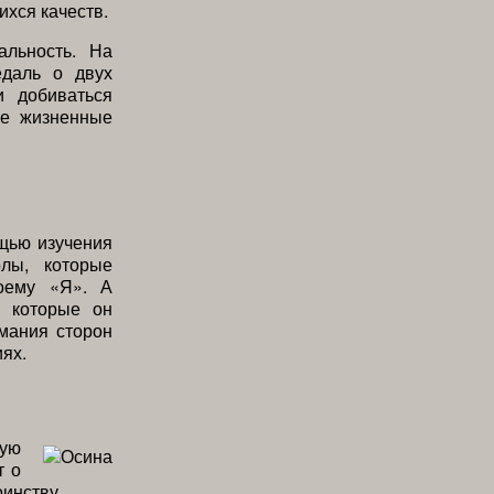
хся качеств.
альность. На
едаль о двух
и добиваться
ые жизненные
щью изучения
лы, которые
воему «Я». А
 которые он
мания сторон
ях.
кую
т о
оинству.