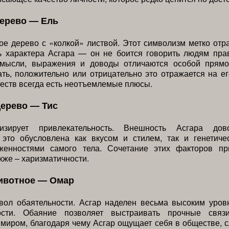
дерево — Ель
е дерево с «колкой» листвой. Этот символизм метко отр
ь характера Асгара — он не боится говорить людям пра
 мысли, выражения и доводы отличаются особой прямо
ть, положительно или отрицательно это отражается на ег
еств всегда есть неотъемлемые плюсы.
дерево — Тис
изирует привлекательность. Внешность Асгара дов
 это обусловлена как вкусом и стилем, так и генетиче
женностями самого тела. Сочетание этих факторов пр
акже – харизматичности.
ивотное — Омар
ол обаятельности. Асгар наделен весьма высоким уров
ности. Обаяние позволяет выстраивать прочные связ
иром, благодаря чему Асгар ощущает себя в обществе, 