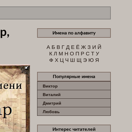
р,
Имена по алфавиту
А
Б
В
Г
Д
Е
Ё
Ж
З
И
Й
К
Л
М
Н
О
П
Р
С
Т
У
Ф
Х
Ц
Ч
Ш
Щ
Э
Ю
Я
Популярные имена
Виктор
Виталий
Дмитрий
Любовь
Интерес читателей