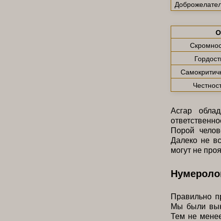
Доброжелател
О
Скромнос
Гордост
Самокритич
Честнос
Асгар обла
ответственно
Порой челов
Далеко не в
могут не про
Нумероло
Правильно п
Мы были вын
Тем не менее