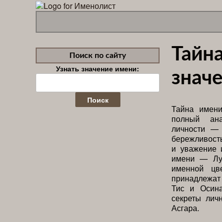
Тайна
Поиск по сайту
Узнать значение имени:
значе
Найти:
Тайна имени
полный ан
личности — 
бережливост
и уважение 
имени — Лу
именной цв
принадлежат
Тис и Осина
секреты лич
Асгара.