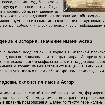
м исследования судьбы имени
 структурированная статья. Сюда
лиз разных областей данные из
сточников и исследований, от истории до тайн судьбы. 
лияние нумерологических, астрологических и духовных а
ства мы собрали и структурировали всю информацию 
ение и история, значение имени Асгар
 с весьма неоднозначным корнем и историей происх
я в довольно большом списке стран мира. Историки утв
 нем можно найти в мифологии различных древних народ
инания о корнях имени встречаются еще и в античные 
воляют указывать о каком-либо конкретном происхождении 
адежи, склонения имени Асгар
я имени — не самый простой аспект языка, формиров
тво нюансов. К примеру, имена иностранного происхожд
ые правила правописания. Далее по тексту перечислены