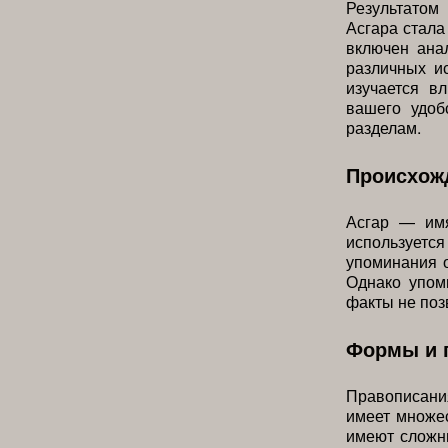
Результато
Асгара стала
включен ана
различных и
изучается в
вашего удоб
разделам.
Происхожд
Асгар — имя
используетс
упоминания о
Однако упом
факты не поз
Формы и п
Правописани
имеет множес
имеют сложн