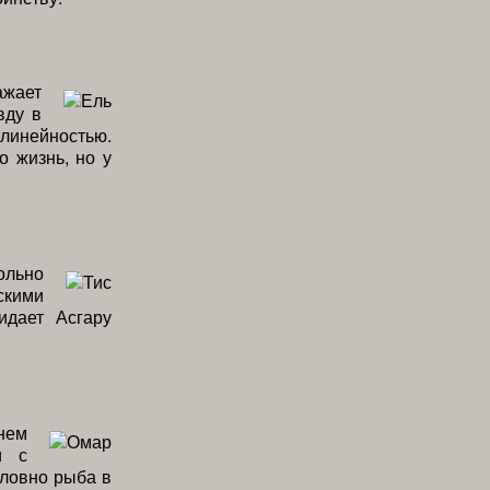
ажает
вду в
линейностью.
о жизнь, но у
ольно
скими
идает Асгару
нем
и с
словно рыба в