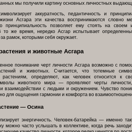
данных мы получили картину основных личностных выдающи
имволизирует аккуратность, педантичность и принципи
жизни Асгара эти качества воспринимаются словно м
го принципиальность позволяет ему стоять на своем 
В то же время, нередко Асгар испытывает определенн
-за рамок, которыми себя окружает.
растения и животные Асгара
ленное понимание черт личности Асгара возможно с помо
астений и животных. Считается, что тотемные симво
 растениям, определяют, как человек относится к с
имволы животного мира — проявляют черты личности,
ри взаимодействии с людьми и окружением. Чувство пони
но для ощущения гармонии и комфорта во взаимоотношени
астение — Осина
лизирует энергичность. Человек-батарейка — именно та
ку можно часто услышать в коллективе, когда речь заходи
ясающее качество личности, которое редко ценится по дост