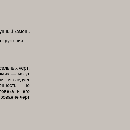
 окружения.
сильных черт.
ыми» — могут
и исследует
енность — не
ловека и его
рование черт