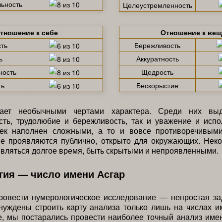
ьность
Целеустремленность
тношение к себе
Отношение к ве
ть
Бережливость
ь
Аккуратность
ность
Щедрость
ть
Бескорыстие
дает необычными чертами характера. Среди них выд
сть, трудолюбие и бережливость, так и уважение и испо
ек наполнен сложными, а то и вовсе противоречивыми
се проявляются публично, открыто для окружающих. Неко
являться долгое время, быть скрытыми и непроявленными.
гия — число имени Асгар
ровести нумерологическое исследование — непростая за
уждены строить карту анализа только лишь на числах и
, мы постарались провести наиболее точный анализ име