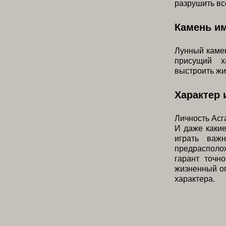
разрушить вс
Камень и
Лунный камен
присущий х
выстроить жи
Характер 
Личность Асг
И даже каки
играть важ
предрасполо
гарант точн
жизненный о
характера.