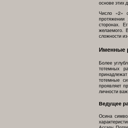
основе этих 
Число «2» с
протяжении 
сторонах. Е
желаемого. 
сложности из
Именные 
Более углуб
тотемных р
принадлежат
тотемные с
проявляет п
личности важ
Ведущее р
Осина симво
характеристи
Асгару. Потр