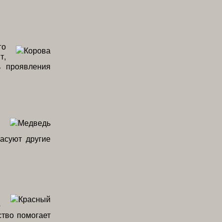
го
т,
ь проявления
асуют другие
я
о
ство помогает