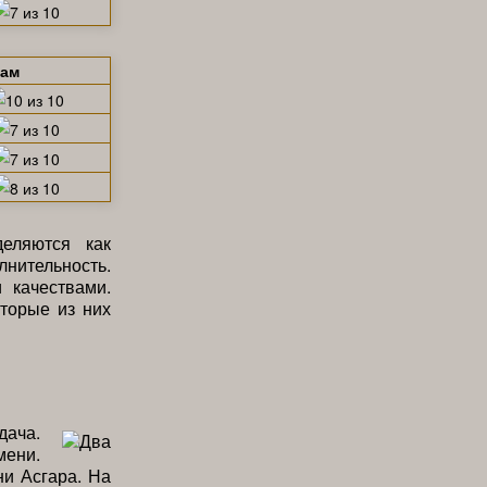
щам
еляются как
лнительность.
 качествами.
торые из них
дача.
мени.
ни Асгара. На