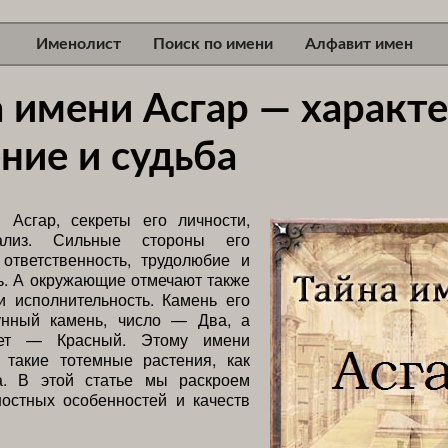
Именолист
Поиск по имени
Алфавит имен
 имени Асгар — характе
ние и судьба
 Асгар, секреты его личности,
ализ. Сильные стороны его
ответственность, трудолюбие и
ь. А окружающие отмечают также
и исполнительность. Камень его
нный камень, число — Два, а
ет — Красный. Этому имени
 такие тотемные растения, как
. В этой статье мы раскроем
ностных особенностей и качеств