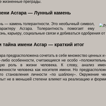
е жизненные преграды.
мени Асгара — Лунный камень
ь — камень толерантности. Это необычный символ,
арактеру Асгара. Толерантность помогает ему
знь, карьеру, социальные связи и добиваться одобрения от
и тайна имени Асгар — краткий итог
ара предрасположена сочетать в себе множество ценных и 
е-либо особенности, считающиеся не особо «положительн
ную роль в жизни человека. К слову, анализ имен
женности человека как носителя имени. Но предрасполож
ого становления личности «по шаблону». Окружение че
пыт не в меньшей степени влияют на реализацию и форми