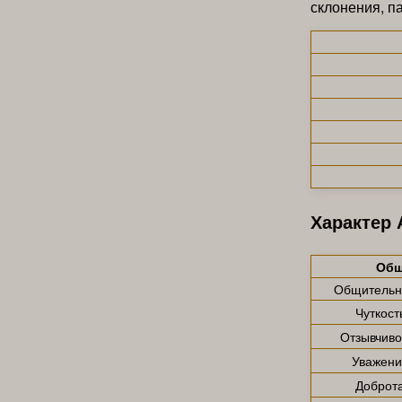
склонения, п
Характер 
Общ
Общительн
Чуткост
Отзывчиво
Уважени
Доброт