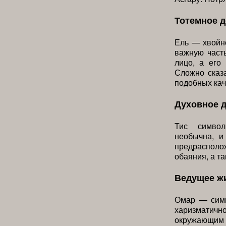
Тотемное 
Ель — хвойно
важную част
лицо, а его
Сложно сказа
подобных кач
Духовное 
Тис символ
необычна, и
предрасполо
обаяния, а т
Ведущее ж
Омар — симв
харизматич
окружающим м