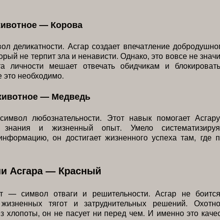
животное — Корова
ол деликатности. Асгар создает впечатление добродушно
орый не терпит зла и ненависти. Однако, это вовсе не значи
та личности мешает отвечать обидчикам и блокироват
е это необходимо.
животное — Медведь
имвол любознательности. Этот навык помогает Асгару
ь знания и жизненный опыт. Умело систематизируя
информацию, он достигает жизненного успеха там, где п
ни Асгара — Красный
т — символ отваги и решительности. Асгар не боитс
 жизненных тягот и затруднительных решений. Охотн
з хлопоты, он не пасует ни перед чем. И именно это каче