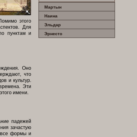
Мартын
Наина
Помимо этого
Эльдар
спектов. Для
по пунктам и
Эрнесто
ождения. Оно
ерждают, что
ов и культур.
времена. Эти
этого имени.
ание падежей
ения зачастую
 все формы и