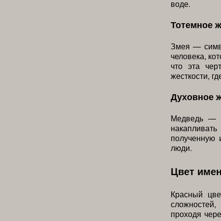
воде.
Тотемное 
Змея — симв
человека, кот
что эта чер
жесткости, гд
Духовное 
Медведь — с
накапливат
полученную 
люди.
Цвет име
Красный цве
сложностей,
проходя чере