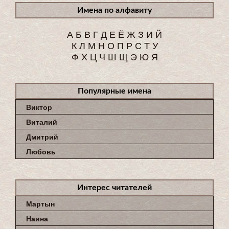
Имена по алфавиту
А
Б
В
Г
Д
Е
Ё
Ж
З
И
Й
К
Л
М
Н
О
П
Р
С
Т
У
Ф
Х
Ц
Ч
Ш
Щ
Э
Ю
Я
Популярные имена
Виктор
Виталий
Дмитрий
Любовь
Интерес читателей
Мартын
Наина