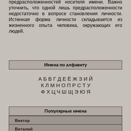
предрасположенностей носителя имени. Важно
уточнить, что одной лишь предрасположенности
недостаточно в вопросе становления личности.
Истинная форма личности складывается из
жизненного опыта человека, окружающих его
людей.
Имена по алфавиту
А
Б
В
Г
Д
Е
Ё
Ж
З
И
Й
К
Л
М
Н
О
П
Р
С
Т
У
Ф
Х
Ц
Ч
Ш
Щ
Э
Ю
Я
Популярные имена
Виктор
Виталий