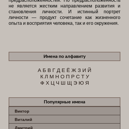
не является жестким направлением развития и
становления личности. И истинный портрет
личности — продукт сочетание как жизненного
опыта и восприятия человека, так и его окружения.
Имена по алфавиту
А
Б
В
Г
Д
Е
Ё
Ж
З
И
Й
К
Л
М
Н
О
П
Р
С
Т
У
Ф
Х
Ц
Ч
Ш
Щ
Э
Ю
Я
Популярные имена
Виктор
Виталий
Дмитрий