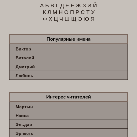
А
Б
В
Г
Д
Е
Ё
Ж
З
И
Й
К
Л
М
Н
О
П
Р
С
Т
У
Ф
Х
Ц
Ч
Ш
Щ
Э
Ю
Я
Популярные имена
Виктор
Виталий
Дмитрий
Любовь
Интерес читателей
Мартын
Наина
Эльдар
Эрнесто