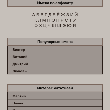
Имена по алфавиту
А
Б
В
Г
Д
Е
Ё
Ж
З
И
Й
К
Л
М
Н
О
П
Р
С
Т
У
Ф
Х
Ц
Ч
Ш
Щ
Э
Ю
Я
Популярные имена
Виктор
Виталий
Дмитрий
Любовь
Интерес читателей
Мартын
Наина
Эльдар