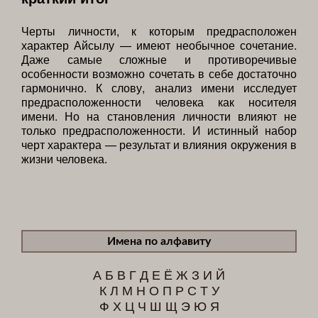
Черты личности, к которым предрасположен
характер Айсылу — имеют необычное сочетание.
Даже самые сложные и противоречивые
особенности возможно сочетать в себе достаточно
гармонично. К слову, анализ имени исследует
предрасположенности человека как носителя
имени. Но на становления личности влияют не
только предрасположенности. И истинный набор
черт характера — результат и влияния окружения в
жизни человека.
Имена по алфавиту
А
Б
В
Г
Д
Е
Ё
Ж
З
И
Й
К
Л
М
Н
О
П
Р
С
Т
У
Ф
Х
Ц
Ч
Ш
Щ
Э
Ю
Я