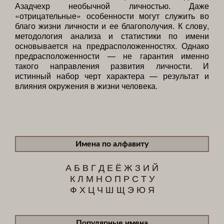
Азадчехр необычной личностью. Даже
«отрицательные» особенности могут служить во
благо жизни личности и ее благополучия. К слову,
методология анализа и статистики по имени
основывается на предрасположенностях. Однако
предрасположенности — не гарантия именно
такого направления развития личности. И
истинный набор черт характера — результат и
влияния окружения в жизни человека.
Имена по алфавиту
А
Б
В
Г
Д
Е
Ё
Ж
З
И
Й
К
Л
М
Н
О
П
Р
С
Т
У
Ф
Х
Ц
Ч
Ш
Щ
Э
Ю
Я
Популярные имена