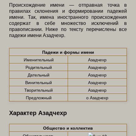
Происхождение имени — отправная точка в
правилах склонения и формировании падежей
имени. Так, имена иностранного происхождения
содержат в себе множество исключений в
правописании. Ниже по тексту перечислены все
падежи имени Азадчехр.
Падежи и формы имени
Именительный
Азадчехр
Родительный
Азадчехр
Дательный
Азадчехр
Винительный
Азадчехр
Творительный
Азадчехр
Предложный
о Азадчехр
Характер Азадчехр
Общество и коллектив
Общительность