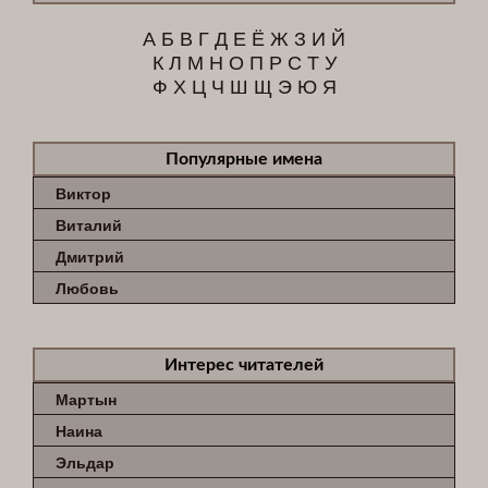
А
Б
В
Г
Д
Е
Ё
Ж
З
И
Й
К
Л
М
Н
О
П
Р
С
Т
У
Ф
Х
Ц
Ч
Ш
Щ
Э
Ю
Я
Популярные имена
Виктор
Виталий
Дмитрий
Любовь
Интерес читателей
Мартын
Наина
Эльдар