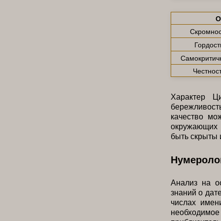
О
Скромнос
Гордост
Самокритич
Честнос
Характер Ц
бережливость
качество мо
окружающих 
быть скрыты 
Нумероло
Анализ на о
знаний о дат
числах имен
необходимо