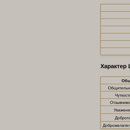
Характер 
Общ
Общительн
Чуткост
Отзывчиво
Уважени
Доброт
Доброжелател