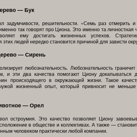
ерево — Бук
л задумчивости, решительности. «Семь раз отмерить и
именно так говорят про Циона. Это именно та личностная ч
зволяет ему достигать жизненных успехов. Стратег
 этих людей нередко становится причиной для зависти ок
дерево — Сирень
лизирует любознательность. Любознательность граничит
м, и эти два качества помогают Циону докапываться 
чин происходящего в окружающей жизни. Такое качест
чужой жизненный опыт, который привносит не меньше
ивотное — Орел
ол остроумия. Это качество позволяет Циону завоевы
сположение в обществе и коллективах. А также — станови
нным человеком практически любой компании.