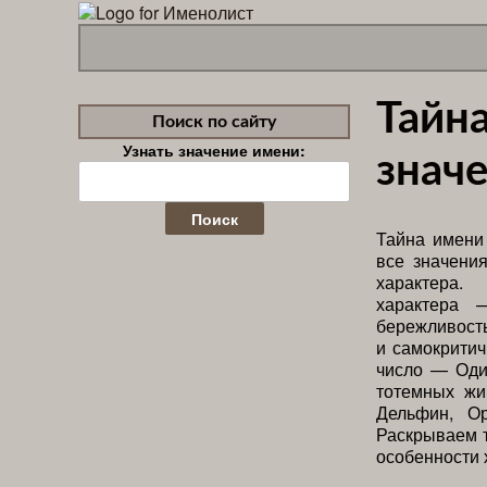
Тайн
Поиск по сайту
Узнать значение имени:
значе
Найти:
Тайна имени 
все значени
характера
характера 
бережливост
и самокритич
число — Оди
тотемных жи
Дельфин, Ор
Раскрываем 
особенности 