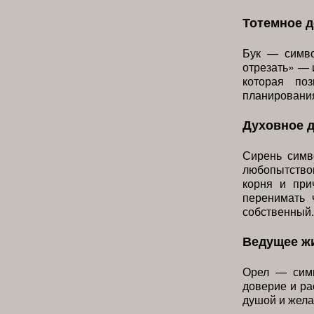
Тотемное д
Бук — симво
отрезать» — 
которая по
планирования
Духовное 
Сирень симво
любопытство
корня и при
перенимать 
собственный.
Ведущее ж
Орел — симв
доверие и ра
душой и жела