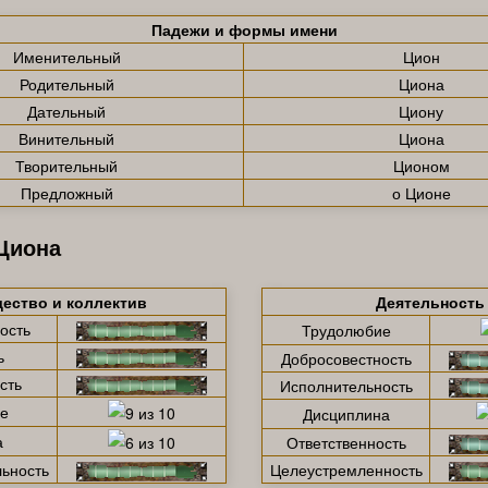
Падежи и формы имени
Именительный
Цион
Родительный
Циона
Дательный
Циону
Винительный
Циона
Творительный
Ционом
Предложный
о Ционе
Циона
ество и коллектив
Деятельность
ость
Трудолюбие
ь
Добросовестность
сть
Исполнительность
е
Дисциплина
а
Ответственность
ьность
Целеустремленность