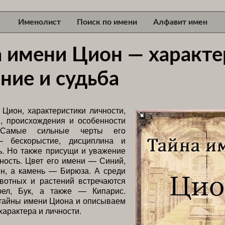
Именолист
Поиск по имени
Алфавит имен
а имени Цион — характе
ние и судьба
Цион, характеристики личности,
я, происхождения и особенности
. Самые сильные черты его
— бескорыстие, дисциплина и
ь. Но также присущи и уважение
ность. Цвет его имени — Синий,
н, а камень — Бирюза. А среди
вотных и растений встречаются
ел, Бук, а также — Кипарис.
тайны имени Циона и описываем
характера и личности.