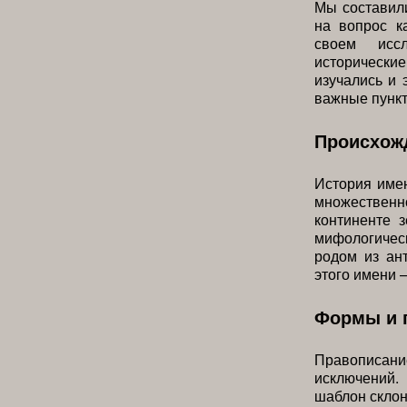
Мы составили
на вопрос к
своем исс
исторические
изучались и 
важные пункт
Происхожд
История имен
множественно
континенте 
мифологичес
родом из ан
этого имени 
Формы и 
Правописани
исключений.
шаблон склон