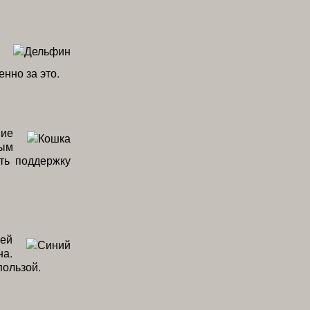
нно за это.
ние
мым
ть поддержку
лей
на.
пользой.