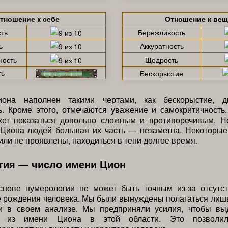
тношение к себе
Отношение к ве
ть
Бережливость
ь
Аккуратность
ность
Щедрость
ть
Бескорыстие
иона наполнен такими чертами, как бескорыстие, д
. Кроме этого, отмечаются уважение и самокритичность
жет показаться довольно сложным и противоречивым. Н
Циона людей большая их часть — незаметна. Некоторые 
или не проявлены, находиться в тени долгое время.
гия — число имени Цион
снове нумерологии не может быть точным из-за отсутс
е рождения человека. Мы были вынуждены полагаться лиш
и в своем анализе. Мы предприняли усилия, чтобы вы
е из имени Циона в этой области. Это позволил