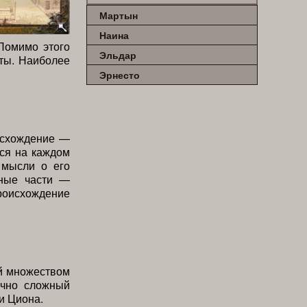
Мартын
Наина
 Помимо этого
Эльдар
кты. Наиболее
Эрнесто
оисхождение —
тся на каждом
 мысли о его
вные части —
роисхождение
й множеством
очно сложный
и Циона.