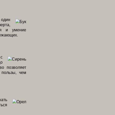
 один
ерта,
ия и умение
ружающих.
 с
до
во позволяет
 пользы, чем
вать
ться