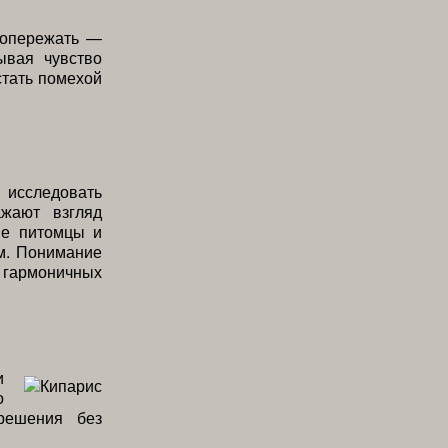
 опережать —
ывая чувство
стать помехой
 исследовать
ажают взгляд
ые питомцы и
м. Понимание
гармоничных
и
о
решения без