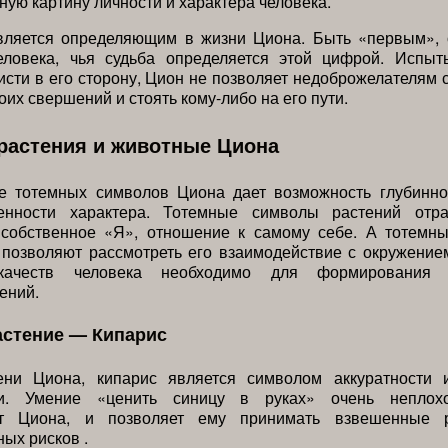
ную картину личности и характера человека.
вляется определяющим в жизни Циона. Быть «первым»,
еловека, чья судьба определяется этой цифрой. Испыт
исти в его сторону, Цион не позволяет недоброжелателям 
оих свершений и стоять кому-либо на его пути.
растения и животные Циона
е тотемных символов Циона дает возможность глубинно
енности характера. Тотемные символы растений отр
 собственное «Я», отношение к самому себе. А тотемн
позволяют рассмотреть его взаимодействие с окружение
ачеств человека необходимо для формирования 
ений.
астение — Кипарис
ни Циона, кипарис является символом аккуратности 
ти. Умение «ценить синицу в руках» очень неплох
ует Циона, и позволяет ему принимать взвешенные 
ых рисков .