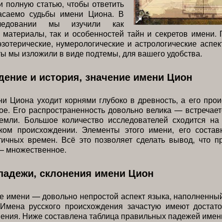
 полную статью, чтобы ответить
асаемо судьбы имени Циона. В
ледовании мы изучили как
 материалы, так и особенностей тайн и секретов имени.
эзотерические, нумерологические и астрологические аспе
ы мы изложили в виде подтемы, для вашего удобства.
ение и история, значение имени Цион
и Циона уходит корнями глубоко в древность, а его пр
е. Его распространенность довольно велика — встречае
земли. Большое количество исследователей сходится на
ком происхождении. Элементы этого имени, его соста
тичных времен. Всё это позволяет сделать вывод, что п
— множественное.
падежи, склонения имени Цион
е имени — довольно непростой аспект языка, наполненны
 Имена русского происхождения зачастую имеют достат
ения. Ниже составлена таблица правильных падежей имен