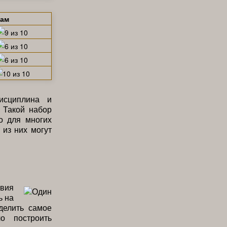
щам
исциплина и
. Такой набор
о для многих
из них могут
твия
ь на
делить самое
о построить