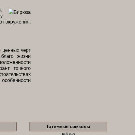
с
у
от окружения.
ю ценных черт
 благо жизни
сположенности
рант точного
стоятельствах
 особенности
Тотемные символы
Бёрд