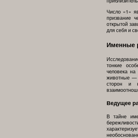
приблизитель
Число «1» я
призвание ч
открытой зав
для себя и св
Именные 
Исследовани
тонкие особ
человека на
животные — 
сторон и к
взаимоотнош
Ведущее р
В тайне име
бережливос
характериз
необоснованн