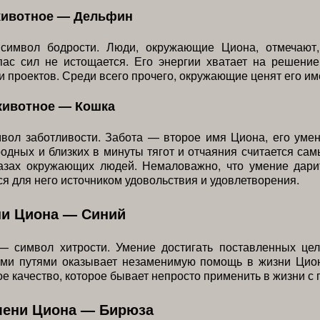
животное — Дельфин
имвол бодрости. Люди, окружающие Циона, отмечают,
пас сил не истощается. Его энергии хватает на решение
и проектов. Среди всего прочего, окружающие ценят его име
животное — Кошка
вол заботливости. Забота — второе имя Циона, его уме
одных и близких в минуты тягот и отчаяния считается са
азах окружающих людей. Немаловажно, что умение дари
ся для него источником удовольствия и удовлетворения.
ни Циона — Синий
— символ хитрости. Умение достигать поставленных це
ми путями оказывает незаменимую помощь в жизни Цио
е качество, которое бывает непросто применить в жизни с 
мени Циона — Бирюза