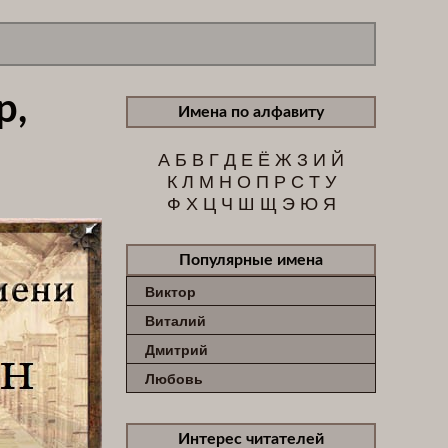
р,
Имена по алфавиту
А
Б
В
Г
Д
Е
Ё
Ж
З
И
Й
К
Л
М
Н
О
П
Р
С
Т
У
Ф
Х
Ц
Ч
Ш
Щ
Э
Ю
Я
Популярные имена
Виктор
Виталий
Дмитрий
Любовь
Интерес читателей