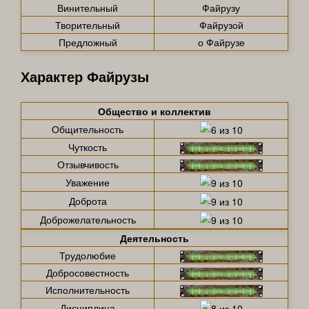
Винительный
Файрузу
Творительный
Файрузой
Предложный
о Файрузе
Характер Файрузы
Общество и коллектив
Общительность
Чуткость
Отзывчивость
Уважение
Доброта
Доброжелательность
Деятельность
Трудолюбие
Добросовестность
Исполнительность
Дисциплина