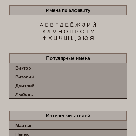
Имена по алфавиту
А
Б
В
Г
Д
Е
Ё
Ж
З
И
Й
К
Л
М
Н
О
П
Р
С
Т
У
Ф
Х
Ц
Ч
Ш
Щ
Э
Ю
Я
Популярные имена
Виктор
Виталий
Дмитрий
Любовь
Интерес читателей
Мартын
Наина