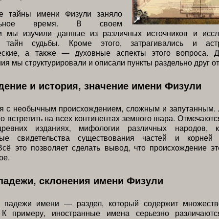
е тайны имени Физули заняло
тельное время. В своем
и мы изучили данные из различных источников и иссл
 тайн судьбы. Кроме этого, затрагивались и астро
еские, а также — духовные аспекты этого вопроса. 
ния мы структурировали и описали пункты раздельно друг от
ение и история, значение имени Физули
я с необычным происхождением, сложным и запутанным. 
 встретить на всех континентах земного шара. Отмечают
евних изданиях, мифологии различных народов, ку
ные свидетельства существования частей и корней
 Всё это позволяет сделать вывод, что происхождение э
ое.
падежи, склонения имени Физули
 падежи имени — раздел, который содержит множест
 К примеру, иностранные имена серьезно различают