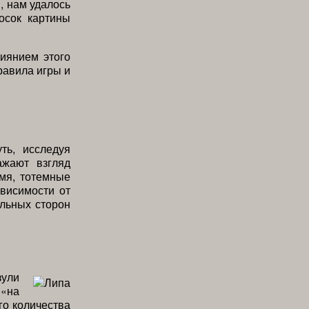
, нам удалось
осок картины
иянием этого
равила игры и
ть, исследуя
ажают взгляд
емя, тотемные
висимости от
ильных сторон
зули
 «на
го количества