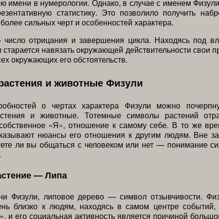
ю имени в нумерологии. Однако, в случае с именем Физули
резентативную статистику. Это позволило получить набр
иболее сильных черт и особенностей характера.
 число отрицания и завершения цикла. Находясь под вл
и старается навязать окружающей действительности свои п
ех окружающих его обстоятельств.
растения и животные Физули
обностей о чертах характера Физули можно почерпну
стения и животные. Тотемные символы растений отр
собственное «Я», отношение к самому себе. В то же вр
казывают нюансы его отношения к другим людям. Вне за
уете ли вы общаться с человеком или нет — понимание с
.
астение — Липа
ни Физули, липовое дерево — символ отзывчивости. Фи
ень близко к людям, находясь в самом центре событий,
», и его социальная активность является причиной большо