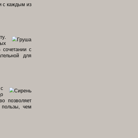
и с каждым из
ту.
ных
 сочетании с
ательной для
 с
до
во позволяет
 пользы, чем