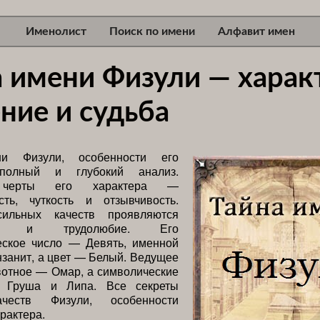
Именолист
Поиск по имени
Алфавит имен
а имени Физули — харак
ние и судьба
и Физули, особенности его
 полный и глубокий анализ.
 черты его характера —
ость, чуткость и отзывчивость.
ильных качеств проявляются
ость и трудолюбие. Его
еское число — Девять, именной
занит, а цвет — Белый. Ведущее
вотное — Омар, а символические
 Груша и Липа. Все секреты
честв Физули, особенности
арактера.