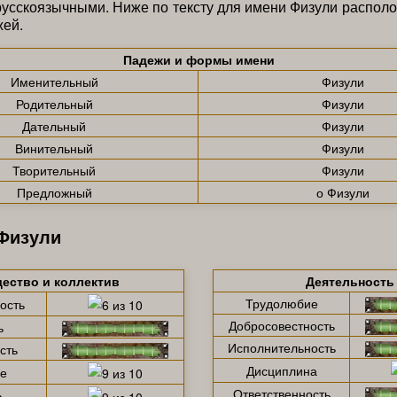
русскоязычными. Ниже по тексту для имени Физули распол
жей.
Падежи и формы имени
Именительный
Физули
Родительный
Физули
Дательный
Физули
Винительный
Физули
Творительный
Физули
Предложный
о Физули
 Физули
ество и коллектив
Деятельность
Трудолюбие
ость
Добросовестность
ь
Исполнительность
сть
Дисциплина
е
Ответственность
а