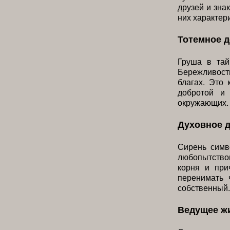
друзей и зна
них характери
Тотемное 
Груша в тай
Бережливост
благах. Это
добротой и 
окружающих.
Духовное 
Сирень симво
любопытство
корня и при
перенимать 
собственный.
Ведущее ж