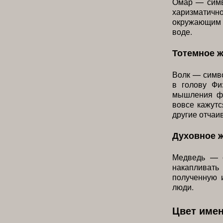
Омар — симв
харизматич
окружающим м
воде.
Тотемное 
Волк — симво
в голову Фи
мышления фа
вовсе кажутс
другие отчаи
Духовное 
Медведь — с
накапливат
полученную 
люди.
Цвет име