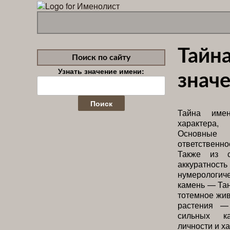
Тайн
Поиск по сайту
Узнать значение имени:
значе
Найти:
Тайна имен
характера,
Основные
ответственн
Также из с
аккуратн
нумерологич
камень — Тан
тотемное жи
растения —
сильных ка
личности и х