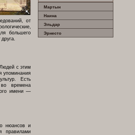
Мартын
Наина
едований, от
Эльдар
логические,
Для большего
Эрнесто
 друга.
Людей с этим
ся упоминания
льтур. Есть
 во времена
того имени —
во нюансов и
ся правилами