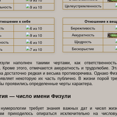
Целеустремленность
ьность
тношение к себе
Отношение к ве
ть
Бережливость
Аккуратность
ь
Щедрость
ность
Бескорыстие
ть
зули наполнен такими чертами, как ответственность
. Кроме этого, отмечаются аккуратность и трудолюбие. Э
ра достаточно редкая и весьма противоречива. Однако Фи
являет некоторую их часть публично. В жизни порой тр
бы проявились определенные черты характера.
гия — число имени Физули
нумерологии требует знания важных дат и чисел жиз
ам приходилось опираться исключительно на числов