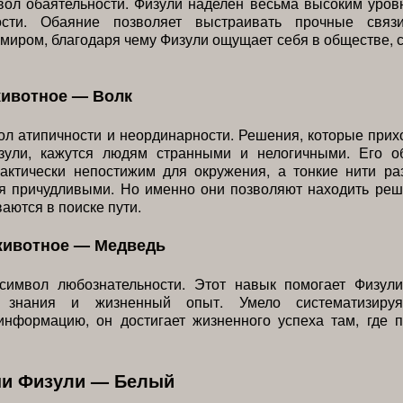
ол обаятельности. Физули наделен весьма высоким уров
ности. Обаяние позволяет выстраивать прочные связ
иром, благодаря чему Физули ощущает себя в обществе, 
животное — Волк
л атипичности и неординарности. Решения, которые прих
зули, кажутся людям странными и нелогичными. Его о
ктически непостижим для окружения, а тонкие нити р
я причудливыми. Но именно они позволяют находить реш
ваются в поиске пути.
животное — Медведь
имвол любознательности. Этот навык помогает Физули
ь знания и жизненный опыт. Умело систематизируя
информацию, он достигает жизненного успеха там, где п
ни Физули — Белый