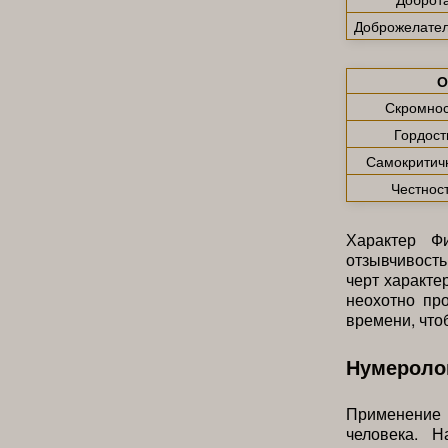
Доброжелател
О
Скромнос
Гордост
Самокритич
Честнос
Характер Фи
отзывчивость
черт характе
неохотно про
времени, что
Нумероло
Применение 
человека. Н