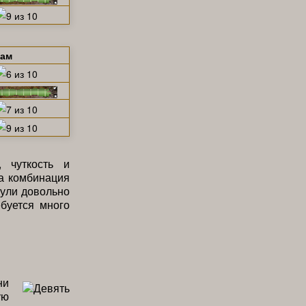
щам
, чуткость и
та комбинация
зули довольно
ебуется много
ни
ую