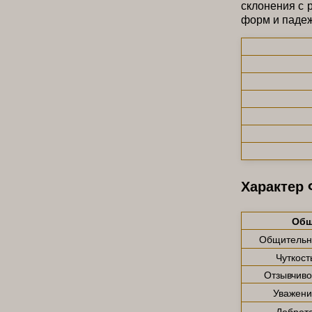
склонения с 
форм и паде
Характер
Общ
Общительн
Чуткост
Отзывчиво
Уважени
Доброт