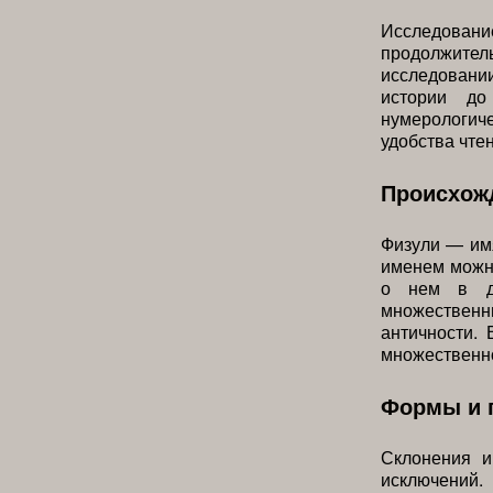
Исследовани
продолжи
исследовани
истории до
нумерологич
удобства чте
Происхожд
Физули — им
именем можно
о нем в др
множествен
античности.
множественн
Формы и 
Склонения и
исключений.