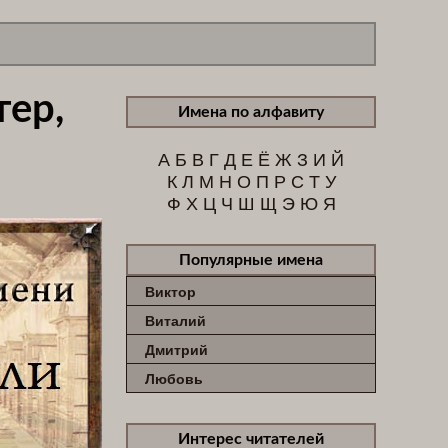
тер,
Имена по алфавиту
А
Б
В
Г
Д
Е
Ё
Ж
З
И
Й
К
Л
М
Н
О
П
Р
С
Т
У
Ф
Х
Ц
Ч
Ш
Щ
Э
Ю
Я
Популярные имена
Виктор
Виталий
Дмитрий
Любовь
Интерес читателей