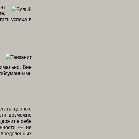
ит
е,
гать успеха в
нимально. Вне
т обдуманными
етать ценные
сти возможно
держит в себе
енности — не
пределенных