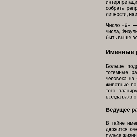
интерпретаци
собрать реп
личности, на
Число «9» —
числа, Физул
быть выше вс
Именные 
Больше подр
тотемные ра
человека на 
животные по
того, планир
всегда важно
Ведущее р
В тайне име
держится оч
пульсе жизни