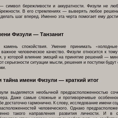
— символ бережливости и аккуратности. Физули не люб
брежности. В его стремлениях — выверять любое решени
делать шаг вперед. Именно эта черта помогает ему дости
мени Физули — Танзанит
 камень спокойствия. Умение принимать «холодные
важное человеческое качество. Физули относится к тому
и, у которой влияние эмоций на принятие решений — ми
от серьезности ситуации мысли, решения и поступки буду
ми.
и тайна имени Физули — краткий итог
зули выделяется необычной предрасположенностью соч
тера. Даже самые сложные и противоречивые особенно
ебе достаточно гармонично. К слову, исследование имени со
расположенностей человеческого. Однако предрасполож
менно такого направления развития личности. И в о