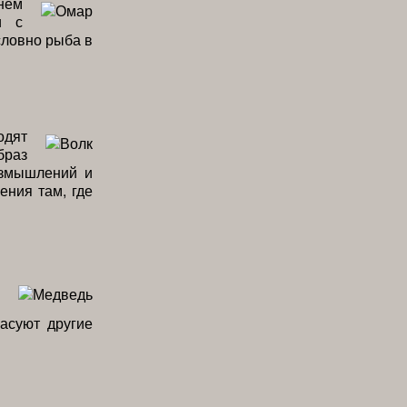
нем
и с
словно рыба в
одят
браз
азмышлений и
ения там, где
асуют другие