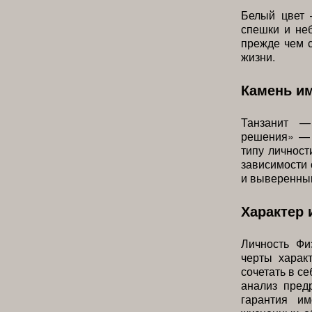
Белый цвет 
спешки и не
прежде чем с
жизни.
Камень и
Танзанит —
решения» — 
типу личност
зависимости 
и выверенны
Характер 
Личность Фи
черты харак
сочетать в с
анализ пред
гарантия и