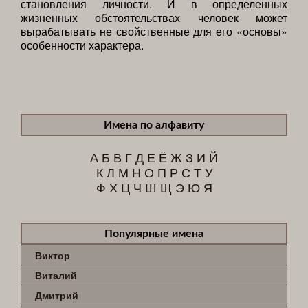
становления личности. И в определенных
жизненных обстоятельствах человек может
вырабатывать не свойственные для его «основы»
особенности характера.
Имена по алфавиту
А
Б
В
Г
Д
Е
Ё
Ж
З
И
Й
К
Л
М
Н
О
П
Р
С
Т
У
Ф
Х
Ц
Ч
Ш
Щ
Э
Ю
Я
Популярные имена
Виктор
Виталий
Дмитрий