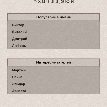
Ф
Х
Ц
Ч
Ш
Щ
Э
Ю
Я
Популярные имена
Виктор
Виталий
Дмитрий
Любовь
Интерес читателей
Мартын
Наина
Эльдар
Эрнесто