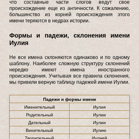
что составные части слогов ведут свое
происхождение еще из античности. К сожалению,
большинство из корней происхождения этого
имени теряются в недрах истории.
Формы и падежи, склонения имени
Иулия
Не все имена склоняются одинаково и по одному
шаблону. Наиболее сложную структуру склонений
нередко имеют имена иностранного
происхождения. Учитывая все правила склонения,
мы привели верную таблицу падежей имени Иулии.
Падежи и формы имени
Именительный
Иулия
Родительный
Иулии
Дательный
Иулии
Винительный
Иулию
Творительный
Иулией