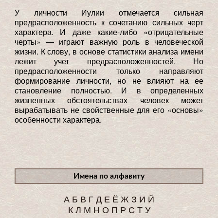
У личности Иулии отмечается сильная
предрасположенность к сочетанию сильных черт
характера. И даже какие-либо «отрицательные
черты» — играют важную роль в человеческой
жизни. К слову, в основе статистики анализа имени
лежит учет предрасположенностей. Но
предрасположенности только направляют
формирование личности, но не влияют на ее
становление полностью. И в определенных
жизненных обстоятельствах человек может
вырабатывать не свойственные для его «основы»
особенности характера.
Имена по алфавиту
А
Б
В
Г
Д
Е
Ё
Ж
З
И
Й
К
Л
М
Н
О
П
Р
С
Т
У