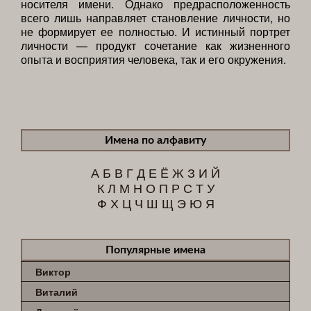
носителя имени. Однако предрасположенность
всего лишь направляет становление личности, но
не формирует ее полностью. И истинный портрет
личности — продукт сочетание как жизненного
опыта и восприятия человека, так и его окружения.
Имена по алфавиту
А
Б
В
Г
Д
Е
Ё
Ж
З
И
Й
К
Л
М
Н
О
П
Р
С
Т
У
Ф
Х
Ц
Ч
Ш
Щ
Э
Ю
Я
Популярные имена
Виктор
Виталий